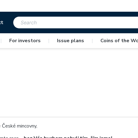
ct
|
For investors
|
Issue plans
|
Coins of the Wo
lé České mincovny,