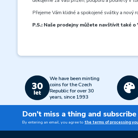
děkujeme za Vaši přízeň, podporu a podněty v t
Přejeme Vám klidné a spokojené svátky a nový rok 
P.S.: Naše prodejny můžete navštívit také 
We have been minting
coins for the Czech
Republic for over 30
years, since 1993
Don't miss a thing and subscribe
By entering an email, you agree to
the terms of processing yo