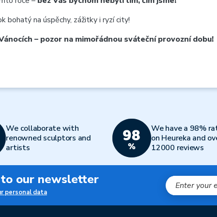
omto roce –
bez Vás bychom nebyli tím, čím jsme!
bohatý na úspěchy, zážitky i ryzí city!
o Vánocích – pozor na mimořádnou
sváteční provozní dobu
!
We collaborate with
We have a 98% ra
renowned sculptors and
on Heureka and ov
artists
12000 reviews
 to our newsletter
ur personal data