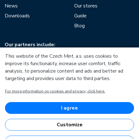
News
Our stores
Downloads
Guide
Blog
Our partners include:
This website of the Czech Mint, a.s. uses cookies to
improve its functionality, increase user comfort, traffic
analysis, to personalize content and ads and better ad
targeting and provides user data to third parties.
European Union
For more information on cookies and privacy, click here.
European Regional Development Fund
Operational Programme Enterprise and Innovations for
Competitiveness
European Union
I agree
European Regional Development Fund
Investing in your future
Customize