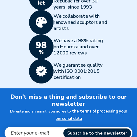
Republic for over 30
years, since 1993
We collaborate with
renowned sculptors and
artists
We have a 98% rating
on Heureka and over
12000 reviews
We guarantee quality
with ISO 9001:2015
certification
Don't miss a thing and subscribe to our
newsletter
By entering an email, you agree to
the terms of processing your
personal data
Subscribe to the newsletter