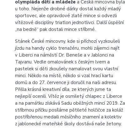
olympiáda dětí a mládeže
a Česká mincovna byla
u toho. Nejenže drobné dárky dostal každý mladý
sportovec, ale opravdové zlaté mince si odvezli
vítězové disciplíny triatlon jednotlivci. Další úspěšní
„na bedně“ pak dostali mince stříbrné.
Stánek České mincovny, kde si příchozí vyzkoušeli
jízdu na handy cyklo trenažéru, mohli zájemci najít
v Liberci na náměstí Dr. Beneše a v Jablonci na
Tajvanu. Vedle omalovánek s českým lvem a
pastelek si děti zkoušely namalovat svou vlastní
minci. Někdo na místě, někdo si vzal hrací kartu
domů a do 27. července ji doručil na naši adresu.
Přišla krásná kreativní díla, ze kterých jsme ta
nejlepší ocenili. Vítěz je osmiletý chlapec z Liberce
a na památku získává Sadu oběžných mincí 2019. Za
stříbrnou příčku posíláme pětileté holčičce za koláž
postříbřenou medaili měsíčního znamení a kolektiv
z jablonecké mateřské školy dostává naše žetony.