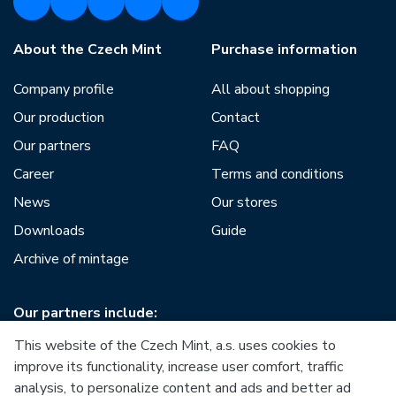
About the Czech Mint
Purchase information
Company profile
All about shopping
Our production
Contact
Our partners
FAQ
Career
Terms and conditions
News
Our stores
Downloads
Guide
Archive of mintage
Our partners include:
This website of the Czech Mint, a.s. uses cookies to
improve its functionality, increase user comfort, traffic
analysis, to personalize content and ads and better ad