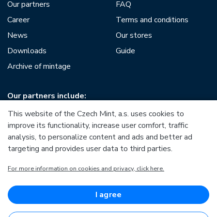
Our partners
FAQ
Career
Terms and conditions
News
Our stores
Downloads
Guide
Archive of mintage
Our partners include:
This website of the Czech Mint, a.s. uses cookies to
improve its functionality, increase user comfort, traffic
analysis, to personalize content and ads and better ad
targeting and provides user data to third parties.
European Union
For more information on cookies and privacy, click here.
European Regional Development Fund
Operational Programme Enterprise and Innovations for
Competitiveness
European Union
I agree
European Regional Development Fund
Investing in your future