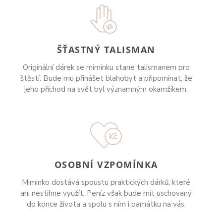
ŠŤASTNÝ TALISMAN
Originální dárek se miminku stane talismanem pro
štěstí. Bude mu přinášet blahobyt a připomínat, že
jeho příchod na svět byl významným okamžikem.
OSOBNÍ VZPOMÍNKA
Miminko dostává spoustu praktických dárků, které
ani nestihne využít. Peníz však bude mít uschovaný
do konce života a spolu s ním i památku na vás.