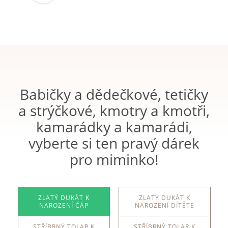
Babičky a dědečkové, tetičky
a strýčkové, kmotry a kmotři,
kamarádky a kamarádi,
vyberte si ten pravý dárek
pro miminko!
ZLATÝ DUKÁT K
ZLATÝ DUKÁT K
NAROZENÍ ČÁP
NAROZENÍ DÍTĚTE
STŘÍBRNÝ TOLAR K
STŘÍBRNÝ TOLAR K