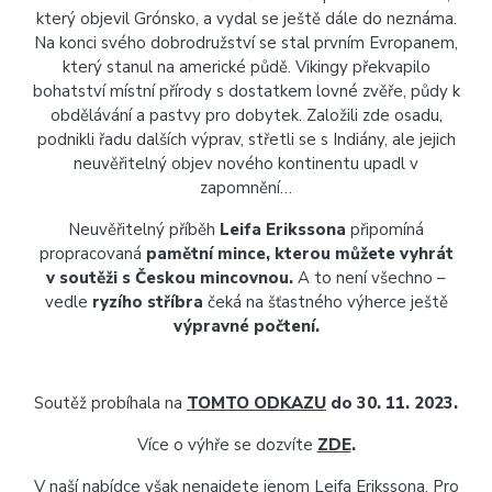
který objevil Grónsko, a vydal se ještě dále do neznáma.
Na konci svého dobrodružství se stal prvním Evropanem,
který stanul na americké půdě. Vikingy překvapilo
bohatství místní přírody s dostatkem lovné zvěře, půdy k
obdělávání a pastvy pro dobytek. Založili zde osadu,
podnikli řadu dalších výprav, střetli se s Indiány, ale jejich
neuvěřitelný objev nového kontinentu upadl v
zapomnění…
Neuvěřitelný příběh
Leifa Erikssona
připomíná
propracovaná
pamětní mince, kterou můžete vyhrát
v soutěži s Českou mincovnou.
A to není všechno –
vedle
ryzího stříbra
čeká na šťastného výherce ještě
výpravné počtení.
Soutěž probíhala na
TOMTO ODKAZU
do 30. 11. 2023.
Více o výhře se dozvíte
ZDE
.
V naší nabídce však nenajdete jenom Leifa Erikssona. Pro