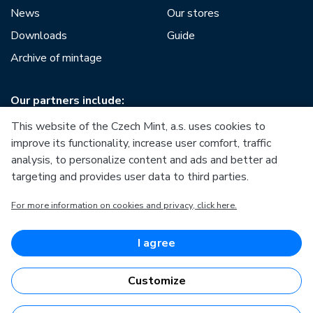
News
Our stores
Downloads
Guide
Archive of mintage
Our partners include:
This website of the Czech Mint, a.s. uses cookies to
improve its functionality, increase user comfort, traffic
analysis, to personalize content and ads and better ad
targeting and provides user data to third parties.
European Union
For more information on cookies and privacy, click here.
European Regional Development Fund
Operational Programme Enterprise and Innovations for
Competitiveness
European Union
I agree
European Regional Development Fund
Investing in your future
Customize