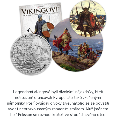
Legendární vikingové byli divokými nájezdníky, kteří
nelítostně drancovali Evropu, ale také zkušenými
námořníky, kteří ovládali divoký živel natolik, že se odvážili
vydat neprozkoumaným západním směrem. Muž jménem
Leif Eriksson se rozhodl kráčet ve stopách svého otce,