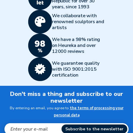
Republic for over 30
years, since 1993
We collaborate with
renowned sculptors and
artists
We have a 98% rating
on Heureka and over
12000 reviews
We guarantee quality
with ISO 9001:2015
certification
Don't miss a thing and subscribe to our
newsletter
By entering an email, you agree to
the terms of processing your
personal data
Subscribe to the newsletter