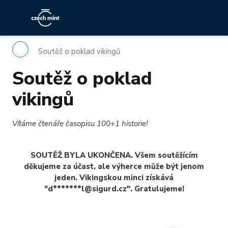
Soutěž o poklad vikingů
Soutěž o poklad
vikingů
Vítáme čtenáře časopisu 100+1 historie!
SOUTĚŽ BYLA UKONČENA. Všem soutěžícím
děkujeme za účast, ale výherce může být jenom
jeden. Vikingskou minci získává
"d*******l@sigurd.cz". Gratulujeme!