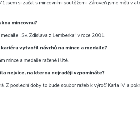
 jsem si začal s mincovními soutěžemi. Zároveň jsme měli v ate
Českou mincovnu?
á medaile „Sv. Zdislava z Lemberka“ v roce 2001.
u kariéru vytvořil návrhů na mince a medaile?
 mince a medaile ražené i lité.
a nejvíce, na kterou nejraději vzpomínáte?
á. Z poslední doby to bude soubor ražeb k výročí Karla IV. a pok