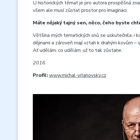
U historických témat je pro autora prospěšná znalo
všem ale musí zůstat prostor pro imaginaci.
Máte nějaký tajný sen, něco, čeho byste cht
Většina mých tematických snů se uskutečnila, i k
dějinami a zároveň mají vztah k drahým kovům – ste
Ať udělám, co udělám, už to tak zůstane.
2016
Profil:
www.michal-vitanovsky.cz