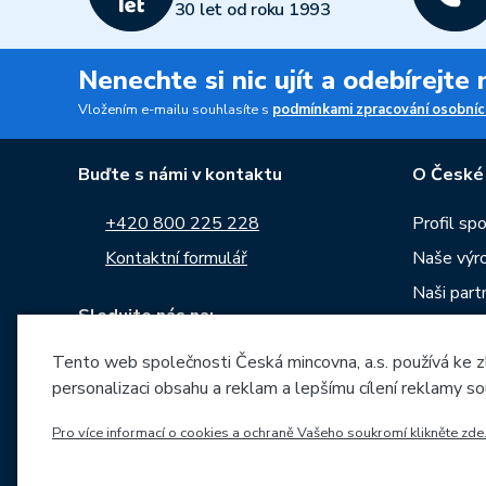
30 let od roku 1993
Nenechte si nic ujít a odebírejte
Vložením e-mailu souhlasíte s
podmínkami zpracování osobníc
Buďte s námi v kontaktu
O České
+420 800 225 228
Profil sp
Kontaktní formulář
Naše výr
Naši part
Sledujte nás na:
Kariéra
Tento web společnosti Česká mincovna, a.s. používá ke z
Zprávy
personalizaci obsahu a reklam a lepšímu cílení reklamy so
Ke stažen
Archiv ra
Pro více informací o cookies a ochraně Vašeho soukromí klikněte zde