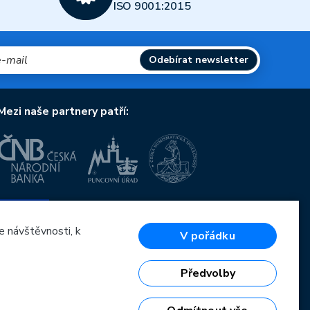
ISO 9001:2015
Odebírat newsletter
Mezi naše partnery patří:
Evropská unie
Evropský fond pro regionální rozvoj
OP Podnikání a inovace pro konkurenceschopnost
e návštěvnosti, k
V pořádku
Evropská unie
Evropský fond pro regionální rozvoj
Investice do vaší budoucnosti
Předvolby