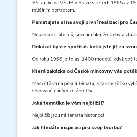
Při studiu na VŠUP v Praze v letech 1965 až 1971
reliéfním portrétem.
Pamatujete si na svoji první realizaci pro 
Nepamatuji, ale můj seznam říká, že to byla zlat
Dokázal byste spočítat, kolik jste již za svo
Od roku 1968 je to asi 1400 modelů, když počítám
Která zakázka od České mincovny vás potěšil
Mám štěstí na pěkná témata, a tak se těžko vybír
věnované pánům ze Žerotína.
Jaká tematika je vám nejbližší?
Nejbližší jsou mi témata historická.
Jak hledáte inspiraci pro svoji tvorbu?