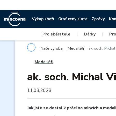
Výkup zboží
Graf ceny zlata
Zprávy
Kon
Pro sběratele
|
Dárky
|
Pro
Naše výroba
Medailéři
ak. soch. Micha
Medailéři
ak. soch. Michal V
11.03.2023
Jak jste se dostal k práci na mincích a medai