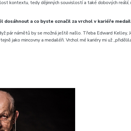
st kontextu, tedy dějinných souvislostí a také dobových reálií, na
ěl dosáhnout a co byste označil za vrchol v kariéře medai
dyž pár námětů by se možná ještě našlo. Třeba Edward Kelley, Joh
jně jako mincovny a medailéři. Vrchol mé kariéry mi už „přidělila“