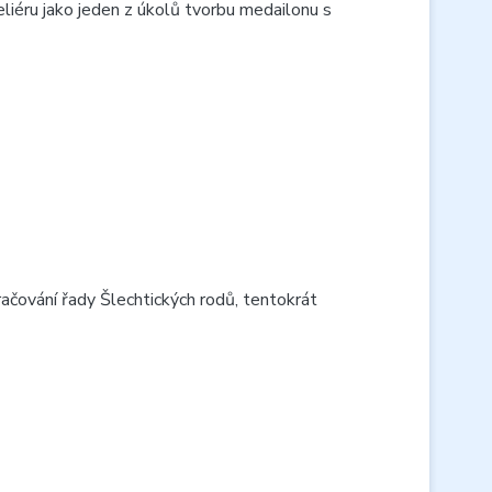
liéru jako jeden z úkolů tvorbu medailonu s
račování řady Šlechtických rodů, tentokrát