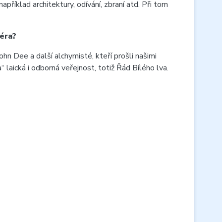
příklad architektury, odívání, zbraní atd. Při tom
léra?
n Dee a další alchymisté, kteří prošli našimi
 laická i odborná veřejnost, totiž Řád Bílého lva.