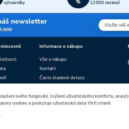
výtvarníky
12000 recenzí
 náš newsletter
h údajů
 mincovně
Informace o nákupu
olečnosti
Vše o nákupu
oba
Kontakt
neři
Často kladené dotazy
Obchodní podmínky
lepšení svého fungování, zvýšení uživatelského komfortu, analýz
Prodejny České mincovny
ubory cookies a poskytuje uživatelská data třetí straně.
í
Rádce
žeb
.