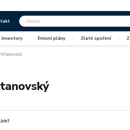
takt
 investory
|
Emisní plány
|
Zlaté spoření
|
Z
l Vitanovský
itanovský
lích?