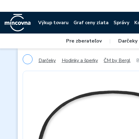
Výkup tovaru
Graf ceny zlata
Správy
K
Pre zberateľov
|
Darčeky
Darčeky
Hodinky a šperky
ČM by Bergl
B