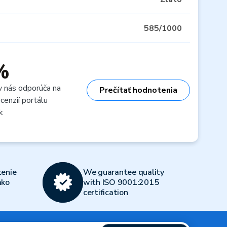
585/1000
%
v nás odporúča na
Prečítať hodnotenia
cenzií portálu
k
enie
We guarantee quality
ako
with ISO 9001:2015
certification