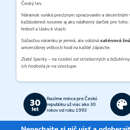
Český lev.
Náramok vyniká precíznym spracovaním a decentným 
každodenné nosenie aj ako nádherný darček pre toho, 
hrdosť a lásku k vlasti.
Súčasťou náramku je jemná, ale odolná
saténová šnú
univerzálnej veľkosti hodí na každé zápästie.
Zlaté šperky – na rozdiel od strieborných a bižutérn
ich hodnota je na vzostupe.
Razíme mince pre Českú
republiku už viac ako 30
rokov od roku 1993
Nenechajte si nič ujsť a odobera