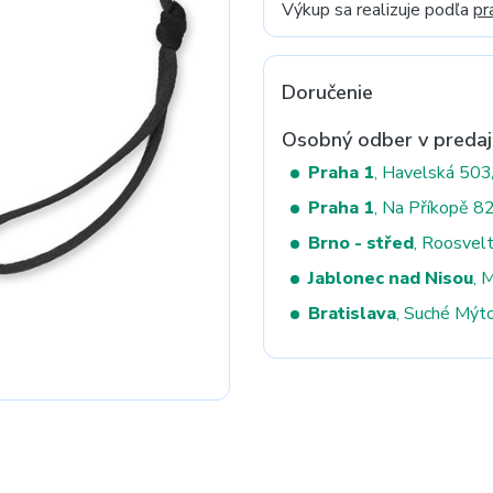
Výkup sa realizuje podľa
pr
Next
Doručenie
Osobný odber v predaj
Praha 1
, Havelská 50
Praha 1
, Na Příkopě 8
Brno - střed
, Roosvel
Jablonec nad Nisou
, 
Bratislava
, Suché Mýt