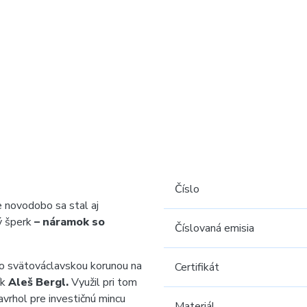
Číslo
 novodobo sa stal aj
ý šperk
– náramok so
Číslovaná emisia
so svätováclavskou korunou na
Certifikát
ík
Aleš Bergl.
Využil pri tom
vrhol pre investičnú mincu
Materiál