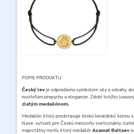
POPIS PRODUKTU
Český lev
je odpradávna symbolom sily a odvahy, ale
nositeľom prepychu a elegancie. Zdobí totižto luxusn
zlatým medailónom.
Medailón, ktorý predstavuje českú heraldickú šelmu 
hlave, vytvoril pre Českú mincovňu svetoznámy zlatn
majestátny motív, ktorý medailér
Asamat Baltaev
na