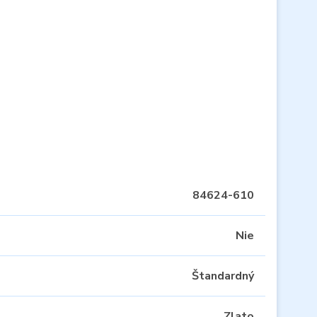
84624-610
Nie
Štandardný
Zlato