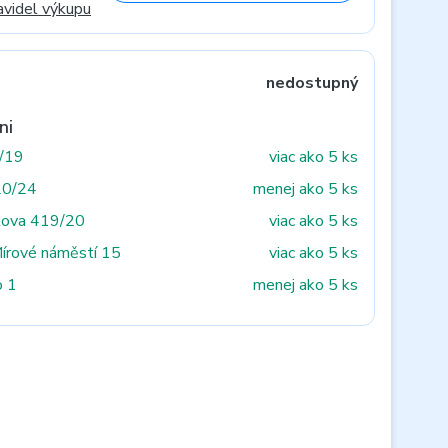
avidel výkupu
nedostupný
ni
3/19
viac ako 5 ks
20/24
menej ako 5 ks
tova 419/20
viac ako 5 ks
Mírové náměstí 15
viac ako 5 ks
o 1
menej ako 5 ks