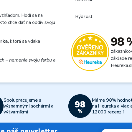
vzhľadom. Hodí sa na
Rýdzosť
kto chce dať na obdiv svoju
98 
rka,
ktorá sa vďaka
zákazníko
základe re
ych – nemenia svoju farbu a
Heureka.s
Spolupracujeme s
Máme 98% hodnot
významnými sochármi a
na Heureka a viac 
výtvarníkmi
12000 recenzií
jte náš newsletter