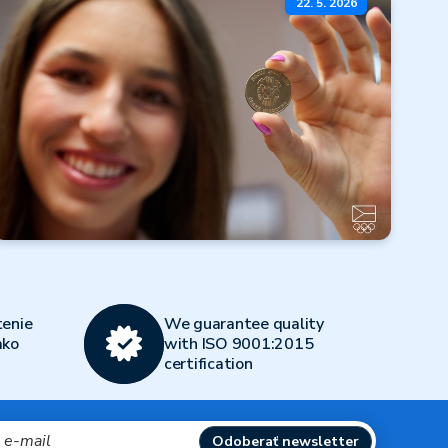
Omeškanie
22. 5. 2026
realizácie emisného
plánu ČNB
Čítať ďalej
Všetky články
Olympijský
viacboj 2026
enie
We guarantee quality
Čítať ďalej
ako
with ISO 9001:2015
certification
Všetky články
Odoberať newsletter