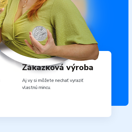
Zákazková výroba
j
Aj vy si môžete nechať vyraziť
vlastnú mincu.