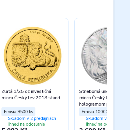
Zlatá 1/25 oz investičná
Strieborná uncová invest
minca Český lev 2018 stand
minca Český lev 2023 s
hologramom proof
Emisia 9500 ks
Emisia 10000 ks
Skladom v 2 predajniach
Skladom v 5 predajnia
Ihneď na odoslanie
Ihneď na odoslanie