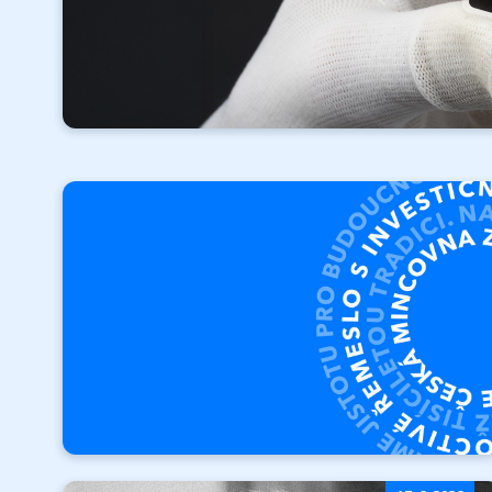
Investičné
zlato
Vaša investícia.
Vaše pravidlá.
Investičné tehly
Investičné mince Orol