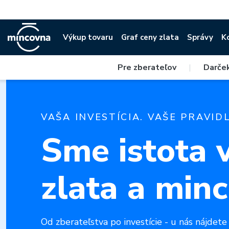
Výkup tovaru
Graf ceny zlata
Správy
K
Pre zberateľov
|
Darče
VAŠA INVESTÍCIA. VAŠE PRAVIDL
Sme istota 
zlata a minc
Od zberateľstva po investície - u nás nájdete i