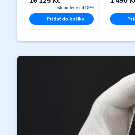
16 125 Kč
1 490 K
oslobodené od DPH
Pridať do košíka
Pri
Previous