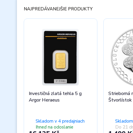
Hodnotné
NAJPREDÁVANEJŠIE PRODUKTY
darčeky k
nákupu!
Získať darček zadarmo
Investičná zlatá tehla 5 g
Strieborná 
Argor Heraeus
Štvorlístok
Skladom v 4 predajniach
Skladom 
Ihneď na odoslanie
Do 21 dn