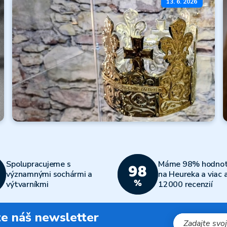
Zlato zadarmo
13. 6. 2026
k nákupu
Čítať ďalej
Všetky články
Koruny moci
a neba
Spolupracujeme s
Máme 98% hodnot
Čítať ďalej
významnými sochármi a
na Heureka a viac 
výtvarníkmi
12000 recenzií
Všetky články
jte náš newsletter