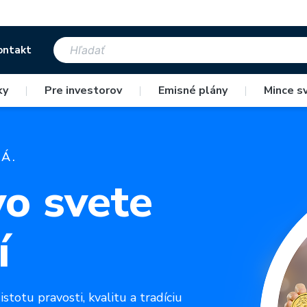
ontakt
ky
|
Pre investorov
|
Emisné plány
|
Mince s
Á.
vo svete
í
stotu pravosti, kvalitu a tradíciu