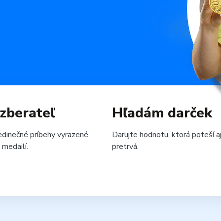
zberateľ
Hľadám darček
edinečné príbehy vyrazené
Darujte hodnotu, ktorá poteší a
 medailí.
pretrvá.