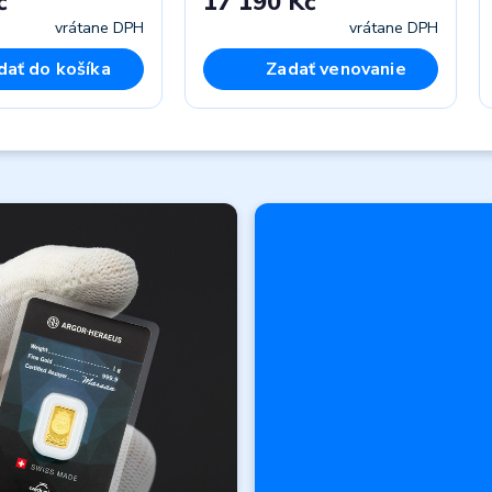
č
17 190 Kč
vrátane DPH
vrátane DPH
dať do košíka
Zadať venovanie