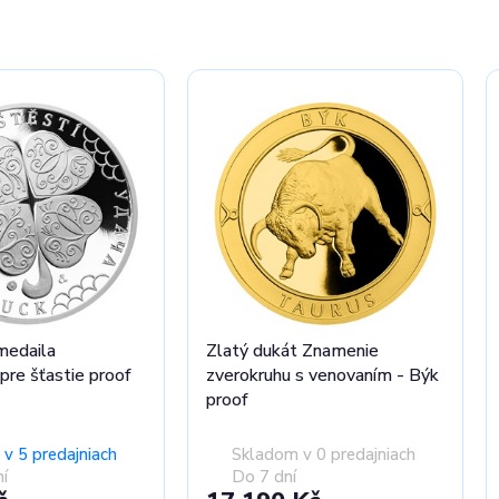
mesiaca
Nenechajte si ujsť
úplne nové produkty.
Prezrieť ponuku
medaila
Zlatý dukát Znamenie
 pre šťastie proof
zverokruhu s venovaním - Býk
proof
v 5 predajniach
Skladom v 0 predajniach
í
Do 7 dní