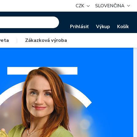
CZK
SLOVENČINA
Prihlásiť
Výkup
Košík
veta
|
Zákazková výroba