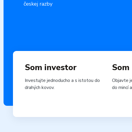
českej razby
Som investor
Som 
Investujte jednoducho a s istotou do
Objavte j
drahých kovov.
do mincí a