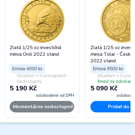
Zlatá 1/25 oz investičná
Zlatá 1/25 oz invest
minca Orol 2022 stand
minca Tolar - Česká 
2022 stand
Emisia 4000 ks
Emisia 9500 ks
Skladom v 0 predajniach
Skladom v 0 preda
Nedostupný
Ihneď na odoslani
5 190 Kč
5 090 Kč
oslobodené od DPH
oslobode
Momentálne nedostupné
Pridať do k