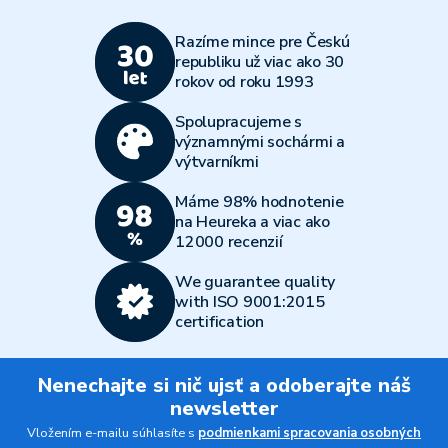
Razíme mince pre Českú
republiku už viac ako 30
rokov od roku 1993
Spolupracujeme s
významnými sochármi a
výtvarníkmi
Máme 98% hodnotenie
na Heureka a viac ako
12000 recenzií
We guarantee quality
with ISO 9001:2015
certification
Nenechajte si nič ujsť a odoberajte náš
newsletter
Vložením e-mailu súhlasíte s
podmienkami spracovania osobných