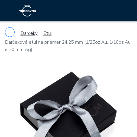
Darčeky
Etui
Darčekové etui na priemer 24,25 mm (1/25oz Au, 1/10oz Au,
ø 20 mm Ag)
Previous
Ne