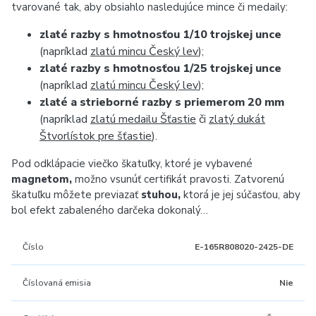
tvarované tak, aby obsiahlo nasledujúce mince či medaily:
zlaté razby s hmotnosťou 1/10 trojskej unce
(napríklad
zlatú mincu Český lev
);
zlaté razby s hmotnosťou 1/25 trojskej unce
(napríklad
zlatú mincu Český lev
);
zlaté a strieborné razby s priemerom 20 mm
(napríklad
zlatú medailu Šťastie
či
zlatý dukát
Štvorlístok pre šťastie
).
Pod odklápacie viečko škatuľky, ktoré je vybavené
magnetom,
možno vsunúť certifikát pravosti. Zatvorenú
škatuľku môžete previazať
stuhou,
ktorá je jej súčasťou, aby
bol efekt zabaleného darčeka dokonalý…
Číslo
E-165R808020-2425-DE
Číslovaná emisia
Nie