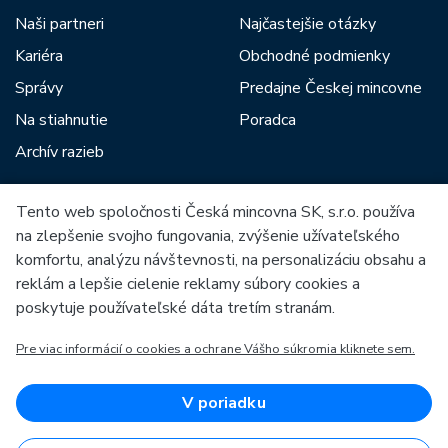
Naši partneri
Najčastejšie otázky
Kariéra
Obchodné podmienky
Správy
Predajne Českej mincovne
Na stiahnutie
Poradca
Archív razieb
Tento web spoločnosti Česká mincovna SK, s.r.o. používa
Medzi našich partnerov patria:
na zlepšenie svojho fungovania, zvýšenie užívateľského
komfortu, analýzu návštevnosti, na personalizáciu obsahu a
reklám a lepšie cielenie reklamy súbory cookies a
poskytuje používateľské dáta tretím stranám.
Pre viac informácií o cookies a ochrane Vášho súkromia kliknete sem.
Európska únia
Európsky fond pre regionálny rozvoj
OP Podnikanie a inovácie pre konkurencieschopnosť
Európska únia
V poriadku
Európsky fond pre regionálny rozvoj
Investície do vašej budúcnosti