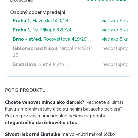
Doručenie
Osobný odber v predajni
Praha 1
, Havelská 503/19
viac ako 5 ks
Praha 1
, Na Příkopě 820/24
viac ako 5 ks
Brno - střed
, Roosveltova 419/20
viac ako 5 ks
Jablonec nad Nisou
, Mírové náměstí
nedostupný
15
Bratislava
, Suché Mýto 1
nedostupný
POPIS PRODUKTU
Chcete venovať mincu ako darček?
Nechcete si lámať
hlavu s meraním stuhy a so strihaním baliaceho papiera?
Potom pre vás máme ideálne riešenie v podobe
elegantného darčekového etui.
Sivostrieborná škatuľka
má vo vnútri mäkké lôžko