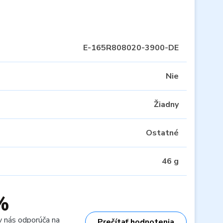
E-165R808020-3900-DE
Nie
Žiadny
Ostatné
46 g
%
v nás odporúča na
Prečítať hodnotenia