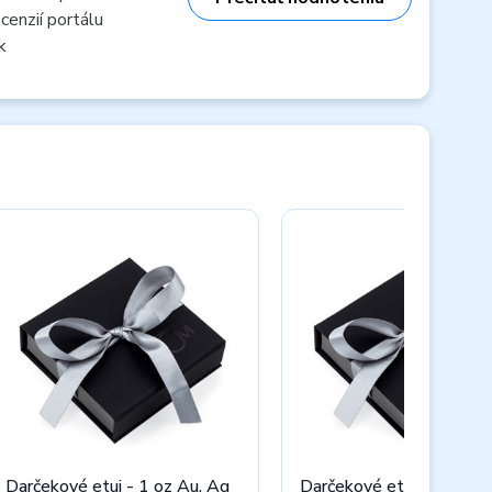
cenzií portálu
k
Darčekové etui - 1 oz Au, Ag
Darčekové etui na priem