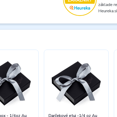
základe re
Heureka.s
box - 1/4oz Au
Darčekové etui -1/4 oz Au