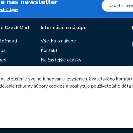
jte náš newsletter
ch údajov
e Czech Mint
Informácie o nákupe
oločnosti
Všetko o nákupe
oba
Kontakt
eri
Najčastejšie otázky
Obchodné podmienky
 na zlepšenie svojho fungovania, zvýšenie užívateľského komfort
Predajne Českej mincovne
 cielenie reklamy súbory cookies a poskytuje používateľské dáta 
utie
Poradca
ieb
Česká mincovna, a.s. & Česká mincovna SK, s.r.o. © 1993 - 202