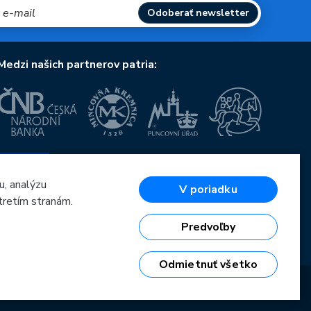
Odoberať newsletter
Medzi našich partnerov patria:
Európska únia
Európsky fond pre regionálny rozvoj
OP Podnikanie a inovácie pre konkurencieschopnosť
u, analýzu
V poriadku
Európska únia
tretím stranám.
Európsky fond pre regionálny rozvoj
Investície do vašej budúcnosti
Predvoľby
Odmietnuť všetko
6