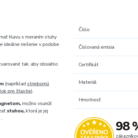
Číslo
mať hlavu s meraním stuhy
e ideálne riešenie v podobe
Číslovaná emisia
tvarované tak, aby obsiahlo
Certifikát
Materiál
mm
(napríklad
striebornú
tok pre šťastie
).
Hmotnosť
gnetom,
možno vsunúť
azať
stuhou,
ktorá je jej
ý…
98 
zákazníko