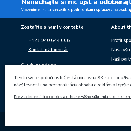
Nenechajte si nič ujsť a odobera
Vložením e-mailu súhlasíte s
podmienkami spracovania osobný
Zostaňte s nami v kontakte
About th
+421 940 644 668
Profil sp
Kontaktný formulár
Naša výr
Naši partn
Sledujte nás na:
Kariéra
Tento web spoločnosti Česká mincovna SK, s.r.o. používa
Správy
návštevnosti, na personalizáciu obsahu a reklám a lepšie
Na stiahn
Archív raz
Pre viac informácií o cookies a ochrane Vášho súkromia kliknete sem.