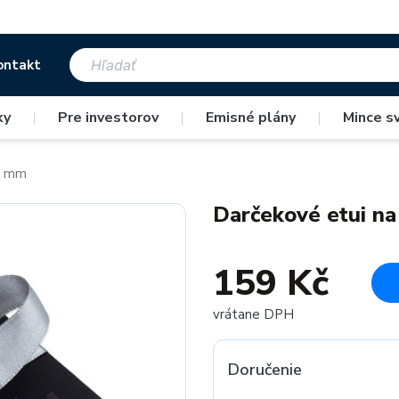
ontakt
ky
|
Pre investorov
|
Emisné plány
|
Mince s
39 mm
Darčekové etui n
159 Kč
vrátane DPH
Doručenie