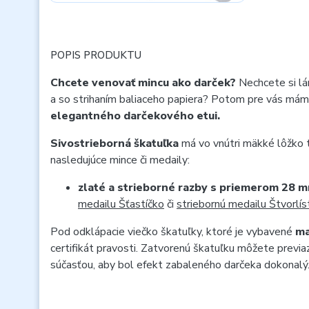
POPIS PRODUKTU
Chcete venovať mincu ako darček?
Nechcete si lá
a so strihaním baliaceho papiera? Potom pre vás mám
elegantného darčekového etui.
Sivostrieborná škatuľka
má vo vnútri mäkké lôžko 
nasledujúce mince či medaily:
zlaté a strieborné razby s priemerom 28 
medailu Šťastíčko
či
striebornú medailu Štvorlís
Pod odklápacie viečko škatuľky, ktoré je vybavené
ma
certifikát pravosti. Zatvorenú škatuľku môžete previ
súčasťou, aby bol efekt zabaleného darčeka dokonal