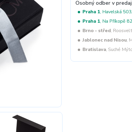
Osobný odber v predaj
Praha 1
, Havelská 50
Praha 1
, Na Příkopě 8
Next
Brno - střed
, Roosvel
Jablonec nad Nisou
, 
Bratislava
, Suché Mýt