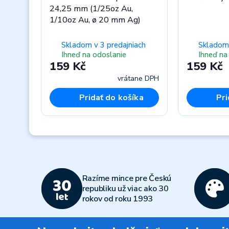
24,25 mm (1/25oz Au,
1/10oz Au, ø 20 mm Ag)
Skladom v 3 predajniach
Skladom 
Ihneď na odoslanie
Ihneď na
159 Kč
159 Kč
vrátane DPH
Pridať do košíka
Pri
Previous
Razíme mince pre Českú
republiku už viac ako 30
rokov od roku 1993