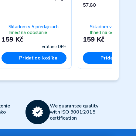
57,80
Skladom v 5 predajniach
Skladom v 2 predajnia
Ihneď na odoslanie
Ihneď na odoslanie
159 Kč
159 Kč
vrátane DPH
vráta
Pridať do košíka
Pridať do koší
Next
enie
We guarantee quality
ako
with ISO 9001:2015
certification