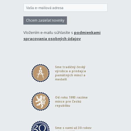
Chcem zasielať novinky
Vložením e-mailu súhlasíte s
podmienkami
spracovania osobných údajov
Sme tradičný český
výrobca a predajca
pamätných mincí a
medailí
Od roku 1993 razíme
mince pre Českú
republiku
Sme s vami už 30 rokov