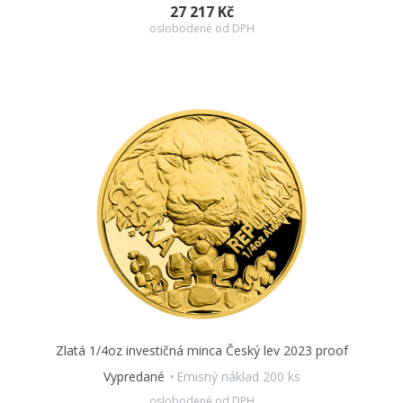
27 217 Kč
oslobodené od DPH
Zlatá 1/4oz investičná minca Český lev 2023 proof
Vypredané
Emisný náklad 200 ks
oslobodené od DPH