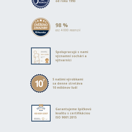
od roku 1993
98 %
cez 4 000 recenzií
Spolupracujú s nami
významní sochári a
výtvarníci
S našimi výrobkami
sa denne stretáva
10 miliónov ľudí
Garantujeme špičkovú
kvalitu s certifikáciou
ISO 9001:2015