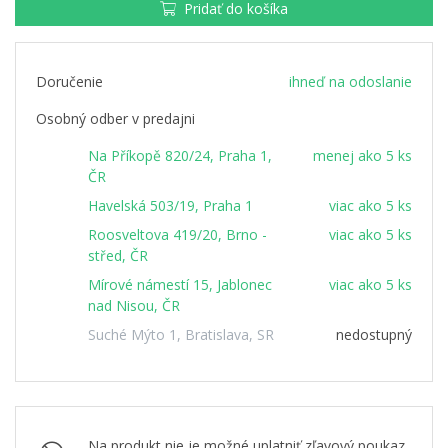
Pridať do košíka
Doručenie
ihneď na odoslanie
Osobný odber v predajni
Na Příkopě 820/24, Praha 1,
menej ako 5 ks
ČR
Havelská 503/19, Praha 1
viac ako 5 ks
Roosveltova 419/20, Brno -
viac ako 5 ks
střed, ČR
Mírové námestí 15, Jablonec
viac ako 5 ks
nad Nisou, ČR
Suché Mýto 1, Bratislava, SR
nedostupný
Na produkt nie je možné uplatniť zľavový poukaz.