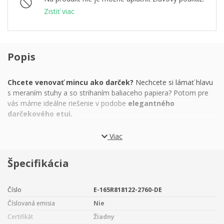
Zistiť viac
Popis
Chcete venovať mincu ako darček?
Nechcete si lámať hlavu
s meraním stuhy a so strihaním baliaceho papiera? Potom pre
vás máme ideálne riešenie v podobe
elegantného
darčekového etui.
Škatuľka krémovej farby
má vo vnútri mäkké lôžko
Viac
tvarované tak, aby obsiahlo nasledujúce mince či medaily:
Špecifikácia
zlaté razby s hmotnosťou 1/4 trojskej unce
(napríklad
zlatú mincu Český lev či zlatú medailu Štvorlístok pre
šťastie)
Číslo
E-165R818122-2760-DE
zlatú investičnú mincu Český lev s hmotnosťou
Číslovaná emisia
Nie
1/200 trojskej unce
Certifikát
Žiadny