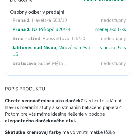
Doručenie
Osobný odber v predajni
Praha 1
, Havelská 503/19
nedostupný
Praha 1
, Na Příkopě 820/24
menej ako 5 ks
Brno - střed
, Roosveltova 419/20
nedostupný
Jablonec nad Nisou
, Mírové náměstí
viac ako 5 ks
15
Bratislava
, Suché Mýto 1
nedostupný
POPIS PRODUKTU
Chcete venovať mincu ako darček?
Nechcete si lámať
hlavu s meraním stuhy a so strihaním baliaceho papiera?
Potom pre vás máme ideálne riešenie v podobe
elegantného darčekového etui.
Škatuľka krémovej farby
má vo vnútri mäkké lôžko