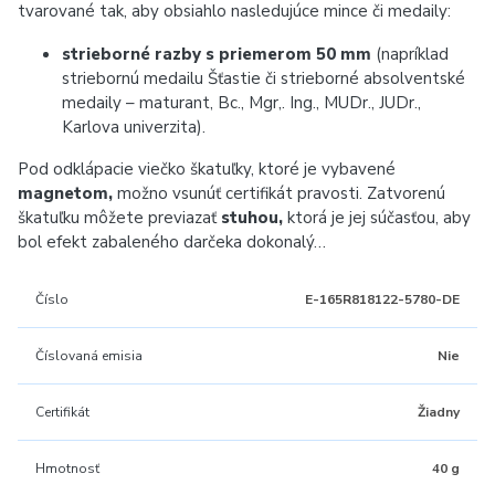
tvarované tak, aby obsiahlo nasledujúce mince či medaily:
strieborné razby s priemerom 50 mm
(napríklad
striebornú medailu Šťastie či strieborné absolventské
medaily – maturant, Bc., Mgr,. Ing., MUDr., JUDr.,
Karlova univerzita).
Pod odklápacie viečko škatuľky, ktoré je vybavené
magnetom,
možno vsunúť certifikát pravosti. Zatvorenú
škatuľku môžete previazať
stuhou,
ktorá je jej súčasťou, aby
bol efekt zabaleného darčeka dokonalý…
Číslo
E-165R818122-5780-DE
Číslovaná emisia
Nie
Certifikát
Žiadny
Hmotnosť
40 g