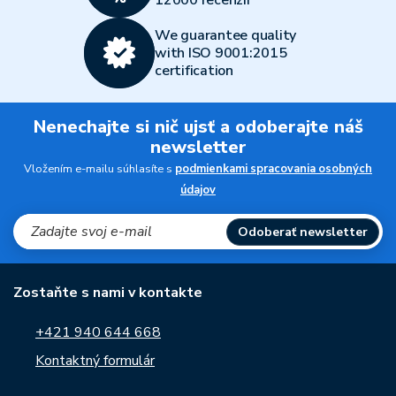
12000 recenzií
We guarantee quality
with ISO 9001:2015
certification
Nenechajte si nič ujsť a odoberajte náš
newsletter
Vložením e-mailu súhlasíte s
podmienkami spracovania osobných
údajov
Odoberať newsletter
Zostaňte s nami v kontakte
+421 940 644 668
Kontaktný formulár