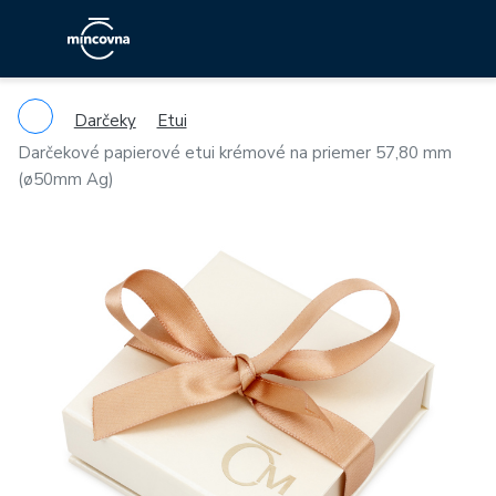
Darčeky
Etui
Darčekové papierové etui krémové na priemer 57,80 mm
(ø50mm Ag)
Previous
Ne