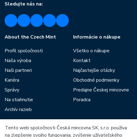
Sledujte nás na:
About the Czech Mint
Informácie o nákupe
Profil spoločnosti
Všetko o nákupe
Naša výroba
Kontakt
Naši partneri
Najčastejšie otázky
Kariéra
Obchodné podmienky
Správy
Predajne Českej mincovne
Na stiahnutie
Poradca
Archív razieb
Tento web spoločnosti Česká mincovna SK, s.r.o. používa
Medzi našich partnerov patria:
na zlepšenie svojho fungovania, zvýšenie užívateľského