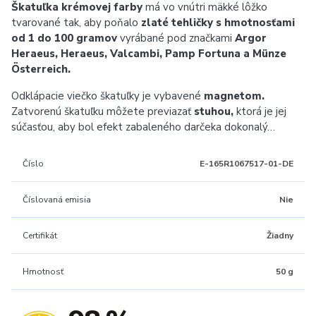
Škatuľka krémovej farby
má vo vnútri mäkké lôžko
tvarované tak, aby poňalo
zlaté tehličky s hmotnosťami
od 1 do 100 gramov
vyrábané pod značkami
Argor
Heraeus, Heraeus, Valcambi, Pamp Fortuna a Münze
Österreich.
Odklápacie viečko škatuľky je vybavené
magnetom.
Zatvorenú škatuľku môžete previazať
stuhou,
ktorá je jej
súčasťou, aby bol efekt zabaleného darčeka dokonalý…
Číslo
E-165R1067517-01-DE
Číslovaná emisia
Nie
Certifikát
Žiadny
Hmotnosť
50 g