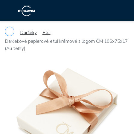
Darčeky
Etui
Darčekové papierové etui krémové s logom ČM 106x75x17
(Au tehly)
Previous
Ne