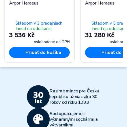
Argor Heraeus
Argor Heraeus
Skladom v 3 predajniach
Skladom v 5 preda
Ihneď na odoslanie
Ihneď na odoslani
3 536 Kč
31 280 Kč
oslobodené od DPH
oslobode
Pridať do košíka
Pridať do k
Razíme mince pre Českú
republiku už viac ako 30
rokov od roku 1993
Spolupracujeme s
významnými sochármi a
výtvarníkmi