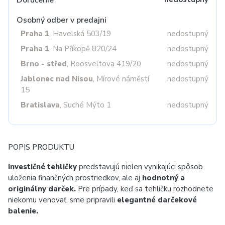
Doručenie
Osobný odber v predajni
Praha 1
, Havelská 503/19
nedostupný
Praha 1
, Na Příkopě 820/24
nedostupný
Brno - střed
, Roosveltova 419/20
nedostupný
Jablonec nad Nisou
, Mírové náměstí
nedostupný
15
Bratislava
, Suché Mýto 1
nedostupný
POPIS PRODUKTU
Investičné tehličky
predstavujú nielen vynikajúci spôsob
uloženia finančných prostriedkov, ale aj
hodnotný a
originálny darček.
Pre prípady, keď sa tehličku rozhodnete
niekomu venovať, sme pripravili
elegantné darčekové
balenie.