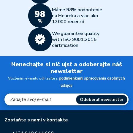
Máme 98% hodnotenie
na Heureka a viac ako
12000 recenzií
We guarantee quality
with ISO 9001:2015
certification
Nenechajte si nič ujsť a odoberajte náš
newsletter
Vložením e-mailu súhlasíte s
podmienkami spracovania osobných
údajov
Odoberať newsletter
Zostaňte s nami v kontakte