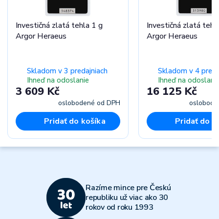
Investičná zlatá tehla 1 g
Investičná zlatá tehl
Argor Heraeus
Argor Heraeus
Skladom v 3 predajniach
Skladom v 4 preda
Ihneď na odoslanie
Ihneď na odoslani
3 609 Kč
16 125 Kč
oslobodené od DPH
oslobode
Pridať do košíka
Pridať do k
Razíme mince pre Českú
republiku už viac ako 30
rokov od roku 1993