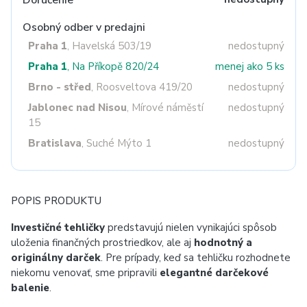
Doručenie
Osobný odber v predajni
Praha 1
, Havelská 503/19
nedostupný
Praha 1
, Na Příkopě 820/24
menej ako 5 ks
Brno - střed
, Roosveltova 419/20
nedostupný
Jablonec nad Nisou
, Mírové náměstí
nedostupný
15
Bratislava
, Suché Mýto 1
nedostupný
POPIS PRODUKTU
Investičné tehličky
predstavujú nielen vynikajúci spôsob
uloženia finančných prostriedkov, ale aj
hodnotný a
originálny darček
. Pre prípady, keď sa tehličku rozhodnete
niekomu venovať, sme pripravili
elegantné darčekové
balenie
.