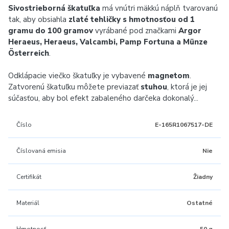
Sivostrieborná škatuľka
má vnútri mäkkú náplň tvarovanú
tak, aby obsiahla
zlaté tehličky s hmotnosťou od 1
gramu do 100 gramov
vyrábané pod značkami
Argor
Heraeus, Heraeus, Valcambi, Pamp Fortuna a Münze
Österreich
.
Odklápacie viečko škatuľky je vybavené
magnetom
.
Zatvorenú škatuľku môžete previazať
stuhou
, ktorá je jej
súčasťou, aby bol efekt zabaleného darčeka dokonalý...
Číslo
E-165R1067517-DE
Číslovaná emisia
Nie
Certifikát
Žiadny
Materiál
Ostatné