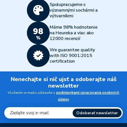
Spolupracujeme s
významnými sochármi a
výtvarníkmi
Máme 98% hodnotenie
na Heureka a viac ako
12000 recenzií
We guarantee quality
with ISO 9001:2015
certification
Nenechajte si nič ujsť a odoberajte náš
newsletter
Vložením e-mailu súhlasíte s
podmienkami spracovania osobných
údajov
Odoberať newsletter