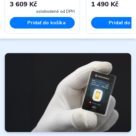
3 609 Kč
1 490 Kč
oslobodené od DPH
vr
Pridať do košíka
Pridať do k