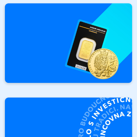
Investičné
zlato
Vaša investícia.
Vaše pravidlá.
Investičné tehly
Investičné mince Orol
Výkupy investičných
produktov
Vykúpime vaše zlato a striebro.
Výkup produktov