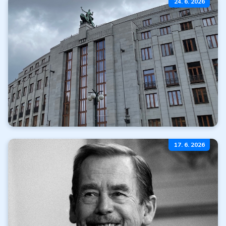
24. 6. 2026
k nákupu
Čítať ďalej
Všetky články
Omeškanie realizácie
17. 6. 2026
emisného plánu ČNB
Čítať ďalej
Všetky články