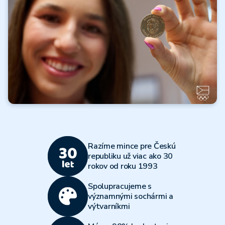
Čítať ďalej
Všetky články
Olympijský
viacboj 2026
Razíme mince pre Českú
Čítať ďalej
republiku už viac ako 30
rokov od roku 1993
Všetky články
Spolupracujeme s
významnými sochármi a
výtvarníkmi