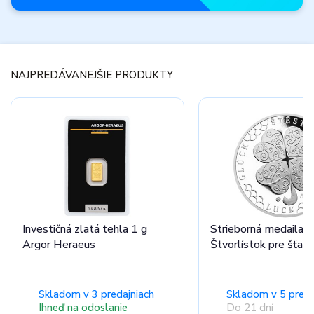
Novinky
mesiaca
NAJPREDÁVANEJŠIE PRODUKTY
Nenechajte si ujsť
úplne nové produkty.
Prezrieť ponuku
Investičná zlatá tehla 1 g
Strieborná medaila
Argor Heraeus
Štvorlístok pre šťast
Skladom v 3 predajniach
Skladom v 5 preda
Ihneď na odoslanie
Do 21 dní