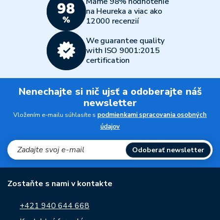
Máme 98% hodnotenie
na Heureka a viac ako
12000 recenzií
We guarantee quality
with ISO 9001:2015
certification
Nenechajte si nič ujsť a odoberajte náš
newsletter
Vložením e-mailu súhlasíte s
podmienkami spracovania osobných
údajov
Odoberať newsletter
Zostaňte s nami v kontakte
+421 940 644 668