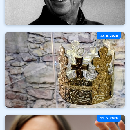
Mierime na karlovarský
13. 6. 2026
filmový festival
Čítať ďalej
Všetky články
Koruny moci
22. 5. 2026
a neba