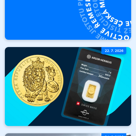
O Českej mincovni
22. 7. 2026
Kto sme? Kde sme
začali a kam
smerujeme?
Viac
Zlato zadarmo