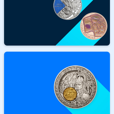
ZADARMO
Hodnotné darčeky
k nákupu!
Získať darček zadarmo