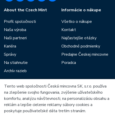
About the Czech Mint
Informácie o nákupe
Profil spoločnosti
Všetko o nákupe
Naša výroba
Kontakt
Naši partneri
Najčastejšie otázky
Kariéra
Obchodné podmienky
Správy
Predajne Českej mincovne
Na stiahnutie
Poradca
Archív razieb
Tento web spoločnosti Česká mincovna SK, s.r.o. používa
Medzi našich partnerov patria:
na zlepšenie svojho fungovania, zvýšenie užívateľského
komfortu, analýzu návštevnosti, na personalizáciu obsahu a
reklám a lepšie cielenie reklamy súbory cookies a
poskytuje používateľské dáta tretím stranám.