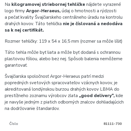
Na
kilogramovej striebornej tehličke
nájdete vyrazené
logo firmy
Argor-Heraeus,
údaj o hmotnosti a rýdzosti
a pečať kvality Švajčiarskeho centrálneho úradu na kontrolu
drahých kovov. Táto tehlička
nie je číslovaná a nedodáva
sa k nej certifikát.
Rozmer tehličky: 119 x 54 x 16,5 mm (rozmer sa môže líšiť)
Táto tehla môže byť liata a môže byť dodaná s ochrannou
plastovou fóliou, alebo bez nej. Spôsob balenia nemôžeme
garantovať.
Švajčiarska spoločnosť Argor-Heraeus patrí medzi
popredných svetových spracovateľov vzácnych kovov, je
akreditovaná londýnskou burzou drahých kovov LBMA do
prestížneho zoznamu výrobcov zlata
„good delivery“,
kde
je navyše jedným z piatich odborných znalcov dohliadajúcich
na dodržovanie štandardov.
Číslo
81111-730