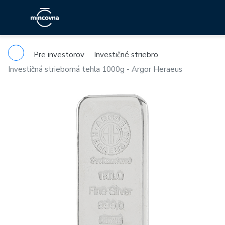
Pre investorov
Investičné striebro
Investičná strieborná tehla 1000g - Argor Heraeus
Previous
Ne