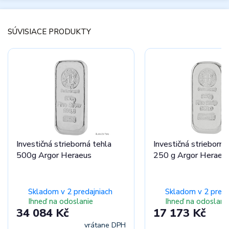
SÚVISIACE PRODUKTY
Investičná strieborná tehla
Investičná strieborná
500g Argor Heraeus
250 g Argor Heraeu
Skladom v 2 predajniach
Skladom v 2 preda
Ihneď na odoslanie
Ihneď na odoslani
34 084 Kč
17 173 Kč
vrátane DPH
vr