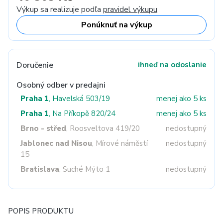
Výkup sa realizuje podľa
pravidel výkupu
Ponúknuť na výkup
Doručenie
ihneď na odoslanie
Osobný odber v predajni
Praha 1
, Havelská 503/19
menej ako 5 ks
Praha 1
, Na Příkopě 820/24
menej ako 5 ks
Brno - střed
, Roosveltova 419/20
nedostupný
Jablonec nad Nisou
, Mírové náměstí
nedostupný
15
Bratislava
, Suché Mýto 1
nedostupný
POPIS PRODUKTU