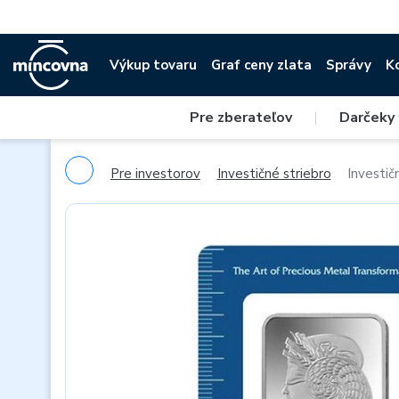
Výkup tovaru
Graf ceny zlata
Správy
K
Pre zberateľov
|
Darčeky
Pre investorov
Investičné striebro
Investič