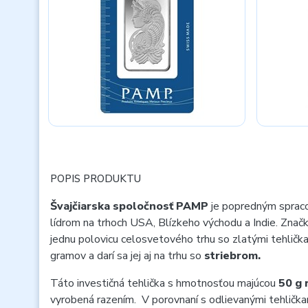
POPIS PRODUKTU
Švajčiarska spoločnosť PAMP
je popredným sprac
lídrom na trhoch USA, Blízkeho východu a Indie. Značk
jednu polovicu celosvetového trhu so zlatými tehlič
gramov a darí sa jej aj na trhu so
striebrom.
Táto investičná tehlička s hmotnosťou majúcou
50 g 
vyrobená razením. V porovnaní s odlievanými tehlička