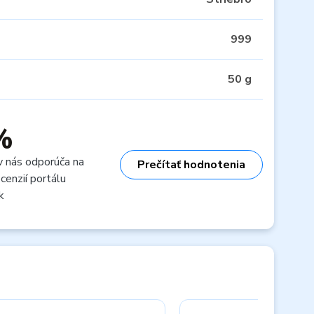
999
50 g
%
v nás odporúča na
Prečítať hodnotenia
cenzií portálu
k