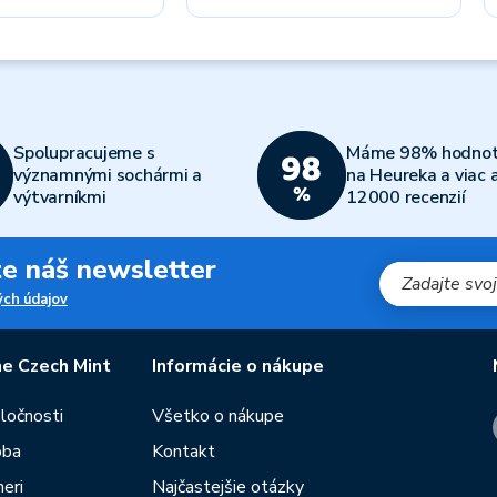
Spolupracujeme s
Máme 98% hodnot
významnými sochármi a
na Heureka a viac 
výtvarníkmi
12000 recenzií
jte náš newsletter
ch údajov
e Czech Mint
Informácie o nákupe
oločnosti
Všetko o nákupe
oba
Kontakt
eri
Najčastejšie otázky