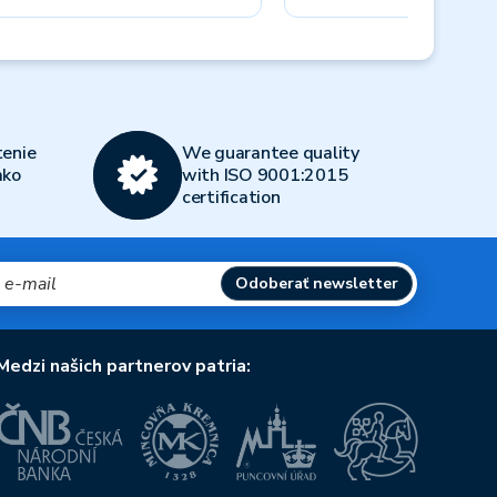
Next
enie
We guarantee quality
ako
with ISO 9001:2015
certification
Odoberať newsletter
Medzi našich partnerov patria: