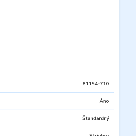
81154-710
Áno
Štandardný
Striebro