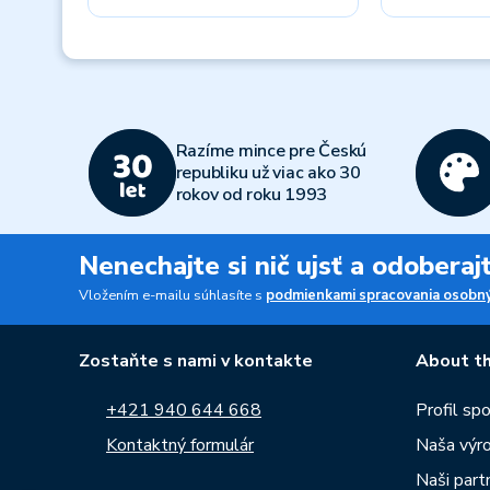
Previous
Razíme mince pre Českú
republiku už viac ako 30
rokov od roku 1993
Nenechajte si nič ujsť a odobera
Vložením e-mailu súhlasíte s
podmienkami spracovania osobný
Zostaňte s nami v kontakte
About th
+421 940 644 668
Profil sp
Kontaktný formulár
Naša výr
Naši partn