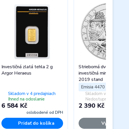
Investičná zlatá tehla 2 g
Strieborná dvojuncová
Argor Heraeus
investičná minca Český l
2019 stand
Emisia 4470 ks
Skladom v 4 predajniach
Skladom v 0 predajnia
Ihneď na odoslanie
Nedostupný
6 584 Kč
2 390 Kč
oslobodené od DPH
vráta
Pridať do košíka
Vypredané