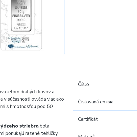
Číslo
ovateľom drahých kovov a
a v súčasnosti ovláda viac ako
Číslovaná emisia
kami s hmotnosťou pod 50
Certifikát
rýdzeho striebra
bola
mi ponúkajú razené tehličky
Materiál