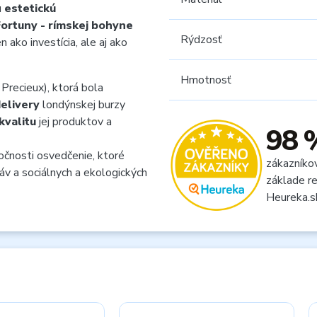
u
estetickú
Fortuny - rímskej bohyne
Rýdzosť
 ako investícia, ale aj ako
Hmotnosť
recieux), ktorá bola
elivery
londýnskej burzy
kvalitu
jej produktov a
98 
očnosti osvedčenie, ktoré
zákazníko
ráv a sociálnych a ekologických
základe re
Heureka.s