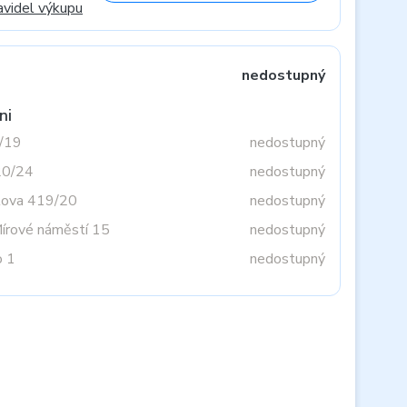
avidel výkupu
nedostupný
ni
3/19
nedostupný
20/24
nedostupný
tova 419/20
nedostupný
Mírové náměstí 15
nedostupný
o 1
nedostupný