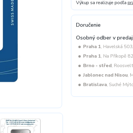
Výkup sa realizuje podľa
pr
Next
Doručenie
Osobný odber v predaj
Praha 1
, Havelská 50
Praha 1
, Na Příkopě 8
Brno - střed
, Roosvel
Jablonec nad Nisou
, 
Bratislava
, Suché Mýt