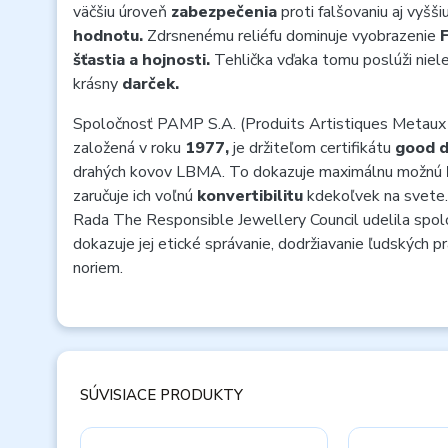
väčšiu úroveň
zabezpečenia
proti falšovaniu aj vyšši
hodnotu.
Zdrsnenému reliéfu dominuje vyobrazenie
šťastia a hojnosti.
Tehlička vďaka tomu poslúži nielen
krásny
darček.
Spoločnosť PAMP S.A. (Produits Artistiques Metaux P
založená v roku
1977,
je držiteľom certifikátu
good d
drahých kovov LBMA. To dokazuje maximálnu možnú
zaručuje ich voľnú
konvertibilitu
kdekoľvek na svete.
Rada The Responsible Jewellery Council udelila spol
dokazuje jej etické správanie, dodržiavanie ľudských p
noriem.
SÚVISIACE PRODUKTY