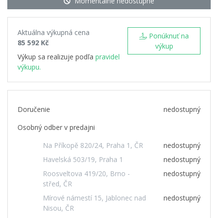
Momentálne nedostupné
Aktuálna výkupná cena
Ponúknuť na
85 592 Kč
výkup
Výkup sa realizuje podľa
pravidel
výkupu.
Doručenie
nedostupný
Osobný odber v predajni
Na Příkopě 820/24, Praha 1, ČR
nedostupný
Havelská 503/19, Praha 1
nedostupný
Roosveltova 419/20, Brno -
nedostupný
střed, ČR
Mírové námestí 15, Jablonec nad
nedostupný
Nisou, ČR