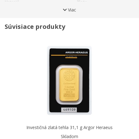
Materiál
Zlato
Viac
Rýdzosť
999,9
Hmotnosť
31,1 g
Súvisiace produkty
Investičná zlatá tehla 31,1 g Argor Heraeus
Skladom