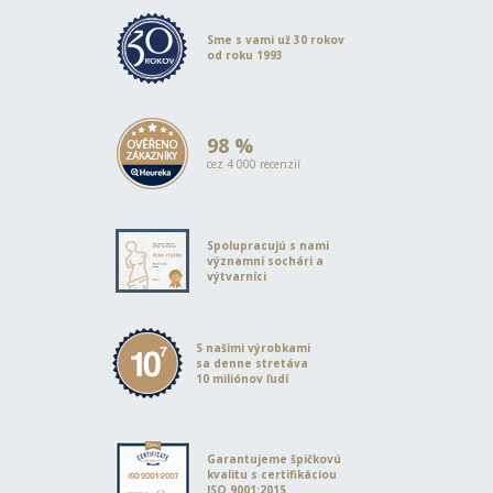
Sme s vami už 30 rokov
od roku 1993
98 %
cez 4 000 recenzií
Spolupracujú s nami
významní sochári a
výtvarníci
S našimi výrobkami
sa denne stretáva
10 miliónov ľudí
Garantujeme špičkovú
kvalitu s certifikáciou
ISO 9001:2015