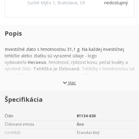
Suché Mýto 1, Bratislava, SR
nedostupný
Popis
Investičné zlato s hmotnosťou 31,1 g. Na každej investičnej
tehličke
alebo zliatku
sú vyrazené údaje - logo
vydavateľa
Heraeus
, hmotnosť, rýdzosť kovu, pečať kvality a
výrobné číslo.
Tehlička je číslovaná.
Tehličky s hmotnosťou od
1g do 100g sú razené a spoločne s certifikátom sú zatavené v
ochrannej fólii.
Táto fólia s certifikátom nesmie byť porušená.
Viac
K investičnej tehličke s hmotnosťou 1 g - 31,1 g je možné
Špecifikácia
zakúpiť špeciálne navrhnuté darčekové balenie
„Moja prvá
tehlička".
Číslo
81134-630
Číslovaná emisia
Áno
Certifikát
Štandardný