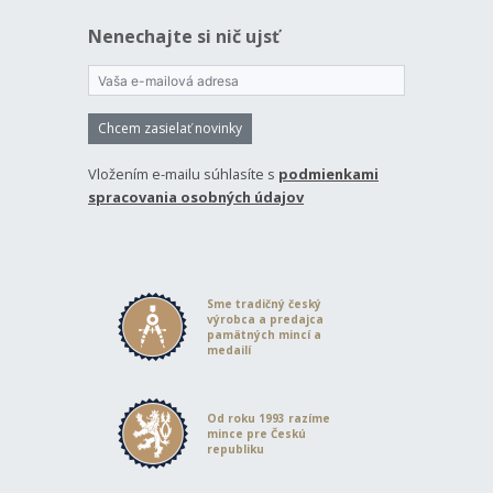
Nenechajte si nič ujsť
Chcem zasielať novinky
Vložením e-mailu súhlasíte s
podmienkami
spracovania osobných údajov
Sme tradičný český
výrobca a predajca
pamätných mincí a
medailí
Od roku 1993 razíme
mince pre Českú
republiku