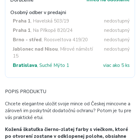
Doručenie
Osobný odber v predajni
Praha 1
, Havelská 503/19
nedostupný
Praha 1
, Na Příkopě 820/24
nedostupný
Brno - střed
, Roosveltova 419/20
nedostupný
Jablonec nad Nisou
, Mírové náměstí
nedostupný
15
Bratislava
, Suché Mýto 1
viac ako 5 ks
POPIS PRODUKTU
Chcete elegantne uložiť svoje mince od Českej mincovne a
zároveň im poskytnúť dodatočnú ochranu? Potom je tu pre
vás praktické etui.
Kožená škatuľka čierno-zlatej farby s viečkom, ktoré
po otvorení zostane v odklopenej polohe, obsiahne