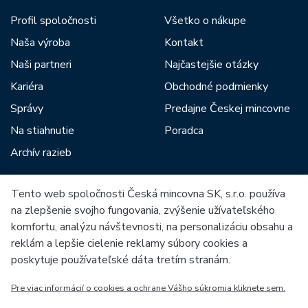
Profil spoločnosti
Všetko o nákupe
Naša výroba
Kontakt
Naši partneri
Najčastejšie otázky
Kariéra
Obchodné podmienky
Správy
Predajne Českej mincovne
Na stiahnutie
Poradca
Archív razieb
Tento web spoločnosti Česká mincovna SK, s.r.o. používa
Medzi našich partnerov patria:
na zlepšenie svojho fungovania, zvýšenie užívateľského
komfortu, analýzu návštevnosti, na personalizáciu obsahu a
reklám a lepšie cielenie reklamy súbory cookies a
poskytuje používateľské dáta tretím stranám.
Pre viac informácií o cookies a ochrane Vášho súkromia kliknete sem.
Európska únia
Európsky fond pre regionálny rozvoj