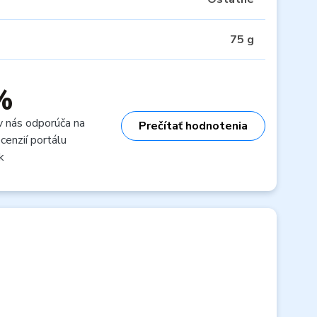
75 g
%
v nás odporúča na
Prečítať hodnotenia
cenzií portálu
k