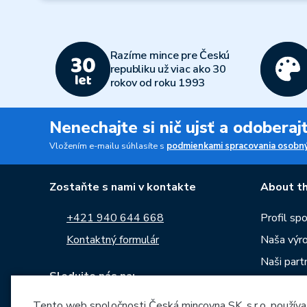
Razíme mince pre Českú
republiku už viac ako 30
rokov od roku 1993
Nenechajte si nič ujsť a odobera
Vložením e-mailu súhlasíte s
podmienkami spracovania osobný
Zostaňte s nami v kontakte
About th
+421 940 644 668
Profil sp
Kontaktný formulár
Naša výr
Naši partn
Sledujte nás na:
Kariéra
Tento web spoločnosti Česká mincovna SK, s.r.o. používa
Správy