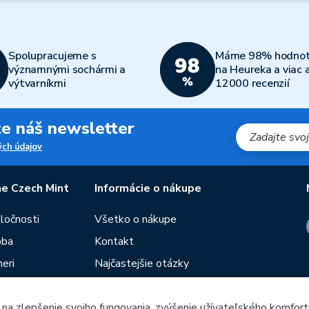
Spolupracujeme s
Máme 98% hodnot
významnými sochármi a
na Heureka a viac 
výtvarníkmi
12000 recenzií
jte náš newsletter
ch údajov
e Czech Mint
Informácie o nákupe
oločnosti
Všetko o nákupe
oba
Kontakt
eri
Najčastejšie otázky
Obchodné podmienky
 na zlepšenie svojho fungovania, zvýšenie užívateľského komfort
Predajne Českej mincovne