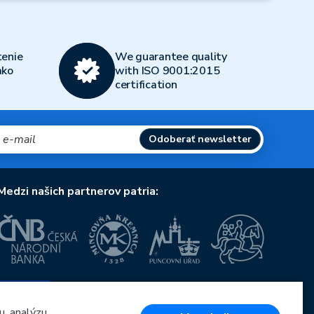
enie
We guarantee quality
ako
with ISO 9001:2015
certification
Odoberať newsletter
Medzi našich partnerov patria:
Európska únia
Európsky fond pre regionálny rozvoj
OP Podnikanie a inovácie pre konkurencieschopnosť
u, analýzu