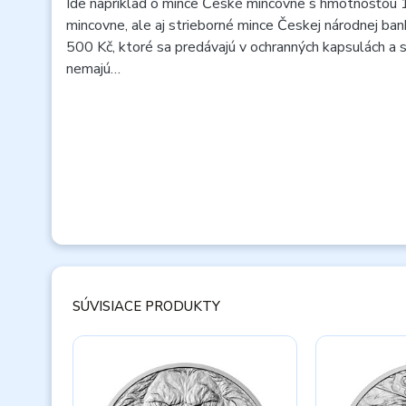
Ide napríklad o mince České mincovne s hmotnosťou 1 
mincovne, ale aj strieborné mince Českej národnej ba
500 Kč, ktoré sa predávajú v ochranných kapsulách a 
nemajú…
SÚVISIACE PRODUKTY