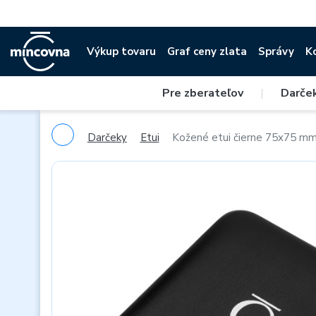
Výkup tovaru
Graf ceny zlata
Správy
K
Pre zberateľov
|
Darče
Darčeky
Etui
Kožené etui čierne 75x75 m