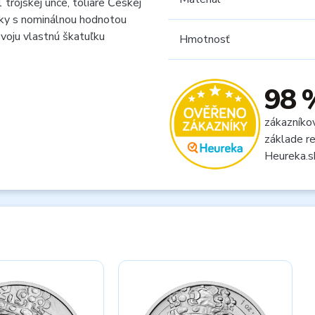
trojskej unce, toliare Českej
nky s nominálnou hodnotou
svoju vlastnú škatuľku
Hmotnosť
98 
zákazníko
základe re
Heureka.s