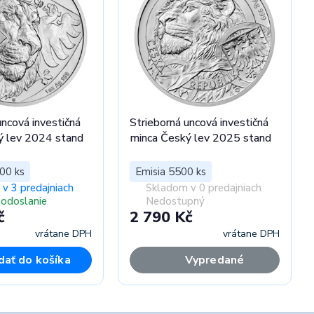
uncová investičná
Strieborná uncová investičná
ý lev 2024 stand
minca Český lev 2025 stand
00 ks
Emisia 5500 ks
v 3 predajniach
Skladom v 0 predajniach
 odoslanie
Nedostupný
č
2 790 Kč
vrátane DPH
vrátane DPH
dať do košíka
Vypredané