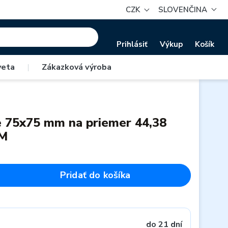
CZK
SLOVENČINA
Prihlásiť
Výkup
Košík
veta
|
Zákazková výroba
e 75x75 mm na priemer 44,38
ČM
Pridať do košíka
do 21 dní