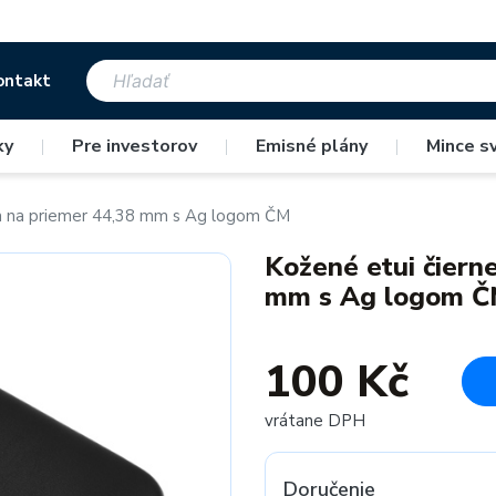
ontakt
ky
|
Pre investorov
|
Emisné plány
|
Mince s
m na priemer 44,38 mm s Ag logom ČM
Kožené etui čiern
mm s Ag logom 
100 Kč
vrátane DPH
Doručenie