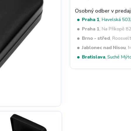
Osobný odber v predaj
Praha 1
, Havelská 50
Next
Praha 1
, Na Příkopě 8
Brno - střed
, Roosvel
Jablonec nad Nisou
, 
Bratislava
, Suché Mýt