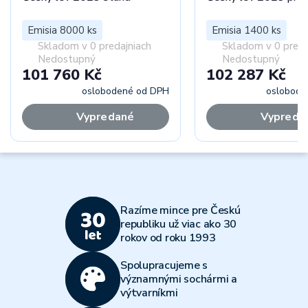
Emisia 8000 ks
Emisia 1400 ks
Skladom v 0 predajniach
Skladom v 0 preda
Nedostupný
Nedostupný
101 760 Kč
102 287 Kč
oslobodené od DPH
oslobode
Vypredané
Vypreda
Razíme mince pre Českú
republiku už viac ako 30
rokov od roku 1993
Spolupracujeme s
významnými sochármi a
výtvarníkmi