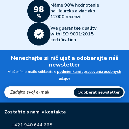
Máme 98% hodnotenie
na Heureka a viac ako
12000 recenzií
We guarantee quality
with ISO 9001:2015
certification
Nenechajte si nič ujsť a odoberajte náš
newsletter
Vložením e-mailu súhlasíte s
podmienkami spracovania osobných
údajov
Odoberať newsletter
Zostaňte s nami v kontakte
+421 940 644 668