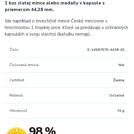
1 kus zlatej mince alebo medaily v kapsule s
priemerom 44,38 mm.
Ide napríklad o investičné mince České mincovne s
hmotnosťou 1 trojskej unce, ktoré sa predávajú v ochranných
kapsulách a svoju vlastnú škatuľku nemajú…
Číslo
E-145R7575-4438-02
Číslovaná emisia
Nie
Certifikát
Žiadny
Materiál
Ostatné
Hmotnosť
74 g
98 %