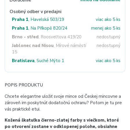
Doručenie
Osobný odber v predajni
Praha 1
, Havelská 503/19
viac ako 5 ks
Praha 1
, Na Příkopě 820/24
menej ako 5 ks
Brno - střed
, Roosveltova 419/20
nedostupný
Jablonec nad Nisou
, Mírové náměstí
nedostupný
15
Bratislava
, Suché Mýto 1
viac ako 5 ks
POPIS PRODUKTU
Chcete elegantne uložiť svoje mince od Českej mincovne a
zároveň im poskytnúť dodatočnú ochranu? Potom je tu pre
vás praktické etui.
Kožená škatuľka čierno-zlatej farby s viečkom, ktoré
po otvorení zostane v odklopenej polohe, obsiahne