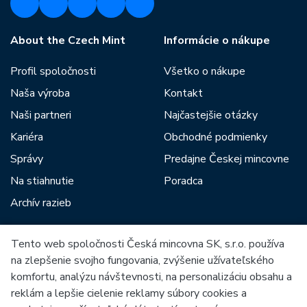
About the Czech Mint
Informácie o nákupe
Profil spoločnosti
Všetko o nákupe
Naša výroba
Kontakt
Naši partneri
Najčastejšie otázky
Kariéra
Obchodné podmienky
Správy
Predajne Českej mincovne
Na stiahnutie
Poradca
Archív razieb
Tento web spoločnosti Česká mincovna SK, s.r.o. používa
Medzi našich partnerov patria:
na zlepšenie svojho fungovania, zvýšenie užívateľského
komfortu, analýzu návštevnosti, na personalizáciu obsahu a
reklám a lepšie cielenie reklamy súbory cookies a