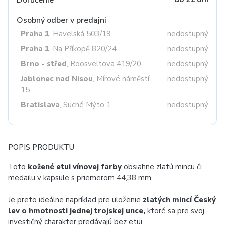
Doručenie
Osobný odber v predajni
Praha 1
, Havelská 503/19
nedostupný
Praha 1
, Na Příkopě 820/24
nedostupný
Brno - střed
, Roosveltova 419/20
nedostupný
Jablonec nad Nisou
, Mírové náměstí
nedostupný
15
Bratislava
, Suché Mýto 1
nedostupný
POPIS PRODUKTU
Toto
kožené etui vínovej farby
obsiahne zlatú mincu či
medailu v kapsule s priemerom 44,38 mm.
Je preto ideálne napríklad pre uloženie
zlatých mincí Český
lev o hmotnosti jednej trojskej unce
,
ktoré sa pre svoj
investičný charakter predávajú bez etui.