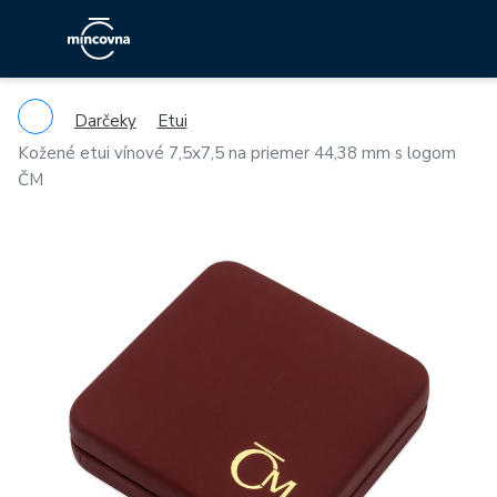
Darčeky
Etui
Kožené etui vínové 7,5x7,5 na priemer 44,38 mm s logom
ČM
Previous
Ne