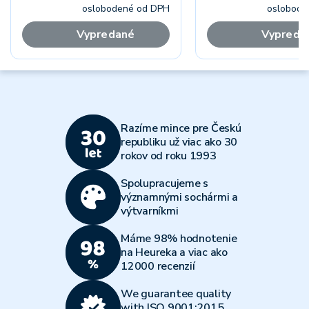
oslobodené od DPH
oslobode
Vypredané
Vypreda
Razíme mince pre Českú
republiku už viac ako 30
rokov od roku 1993
Spolupracujeme s
významnými sochármi a
výtvarníkmi
Máme 98% hodnotenie
na Heureka a viac ako
12000 recenzií
We guarantee quality
with ISO 9001:2015