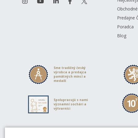
Obchodné
Predajne 
Poradca
Blog
Sme tradičný český
výrobca a predajca
pamätných mincí a
medailí
Spolupracujú s nami
významní sochári a
výtvarníci
Partneri Českej mincovne