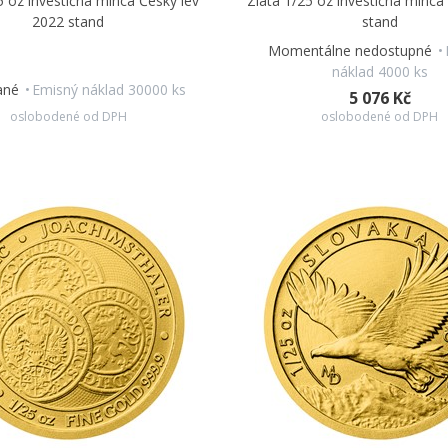
5 oz investičná minca Český lev
Zlatá 1/25 oz investičná minca
2022 stand
stand
Momentálne nedostupné
náklad 4000 ks
ané
Emisný náklad 30000 ks
5 076 Kč
oslobodené od DPH
oslobodené od DPH