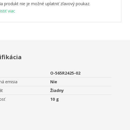
a produkt nie je možné uplatniť zľavový poukaz.
istiť viac
ifikácia
O-565R2425-02
ná emisia
Nie
át
Žiadny
osť
10 g