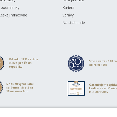
 podmienky
Kariéra
Českej mincovne
Správy
Na stiahnutie
Od roku 1993 razíme
Sme s vami už 30 r
mince pre Českú
od roku 1993
republiku
S našimi výrobkami
Garantujeme špičk
sa denne stretáva
kvalitu s certifikác
10 miliónov ľudí
ISO 9001:2015