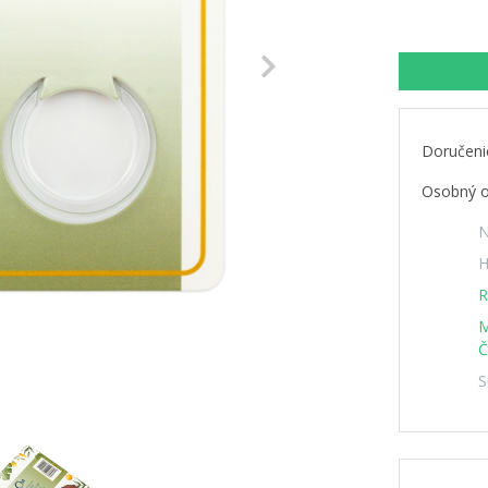
Next
Doručeni
Osobný o
N
H
R
M
Č
S