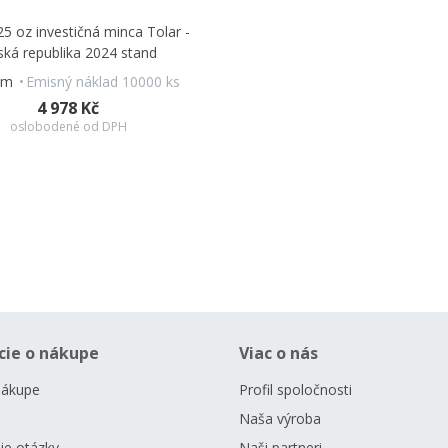
25 oz investičná minca Tolar -
ská republika 2024 stand
om
Emisný náklad 10000 ks
4 978 Kč
oslobodené od DPH
cie o nákupe
Viac o nás
nákupe
Profil spoločnosti
Naša výroba
ie otázky
Naši partneri