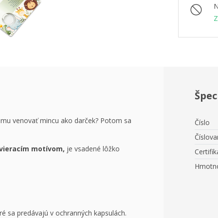
N
Z
Špec
mu venovať mincu ako darček? Potom sa
Číslo
Číslova
vieracím motívom,
je vsadené
lôžko
Certifik
Hmotn
oré sa predávajú v ochranných kapsulách.