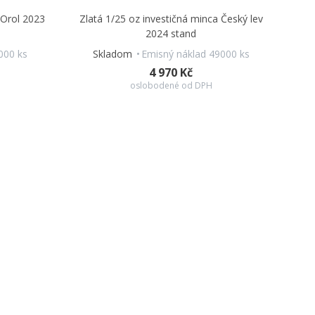
 Orol 2023
Zlatá 1/25 oz investičná minca Český lev
2024 stand
000 ks
Skladom
Emisný náklad 49000 ks
4 970 Kč
oslobodené od DPH