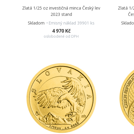
Zlatá 1/25 oz investičná minca Český lev
Zlatá 1/
2023 stand
Če
Skladom
Emisný náklad 39901 ks
Sklad
4 970 Kč
oslobodené od DPH