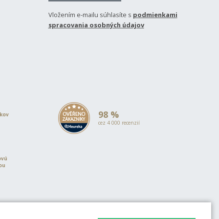
Vložením e-mailu súhlasíte s
podmienkami
spracovania osobných údajov
98 %
okov
cez 4 000 recenzií
ovú
iou