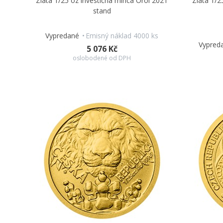
Zlatá 1/25 oz investičná minca Orol 2021
Zlatá 1/2
stand
Vypredané
Emisný náklad 4000 ks
Vypred
5 076 Kč
oslobodené od DPH