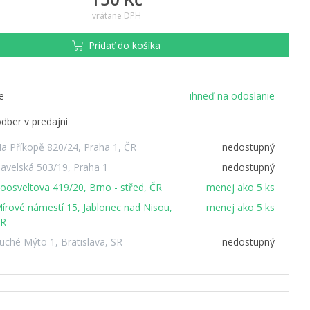
vrátane DPH
Pridať do košíka
e
ihneď na odoslanie
dber v predajni
a Příkopě 820/24, Praha 1, ČR
nedostupný
avelská 503/19, Praha 1
nedostupný
oosveltova 419/20, Brno - střed, ČR
menej ako 5 ks
írové námestí 15, Jablonec nad Nisou,
menej ako 5 ks
R
uché Mýto 1, Bratislava, SR
nedostupný