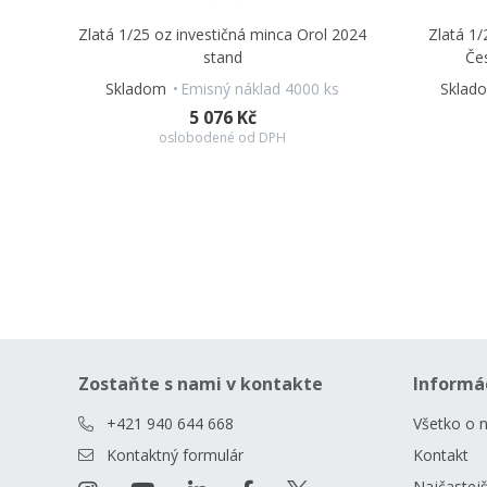
Zlatá 1/25 oz investičná minca Orol 2024
Zlatá 1/
stand
Če
Skladom
Emisný náklad 4000 ks
Sklad
5 076 Kč
oslobodené od DPH
Zostaňte s nami v kontakte
Informá
+421 940 644 668
Všetko o 
Kontaktný formulár
Kontakt
Najčastejš