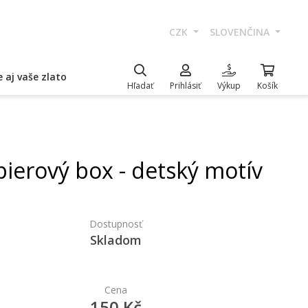
CZK
SLOVENČINA
 aj vaše zlato
Hľadať
Prihlásiť
Výkup
Košík
pierový box - detský motív
Dostupnosť
Skladom
Cena
150 Kč