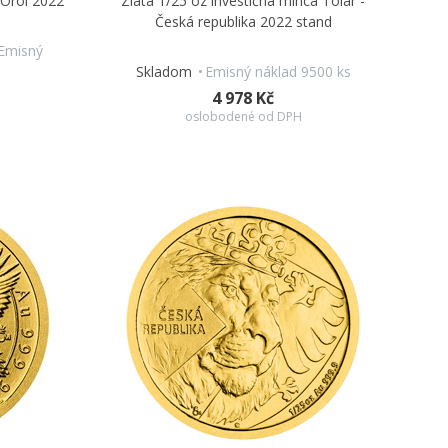
 Orol 2022
Zlatá 1/25 oz investičná minca Tolar -
Česká republika 2022 stand
Emisný
Skladom
Emisný náklad 9500 ks
4 978 Kč
oslobodené od DPH