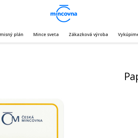
misný plán
Mince sveta
Zákazková výroba
Vykúpime
Pa