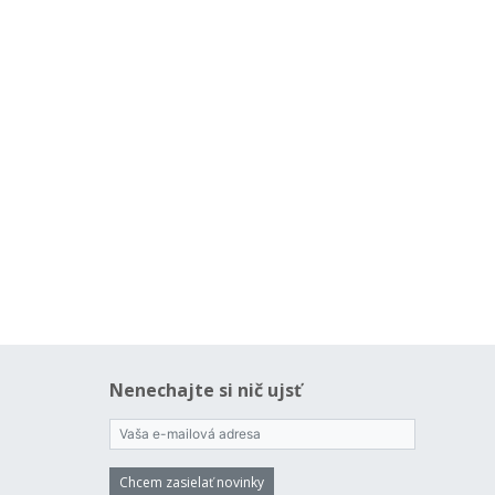
Nenechajte si nič ujsť
Chcem zasielať novinky