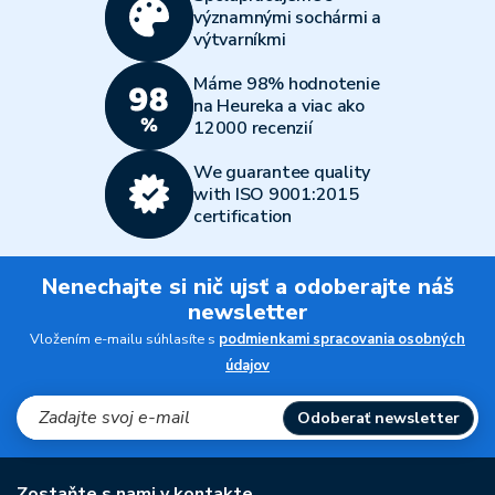
významnými sochármi a
výtvarníkmi
Máme 98% hodnotenie
na Heureka a viac ako
12000 recenzií
We guarantee quality
with ISO 9001:2015
certification
Nenechajte si nič ujsť a odoberajte náš
newsletter
Vložením e-mailu súhlasíte s
podmienkami spracovania osobných
údajov
Odoberať newsletter
Zostaňte s nami v kontakte