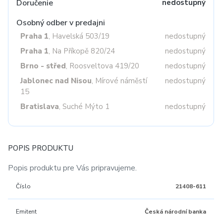
Doručenie
nedostupný
Osobný odber v predajni
Praha 1
, Havelská 503/19
nedostupný
Praha 1
, Na Příkopě 820/24
nedostupný
Brno - střed
, Roosveltova 419/20
nedostupný
Jablonec nad Nisou
, Mírové náměstí
nedostupný
15
Bratislava
, Suché Mýto 1
nedostupný
POPIS PRODUKTU
Popis produktu pre Vás pripravujeme.
Číslo
21408-611
Emitent
Česká národní banka