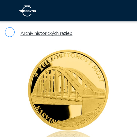
Archív historických razieb
Previous
Ne