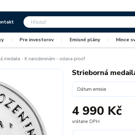
ontakt
ky
|
Pre investorov
|
Emisné plány
|
Mince s
ná medaila - K narodeninám - oslava proof
Strieborná medail
Dátum emisie
4 990 Kč
vrátane DPH