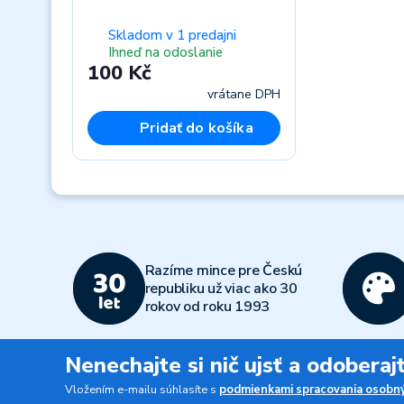
Skladom v 1 predajni
Ihneď na odoslanie
100 Kč
vrátane DPH
Pridať do košíka
Previous
Razíme mince pre Českú
republiku už viac ako 30
rokov od roku 1993
Nenechajte si nič ujsť a odobera
Vložením e-mailu súhlasíte s
podmienkami spracovania osobný