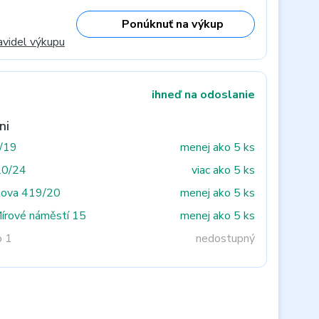
Ponúknuť na výkup
avidel výkupu
ihneď na odoslanie
ni
3/19
menej ako 5 ks
20/24
viac ako 5 ks
tova 419/20
menej ako 5 ks
Mírové náměstí 15
menej ako 5 ks
o 1
nedostupný