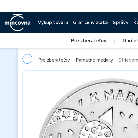
Výkup tovaru
Graf ceny zlata
Správy
K
Pre zberateľov
|
Darče
Pre zberateľov
Pamätné medaily
Striebor