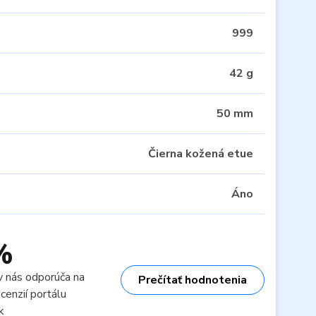
999
42 g
50 mm
Čierna kožená etue
Áno
%
v nás odporúča na
Prečítať hodnotenia
cenzií portálu
k