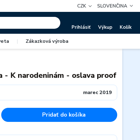
CZK
SLOVENČINA
Prihlásiť
Výkup
Košík
veta
|
Zákazková výroba
a - K narodeninám - oslava proof
marec 2019
Pridať do košíka