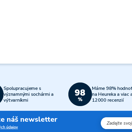
Spolupracujeme s
Máme 98% hodnot
významnými sochármi a
na Heureka a viac 
výtvarníkmi
12000 recenzií
jte náš newsletter
ch údajov