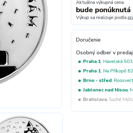
Aktuálna výkupná cena
bude ponúknutá
Výkup sa realizuje podľa
pr
Next
Doručenie
Osobný odber v predaj
Praha 1
, Havelská 50
Praha 1
, Na Příkopě 8
Brno - střed
, Roosvel
Jablonec nad Nisou
, 
Bratislava
, Suché Mýt