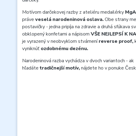
darčeky.
Motívom darčekovej razby z ateliéru medailérky
MgA.
práve
veselá narodeninová oslava.
Obe strany me
postavičky - jedna pripíja na zdravie a druhá sfúkava s
obklopený konfetami a nápisom
VŠE NEJLEPSÍ K 
je vyrazený v neobvyklom stvárnení
reverse proof,
vyniknúť
ozdobnému dezénu.
Narodeninová razba vychádza v dvoch variantoch - ak
hľadáte
tradičnejší motív,
nájdete ho v ponuke Česk