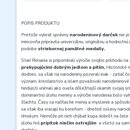
POPIS PRODUKTU
Pretože vybrať správny
narodeninový darček
nie j
mincovňa pripravila univerzálnu, originálnu a hodnotnú
podobe
striebornej pamätné medaily.
Starí Rimania si pripomínali výročie svojho príchodu na
prekypujúcimi dobrým jedlom a pitím.
Historické 
dodnes, sa však na narodeniny pozerali inak - zatiaľ č
význam, kresťanstvo a islam považovali narodeninové o
hinduisti vnímali ako oveľa dôležitejší okamih svojej sm
dominantnú úlohu meniny a výročie narodenia bolo vy
šľachtu. Časy sa našťastie menia a myslenie a spôsob
sa však iba vracajú ku koreňom - dnešné oslavy naroden
rímskym. Nemôže pri nich chýbať kopa dobrôt na čele
úlohu hrá
prípitok niečím ostrejším
a všetci sa samo