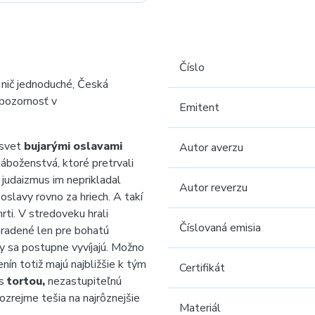
Číslo
e nič jednoduché, Česká
 pozornosť v
Emitent
 svet
bujarými oslavami
Autor averzu
náboženstvá, ktoré pretrvali
o judaizmus im neprikladal
Autor reverzu
slavy rovno za hriech. A takí
rti. V stredoveku hrali
Číslovaná emisia
hradené len pre bohatú
y sa postupne vyvíjajú. Možno
ín totiž majú najbližšie k tým
Certifikát
 s
tortou,
nezastupiteľnú
zrejme tešia na najrôznejšie
Materiál