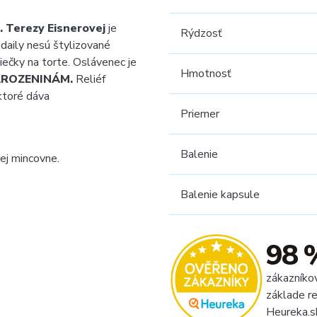
 Terezy Eisnerovej
je
Rýdzosť
daily nesú štylizované
viečky na torte. Oslávenec je
Hmotnosť
NAROZENINÁM
.
Reliéf
ktoré dáva
Priemer
Balenie
ej mincovne.
Balenie kapsule
98 
zákazníko
základe re
Heureka.s