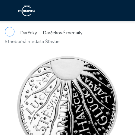
Darčeky
Darčekové medaily
Strieborná medaila Šťastie
Previous
Ne