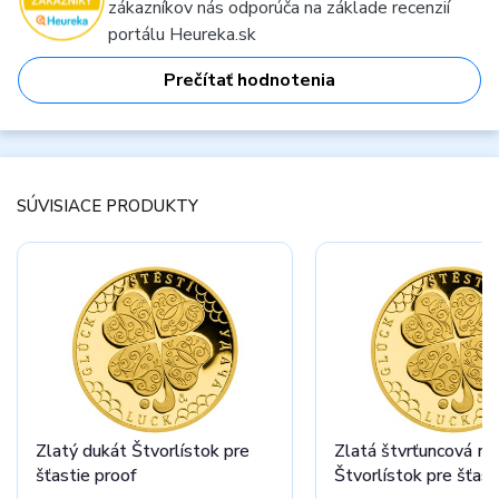
zákazníkov nás odporúča na základe recenzií
portálu Heureka.sk
Prečítať hodnotenia
SÚVISIACE PRODUKTY
Zlatý dukát Štvorlístok pre
Zlatá štvrťuncová me
šťastie proof
Štvorlístok pre šťast