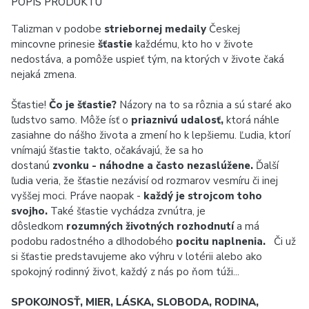
POPIS PRODUKTU
Talizman v podobe
striebornej medaily
Českej
mincovne prinesie
šťastie
každému, kto ho v živote
nedostáva, a pomôže uspieť tým, na ktorých v živote čaká
nejaká zmena.
Šťastie!
Čo je šťastie?
Názory na to sa rôznia a sú staré ako
ľudstvo samo. Môže ísť o
priaznivú udalosť,
ktorá náhle
zasiahne do nášho života a zmení ho k lepšiemu. Ľudia, ktorí
vnímajú šťastie takto, očakávajú, že sa ho
dostanú
zvonku - náhodne a často nezaslúžene.
Ďalší
ľudia veria, že šťastie nezávisí od rozmarov vesmíru či inej
vyššej moci. Práve naopak -
každý je strojcom toho
svojho.
Také šťastie vychádza zvnútra, je
dôsledkom
rozumných životných rozhodnutí
a má
podobu radostného a dlhodobého
pocitu naplnenia.
Či už
si šťastie predstavujeme ako výhru v lotérii alebo ako
spokojný rodinný život, každý z nás po ňom túži...
SPOKOJNOSŤ, MIER, LÁSKA, SLOBODA, RODINA,