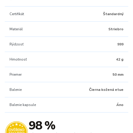
Certifikát
Štandardný
Materiál
Striebro
Rýdzosť
999
Hmotnosť
42 g
Priemer
50 mm
Balenie
Čierna kožená etue
Balenie kapsule
Áno
98 %