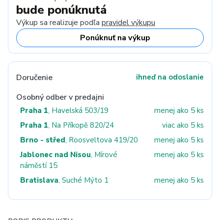
bude ponúknutá
Výkup sa realizuje podľa
pravidel výkupu
Ponúknuť na výkup
Doručenie
ihneď na odoslanie
Osobný odber v predajni
Praha 1
, Havelská 503/19
menej ako 5 ks
Praha 1
, Na Příkopě 820/24
viac ako 5 ks
Brno - střed
, Roosveltova 419/20
menej ako 5 ks
Jablonec nad Nisou
, Mírové
menej ako 5 ks
náměstí 15
Bratislava
, Suché Mýto 1
menej ako 5 ks