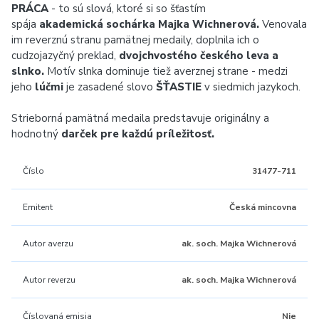
PRÁCA
- to sú slová, ktoré si so šťastím
spája
akademická sochárka Majka Wichnerová.
Venovala
im reverznú stranu pamätnej medaily, doplnila ich o
cudzojazyčný preklad,
dvojchvostého českého leva a
slnko.
Motív slnka dominuje tiež averznej strane - medzi
jeho
lúčmi
je zasadené slovo
ŠŤASTIE
v siedmich jazykoch.
Strieborná pamätná medaila predstavuje originálny a
hodnotný
darček pre každú príležitosť.
Číslo
31477-711
Emitent
Česká mincovna
Autor averzu
ak. soch. Majka Wichnerová
Autor reverzu
ak. soch. Majka Wichnerová
Číslovaná emisia
Nie