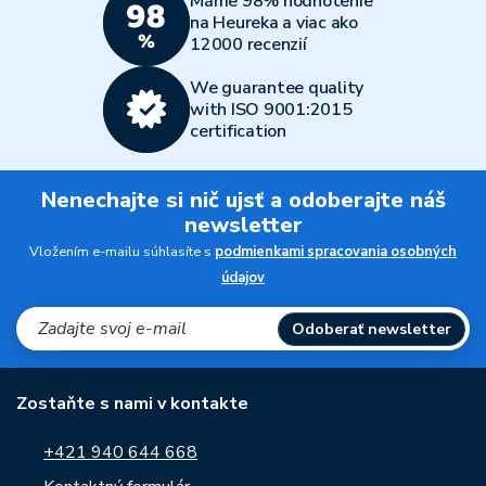
Máme 98% hodnotenie
na Heureka a viac ako
12000 recenzií
We guarantee quality
with ISO 9001:2015
certification
Nenechajte si nič ujsť a odoberajte náš
newsletter
Vložením e-mailu súhlasíte s
podmienkami spracovania osobných
údajov
Odoberať newsletter
Zostaňte s nami v kontakte
+421 940 644 668