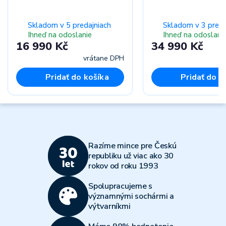
Skladom v 5 predajniach
Skladom v 3 preda
Ihneď na odoslanie
Ihneď na odoslani
16 990 Kč
34 990 Kč
vrátane DPH
vr
Pridať do košíka
Pridať do k
Razíme mince pre Českú
republiku už viac ako 30
rokov od roku 1993
Spolupracujeme s
významnými sochármi a
výtvarníkmi