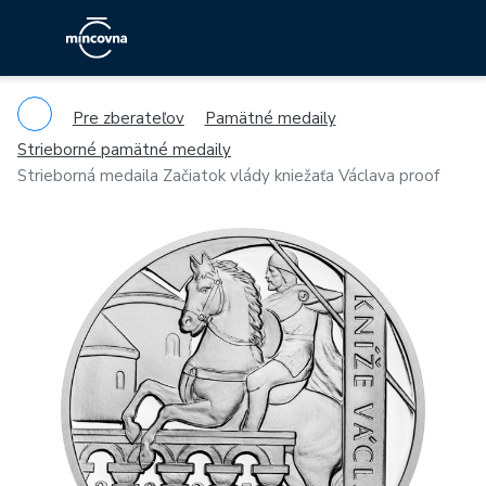
Pre zberateľov
Pamätné medaily
Strieborné pamätné medaily
Strieborná medaila Začiatok vlády kniežaťa Václava proof
Previous
Ne