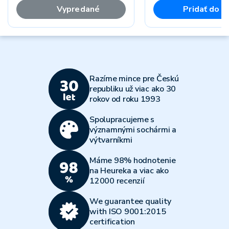
Vypredané
Pridať do k
Razíme mince pre Českú
republiku už viac ako 30
rokov od roku 1993
Spolupracujeme s
významnými sochármi a
výtvarníkmi
Máme 98% hodnotenie
na Heureka a viac ako
12000 recenzií
We guarantee quality
with ISO 9001:2015
certification