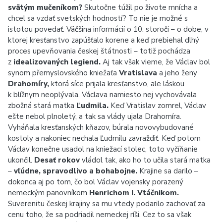
svätým mučeníkom?
Skutočne túžil po živote mnícha a
chcel sa vzdať svetských hodností? To nie je možné s
istotou povedať. Väčšina informácií o 10. storočí – o dobe, v
ktorej kresťanstvo zapúšťalo korene a
keď
prebiehal dlhý
proces upevňovania českej štátnosti – totiž pochádza
z
idealizovaných legiend.
Aj tak však vieme, že Václav bol
synom přemyslovského kniežaťa
Vratislava
a jeho ženy
Drahomíry,
ktorá síce prijala kresťanstvo, ale láskou
k blížnym neoplývala. Václava namiesto nej vychovávala
zbožná stará matka
Ľudmila.
Keď Vratislav zomrel, Václav
ešte nebol plnoletý, a tak sa vlády ujala Drahomíra.
Vyháňala kresťanských kňazov, búrala novovybudované
kostoly a nakoniec nechala Ľudmilu zavraždiť. Keď potom
Václav konečne usadol na kniežací stolec, toto vyčíňanie
ukončil.
Desať rokov
vládol tak, ako ho to učila stará matka
–
vľúdne, spravodlivo a bohabojne.
Krajine sa darilo –
dokonca aj po tom, čo bol Václav vojensky porazený
nemeckým panovníkom
Henrichom I. Vtáčnikom.
Suverenitu českej krajiny sa mu vtedy podarilo zachovať za
cenu toho, že sa podriadil nemeckej ríši. Cez to sa však