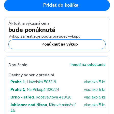
Pridať do košíka
Aktuálna výkupná cena
bude ponúknutá
Výkup sa realizuje podľa
pravidel výkupu
Ponúknuť na výkup
Doručenie
ihneď na odoslanie
Osobný odber v predajni
Praha 1
, Havelská 503/19
viac ako 5 ks
Praha 1
, Na Příkopě 820/24
viac ako 5 ks
Brno - střed
, Roosveltova 419/20
viac ako 5 ks
Jablonec nad Nisou
, Mírové náměstí
viac ako 5 ks
15