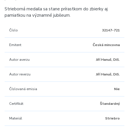
Strieborná medaila sa stane prírastkom do zbierky aj
pamiatkou na významné jubileum.
Číslo
32147-721
Emitent
Česká mincovna
Autor averzu
Jiří Hanuš, DiS.
Autor reverzu
Jiří Hanuš, DiS.
Číslovaná emisia
Nie
Certifikát
Štandardný
Materiál
Striebro