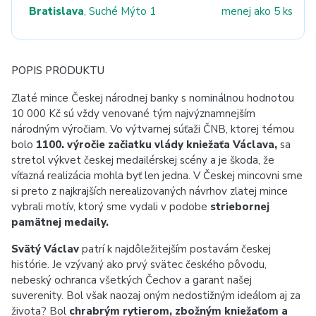
Bratislava
, Suché Mýto 1
menej ako 5 ks
POPIS PRODUKTU
Zlaté mince Českej národnej banky s nominálnou hodnotou
10 000 Kč sú vždy venované tým najvýznamnejším
národným výročiam. Vo výtvarnej súťaži ČNB, ktorej témou
bolo
1100. výročie začiatku vlády kniežaťa Václava,
sa
stretol výkvet českej medailérskej scény a je škoda, že
víťazná realizácia mohla byť len jedna. V Českej mincovni sme
si preto z najkrajších nerealizovaných návrhov zlatej mince
vybrali motív, ktorý sme vydali v podobe
striebornej
pamätnej medaily.
Svätý Václav
patrí k najdôležitejším postavám českej
histórie. Je vzývaný ako prvý svätec českého pôvodu,
nebeský ochranca všetkých Čechov a garant našej
suverenity. Bol však naozaj oným nedostižným ideálom aj za
života? Bol
chrabrým rytierom, zbožným kniežaťom a