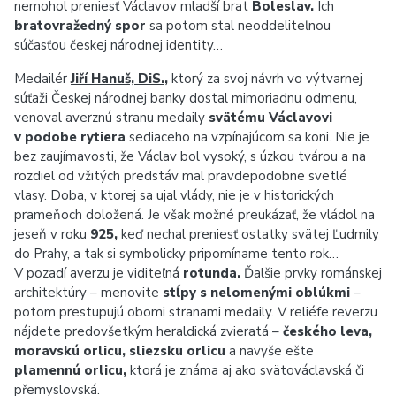
nemohol preniesť Václavov mladší brat
Boleslav.
Ich
bratovražedný spor
sa potom stal neoddeliteľnou
súčasťou českej národnej identity…
Medailér
Jiří Hanuš, DiS.
,
ktorý za svoj návrh vo výtvarnej
súťaži Českej národnej banky dostal mimoriadnu odmenu,
venoval averznú stranu medaily
svätému Václavovi
v podobe rytiera
sediaceho na vzpínajúcom sa koni. Nie je
bez zaujímavosti, že Václav bol vysoký, s úzkou tvárou a na
rozdiel od vžitých predstáv mal pravdepodobne svetlé
vlasy. Doba, v ktorej sa ujal vlády, nie je v historických
prameňoch doložená. Je však možné preukázať, že vládol na
jeseň v roku
925,
keď nechal preniesť ostatky svätej Ľudmily
do Prahy, a tak si symbolicky pripomíname tento rok…
V pozadí averzu je viditeľná
rotunda.
Ďalšie prvky románskej
architektúry – menovite
stĺpy s nelomenými oblúkmi
–
potom prestupujú obomi stranami medaily. V reliéfe reverzu
nájdete predovšetkým heraldická zvieratá –
českého leva,
moravskú orlicu, sliezsku orlicu
a navyše ešte
plamennú orlicu,
ktorá je známa aj ako svätováclavská či
přemyslovská.