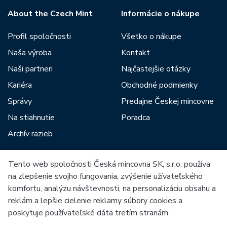
About the Czech Mint
Informácie o nákupe
Profil spoločnosti
Všetko o nákupe
Naša výroba
Kontakt
Naši partneri
Najčastejšie otázky
Kariéra
Obchodné podmienky
Správy
Predajne Českej mincovne
Na stiahnutie
Poradca
Archív razieb
Tento web spoločnosti Česká mincovna SK, s.r.o. používa
Medzi našich partnerov patria:
na zlepšenie svojho fungovania, zvýšenie užívateľského
komfortu, analýzu návštevnosti, na personalizáciu obsahu a
reklám a lepšie cielenie reklamy súbory cookies a
poskytuje používateľské dáta tretím stranám.