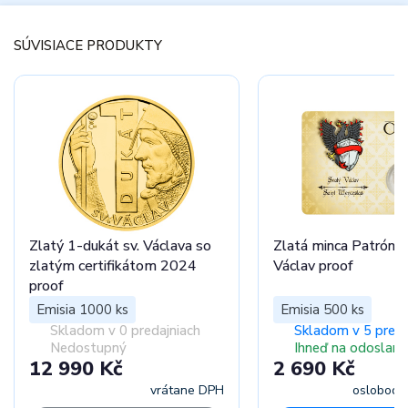
SÚVISIACE PRODUKTY
Zlatý 1-dukát sv. Václava so
Zlatá minca Patróni 
zlatým certifikátom 2024
Václav proof
proof
Emisia 1000 ks
Emisia 500 ks
Skladom v 0 predajniach
Skladom v 5 preda
Nedostupný
Ihneď na odoslani
12 990 Kč
2 690 Kč
vrátane DPH
oslobode