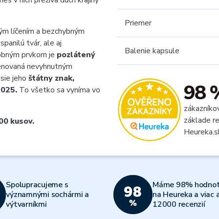
es v nich prežíva duch krajiny
Priemer
ým líčením a bezchybným
spanilú tvár, ale aj
Balenie kapsule
zdobným prvkom je
pozlátený
venovaná nevyhnutným
sie jeho
štátny znak,
98 
025.
To všetko sa vyníma vo
zákazníko
základe re
00 kusov.
Heureka.s
Spolupracujeme s
Máme 98% hodnot
významnými sochármi a
na Heureka a viac 
výtvarníkmi
12000 recenzií