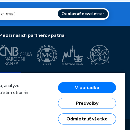
Odoberať newsletter
Medzi našich partnerov patria:
Európska únia
Európsky fond pre regionálny rozvoj
OP Podnikanie a inovácie pre konkurencieschopnosť
u, analýzu
V poriadku
Európska únia
tretím stranám.
Európsky fond pre regionálny rozvoj
Investície do vašej budúcnosti
Predvoľby
Odmietnuť všetko
6