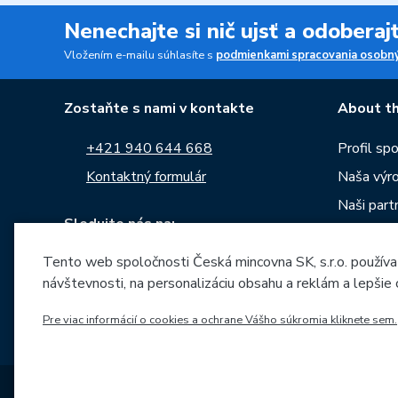
Nenechajte si nič ujsť a odobera
Vložením e-mailu súhlasíte s
podmienkami spracovania osobný
Zostaňte s nami v kontakte
About th
+421 940 644 668
Profil sp
Kontaktný formulár
Naša výr
Naši partn
Sledujte nás na:
Kariéra
Tento web spoločnosti Česká mincovna SK, s.r.o. používa
Správy
návštevnosti, na personalizáciu obsahu a reklám a lepšie
Na stiahn
Archív raz
Pre viac informácií o cookies a ochrane Vášho súkromia kliknete sem.