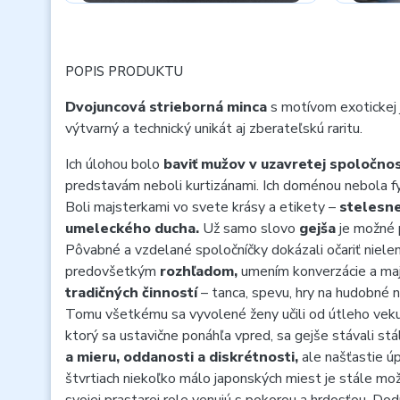
POPIS PRODUKTU
Dvojuncová strieborná minca
s motívom exotickej 
výtvarný a technický unikát aj zberateľskú raritu.
Ich úlohou bolo
baviť mužov v uzavretej spoločnos
predstavám neboli kurtizánami. Ich doménou nebola fy
Boli majsterkami vo svete krásy a etikety –
stelesne
umeleckého ducha.
Už samo slovo
gejša
je možné 
Pôvabné a vzdelané spoločníčky dokázali očariť niele
predovšetkým
rozhľadom,
umením konverzácie a ma
tradičných činností
– tanca, spevu, hry na hudobné n
Tomu všetkému sa vyvolené ženy učili od útleho veku 
ktorý sa ustavične ponáhľa vpred, sa gejše stávali st
a mieru, oddanosti a diskrétnosti,
ale našťastie úp
štvrtiach niekoľko málo japonských miest je stále mož