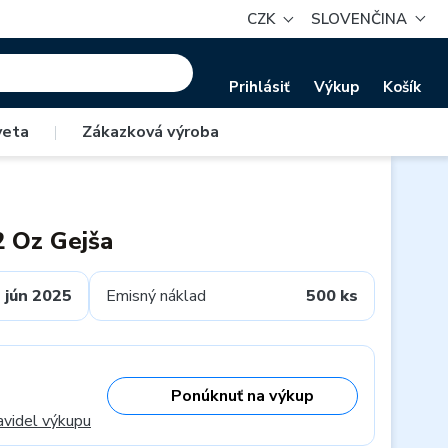
CZK
SLOVENČINA
Prihlásiť
Výkup
Košík
veta
|
Zákazková výroba
2 Oz Gejša
jún 2025
Emisný náklad
500 ks
Ponúknuť na výkup
avidel výkupu