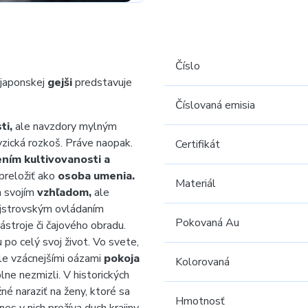
Číslo
japonskej
gejši
predstavuje
Číslovaná emisia
ti,
ale navzdory mylným
zická rozkoš. Práve naopak.
Certifikát
ním kultivovanosti a
preložiť ako
osoba umenia.
Materiál
n svojím
vzhľadom,
ale
jstrovským ovládaním
Pokovaná Au
ástroje či čajového obradu.
po celý svoj život. Vo svete,
ále vzácnejšími oázami
pokoja
Kolorovaná
lne nezmizli. V historických
né naraziť na ženy, ktoré sa
Hmotnosť