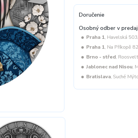
Doručenie
Next
Osobný odber v predaj
Praha 1
, Havelská 50
Praha 1
, Na Příkopě 8
Brno - střed
, Roosvel
Jablonec nad Nisou
, 
Bratislava
, Suché Mýt