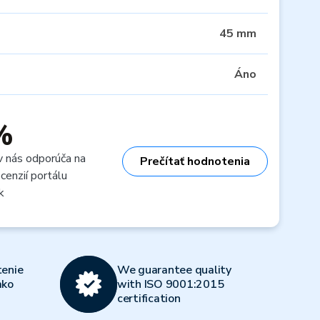
45 mm
Áno
%
v nás odporúča na
Prečítať hodnotenia
cenzií portálu
k
enie
We guarantee quality
ako
with ISO 9001:2015
certification