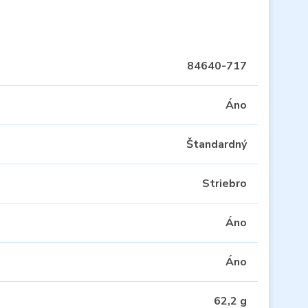
84640-717
Áno
Štandardný
Striebro
Áno
Áno
62,2 g