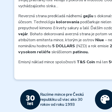
svojej prastarej role venujú s pokorou a hrdosťou. Dodn
vychádzajúceho slnka…
Reverzná strana predkladá nádhernú
gejšu
s dokonal
účesom. Technológia
kolorovania
podčiarkuje nielen 
prepychové kimono či kvety sakury a ľalií. Ďalším o
vejár
. Bohato dekorovaná averzná strana je potom 
atribútom emitenta mince, ktorým je ostrov
Niue
– ne
nominálnu hodnotu
5 DOLLARS
(NZD) a rok emisie
2
vysokom reliéfe
skrášlenom
patinou.
Emisný náklad mince spoločnosti
T&S Coin
má len
5
Razíme mince pre Českú
republiku už viac ako 30
rokov od roku 1993