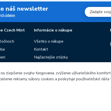
jte náš newsletter
ch údajov
e Czech Mint
Informácie o nákupe
oločnosti
Všetko o nákupe
oba
Kontakt
eri
Najčastejšie otázky
Obchodné podmienky
 na zlepšenie svojho fungovania, zvýšenie užívateľského komfort
Predajne Českej mincovne
 cielenie reklamy súbory cookies a poskytuje používateľské dáta 
utie
Poradca
ieb
Česká mincovna, a.s. & Česká mincovna SK, s.r.o. © 1993 - 202