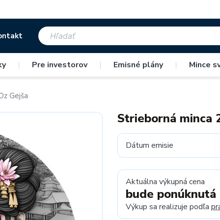
ontakt
ky
|
Pre investorov
|
Emisné plány
|
Mince s
Oz Gejša
Strieborná minca 
Dátum emisie
Aktuálna výkupná cena
bude ponúknutá
Výkup sa realizuje podľa
pr