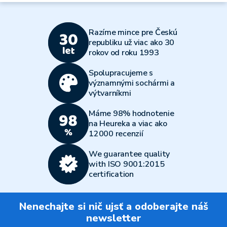
Razíme mince pre Českú
republiku už viac ako 30
rokov od roku 1993
Spolupracujeme s
významnými sochármi a
výtvarníkmi
Máme 98% hodnotenie
na Heureka a viac ako
12000 recenzií
We guarantee quality
with ISO 9001:2015
certification
Nenechajte si nič ujsť a odoberajte náš
newsletter