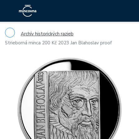
Archív historických razieb
Strieborná minca 200 Kč 2023 Jan Blahoslav proof
Previous
Ne