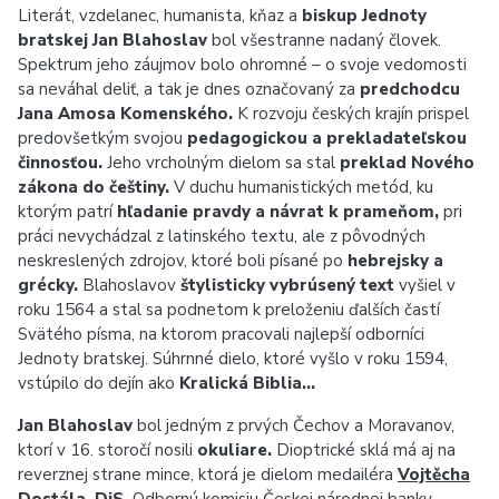
Literát, vzdelanec, humanista, kňaz a
biskup Jednoty
bratskej Jan Blahoslav
bol všestranne nadaný človek.
Spektrum jeho záujmov bolo ohromné – o svoje vedomosti
sa neváhal deliť, a tak je dnes označovaný za
predchodcu
Jana Amosa Komenského.
K rozvoju českých krajín prispel
predovšetkým svojou
pedagogickou a prekladateľskou
činnosťou.
Jeho vrcholným dielom sa stal
preklad Nového
zákona do češtiny.
V duchu humanistických metód, ku
ktorým patrí
hľadanie pravdy a návrat k prameňom,
pri
práci nevychádzal z latinského textu, ale z pôvodných
neskreslených zdrojov, ktoré boli písané po
hebrejsky a
grécky.
Blahoslavov
štylisticky vybrúsený text
vyšiel v
roku 1564 a stal sa podnetom k preloženiu ďalších častí
Svätého písma, na ktorom pracovali najlepší odborníci
Jednoty bratskej. Súhrnné dielo, ktoré vyšlo v roku 1594,
vstúpilo do dejín ako
Kralická Biblia…
Jan Blahoslav
bol jedným z prvých Čechov a Moravanov,
ktorí v 16. storočí nosili
okuliare.
Dioptrické sklá má aj na
reverznej strane mince, ktorá je dielom medailéra
Vojtěcha