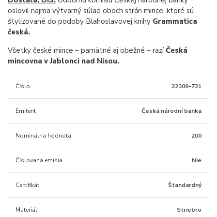
Dostála, DiS.
Odbornú komisiu Českej národnej banky
oslovil najmä výtvarný súlad oboch strán mince, ktoré sú
štylizované do podoby Blahoslavovej knihy
Grammatica
česká.
Všetky české mince – pamätné aj obežné – razí
Česká
mincovna v Jablonci nad Nisou.
Číslo
22309-721
Emitent
Česká národní banka
Nominálna hodnota
200
Číslovaná emisia
Nie
Certifikát
Štandardný
Materiál
Striebro