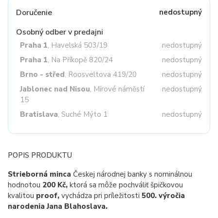
Doručenie
nedostupný
Osobný odber v predajni
Praha 1
, Havelská 503/19
nedostupný
Praha 1
, Na Příkopě 820/24
nedostupný
Brno - střed
, Roosveltova 419/20
nedostupný
Jablonec nad Nisou
, Mírové náměstí
nedostupný
15
Bratislava
, Suché Mýto 1
nedostupný
POPIS PRODUKTU
Strieborná minca
Českej národnej banky s nominálnou
hodnotou
200 Kč,
ktorá sa môže pochváliť špičkovou
kvalitou
proof,
vychádza pri príležitosti
500. výročia
narodenia Jana Blahoslava.