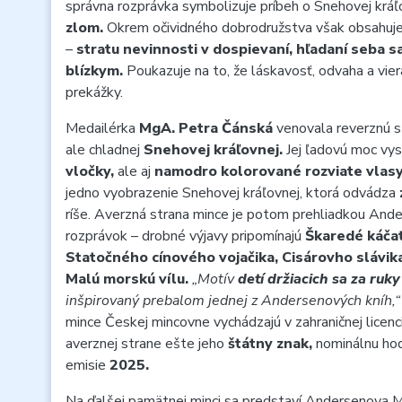
správna rozprávka symbolizuje príbeh o Snehovej kráľ
zlom.
Okrem očividného dobrodružstva však obsahuje 
–
stratu nevinnosti v dospievaní, hľadaní seba 
blízkym.
Poukazuje na to, že láskavosť, odvaha a vie
prekážky.
Medailérka
MgA. Petra Čánská
venovala reverznú s
ale chladnej
Snehovej kráľovnej.
Jej ľadovú moc vys
vločky,
ale aj
namodro kolorované rozviate vlasy
jedno vyobrazenie Snehovej kráľovnej, ktorá odvádza
ríše. Averzná strana mince je potom prehliadkou Ande
rozprávok – drobné výjavy pripomínajú
Škaredé káča
Statočného cínového vojačika, Cisárovho slávika
Malú morskú vílu.
„Motív
detí držiacich sa za ruky
inšpirovaný prebalom jednej z Andersenových kníh,“
mince Českej mincovne vychádzajú v zahraničnej licenc
averznej strane ešte jeho
štátny znak,
nominálnu ho
emisie
2025.
Na ďalšej pamätnej minci sa predstaví Andersenova M