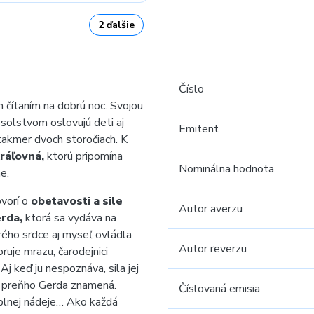
2 ďalšie
Číslo
n čítaním na dobrú noc. Svojou
olstvom oslovujú deti aj
Emitent
 takmer dvoch storočiach. K
ráľovná,
ktorú pripomína
Nominálna hodnota
e.
vorí o
obetavosti a sile
Autor averzu
rda,
ktorá sa vydáva na
ého srdce aj myseľ ovládla
Autor reverzu
uje mrazu, čarodejnici
Aj keď ju nespoznáva, sila jej
o preňho Gerda znamená.
Číslovaná emisia
i plnej nádeje… Ako každá