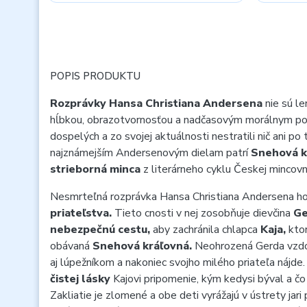
POPIS PRODUKTU
Rozprávky Hansa Christiana Andersena
nie sú le
hĺbkou, obrazotvornosťou a nadčasovým morálnym pos
dospelých a zo svojej aktuálnosti nestratili nič ani po
najznámejším Andersenovým dielam patrí
Snehová k
strieborná minca
z literárneho cyklu Českej mincovn
Nesmrteľná rozprávka Hansa Christiana Andersena ho
priateľstva.
Tieto cnosti v nej zosobňuje dievčina
Ge
nebezpečnú cestu,
aby zachránila chlapca
Kaja,
ktor
obávaná
Snehová kráľovná.
Neohrozená Gerda vzdor
aj lúpežníkom a nakoniec svojho milého priateľa nájde. 
čistej lásky
Kajovi pripomenie, kým kedysi býval a č
Zakliatie je zlomené a obe deti vyrážajú v ústrety jar