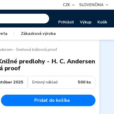
CZK
SLOVENČINA
Prihlásiť
Výkup
Košík
veta
|
Zákazková výroba
ndersen - Snehová kráľovná proof
Knižné predlohy - H. C. Andersen
á proof
któber 2025
Emisný náklad
500 ks
Pridať do košíka