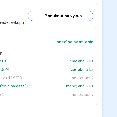
Ponúknuť na výkup
avidel výkupu
ihneď na odoslanie
ni
3/19
viac ako 5 ks
20/24
viac ako 5 ks
tova 419/20
nedostupný
Mírové náměstí 15
menej ako 5 ks
o 1
nedostupný