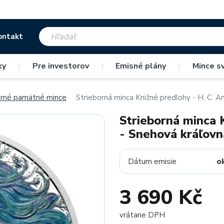
ontakt
ky
|
Pre investorov
|
Emisné plány
|
Mince s
orné pamätné mince
Strieborná minca Knižné predlohy - H. C. A
Strieborná minca 
- Snehová kráľovn
Dátum emisie
o
3 690 Kč
vrátane DPH