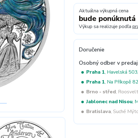
Aktuálna výkupná cena
bude ponúknutá
Next
Výkup sa realizuje podľa
pr
Doručenie
Osobný odber v predaj
Praha 1
, Havelská 50
Praha 1
, Na Příkopě 8
Brno - střed
, Roosvel
Jablonec nad Nisou
, 
Bratislava
, Suché Mýt