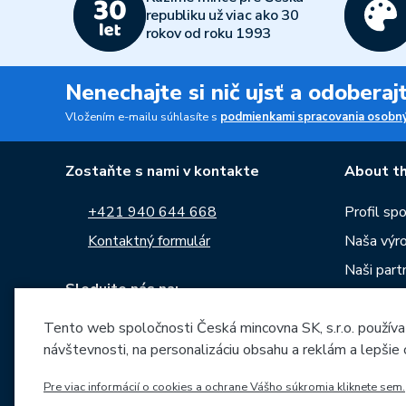
republiku už viac ako 30
rokov od roku 1993
Nenechajte si nič ujsť a odobera
Vložením e-mailu súhlasíte s
podmienkami spracovania osobný
Zostaňte s nami v kontakte
About th
+421 940 644 668
Profil sp
Kontaktný formulár
Naša výr
Naši partn
Sledujte nás na:
Kariéra
Tento web spoločnosti Česká mincovna SK, s.r.o. používa
Správy
návštevnosti, na personalizáciu obsahu a reklám a lepšie
Na stiahn
Archív raz
Pre viac informácií o cookies a ochrane Vášho súkromia kliknete sem.