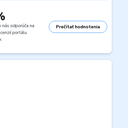
%
v nás odporúča na
Prečítať hodnotenia
cenzií portálu
k