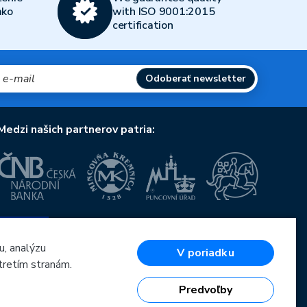
ako
with ISO 9001:2015
certification
Odoberať newsletter
Medzi našich partnerov patria:
Európska únia
Európsky fond pre regionálny rozvoj
OP Podnikanie a inovácie pre konkurencieschopnosť
u, analýzu
V poriadku
Európska únia
tretím stranám.
Európsky fond pre regionálny rozvoj
Investície do vašej budúcnosti
Predvoľby