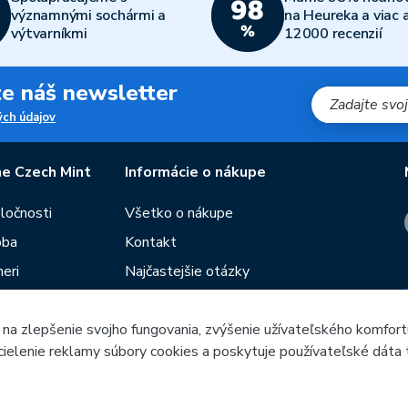
významnými sochármi a
na Heureka a viac 
výtvarníkmi
12000 recenzií
jte náš newsletter
ch údajov
e Czech Mint
Informácie o nákupe
oločnosti
Všetko o nákupe
oba
Kontakt
eri
Najčastejšie otázky
Obchodné podmienky
 na zlepšenie svojho fungovania, zvýšenie užívateľského komfort
Predajne Českej mincovne
 cielenie reklamy súbory cookies a poskytuje používateľské dáta 
utie
Poradca
ieb