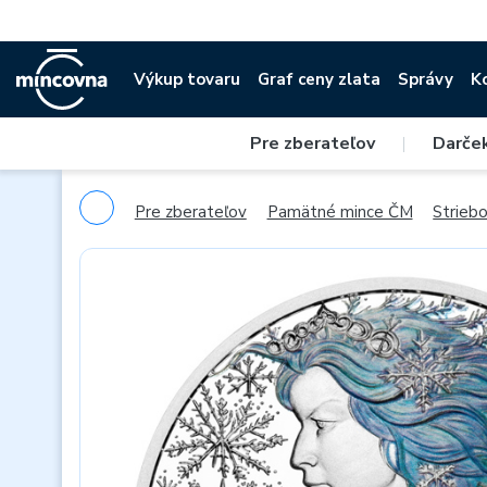
Výkup tovaru
Graf ceny zlata
Správy
K
Pre zberateľov
|
Darče
Pre zberateľov
Pamätné mince ČM
Strieb