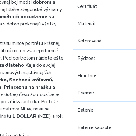
ovnej boj medzi
dobrom a
Certifikát
aj hlbšie alegorické významy
samého či odcudzenie sa
Materiál
ra v dobro prekonajú všetky
Kolorovaná
tranu mince
portrétu krásnej,
tihujú nielen všadeprítomné
.
Pod portrétom nájdete ešte
Rýdzosť
zakliateho Kaja
do svojej
rsenových najslávnejších
Hmotnosť
tko, Snehovú kráľovnú,
, Princeznú na hrášku a
Priemer
v dolnej časti kompozície je
prezrádza autorka. Pretože
ii ostrova
Niue,
nesú na
Balenie
dnotu
1 DOLLAR
(NZD) a rok
Balenie kapsule
alá morská víla.