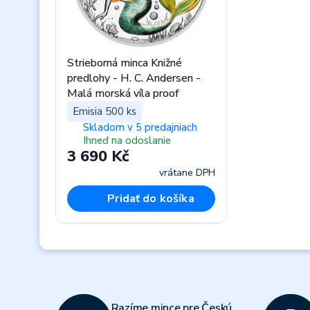
Strieborná minca Knižné
predlohy - H. C. Andersen -
Malá morská víla proof
Emisia 500 ks
Skladom v 5 predajniach
Ihneď na odoslanie
3 690 Kč
vrátane DPH
Pridať do košíka
Previous
Razíme mince pre Českú