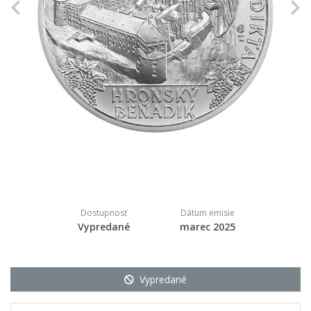
Previous
N
Dostupnosť
Dátum emisie
Vypredané
marec 2025
Vypredané