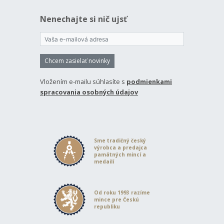
Nenechajte si nič ujsť
Chcem zasielať novinky
Vložením e-mailu súhlasíte s
podmienkami
spracovania osobných údajov
Sme tradičný český
výrobca a predajca
pamätných mincí a
medailí
Od roku 1993 razíme
mince pre Českú
republiku