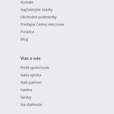
1075.
Averzná strana potom predkladá
interiér sakrálnej
Kontakt
stavby,
ktorému dominuje historický
krucifix.
Kompozíciu
Najčastejšie otázky
averzu dotvára nápis
SLOVENSKO,
štátny znak,
nominálna
Obchodné podmienky
hodnota
10 EURO
a rok emisie
2025.
To všetko je dielom
medailéra
Tomáša Lamača, DiS.
Predajne Českej mincovne
Poradca
Mincu vyrazila
Mincovňa Kremnica
a vydala
Národná banka
Slovenska.
Blog
Viac o nás
Profil spoločnosti
Naša výroba
Naši partneri
Kariéra
Správy
Na stiahnutie