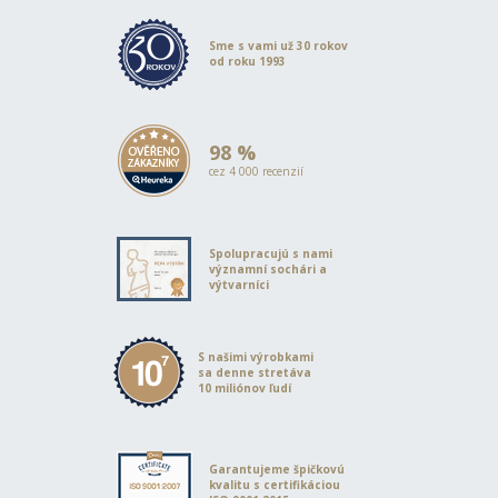
Sme s vami už 30 rokov
od roku 1993
98 %
cez 4 000 recenzií
Spolupracujú s nami
významní sochári a
výtvarníci
S našimi výrobkami
sa denne stretáva
10 miliónov ľudí
Garantujeme špičkovú
kvalitu s certifikáciou