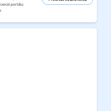
cenzií portálu
k