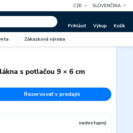
CZK
SLOVENČINA
Prihlásiť
Výkup
Košík
veta
|
Zákazková výroba
lákna s potlačou 9 × 6 cm
Rezervovať v predajni
nedostupný