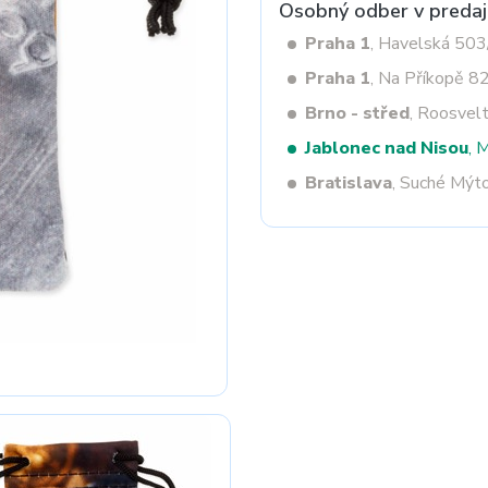
Osobný odber v predaj
Praha 1
, Havelská 50
Praha 1
, Na Příkopě 8
Next
Brno - střed
, Roosvel
Jablonec nad Nisou
, 
Bratislava
, Suché Mýt