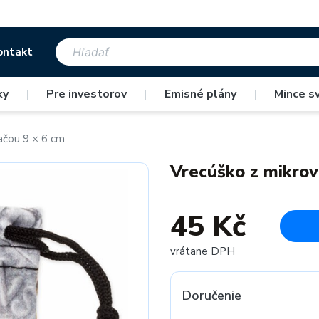
ontakt
ky
|
Pre investorov
|
Emisné plány
|
Mince s
ačou 9 × 6 cm
Vrecúško z mikrov
45 Kč
vrátane DPH
Doručenie