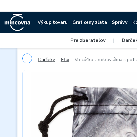
Výkup tovaru
Graf ceny zlata
Správy
K
Pre zberateľov
|
Darče
Darčeky
Etui
Vrecúško z mikrovlákna s potl