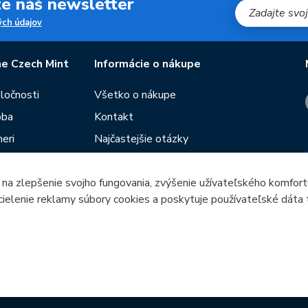
jte náš newsletter
ch údajov
e Czech Mint
Informácie o nákupe
oločnosti
Všetko o nákupe
oba
Kontakt
eri
Najčastejšie otázky
Obchodné podmienky
 na zlepšenie svojho fungovania, zvýšenie užívateľského komfort
Predajne Českej mincovne
 cielenie reklamy súbory cookies a poskytuje používateľské dáta 
utie
Poradca
ieb
Česká mincovna, a.s. & Česká mincovna SK, s.r.o. © 1993 - 202