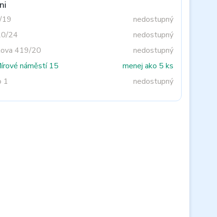
ni
3/19
nedostupný
20/24
nedostupný
tova 419/20
nedostupný
Mírové náměstí 15
menej ako 5 ks
o 1
nedostupný