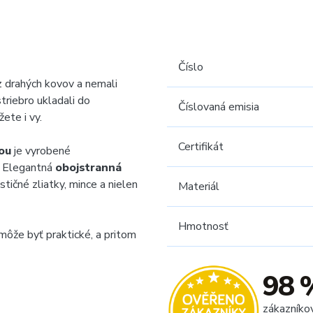
Číslo
z drahých kovov a nemali
striebro ukladali do
Číslovaná emisia
ete i vy.
Certifikát
ou
je vyrobené
. Elegantná
obojstranná
tičné zliatky, mince a nielen
Materiál
Hmotnosť
môže byť praktické, a pritom
98 
zákazníko