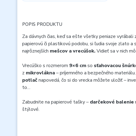
POPIS PRODUKTU
Za dávnych čias, keď sa ešte všetky peniaze vyrábali 
papierovú či plastikovú podobu, si ľudia svoje zlato a 
najrôznejších
mešcov a vrecúšok.
Vidieť sa v nich môž
Vrecúško s rozmerom
9×6 cm
so
sťahovacou šnúrk
z
mikrovlákna
– príjemného a bezpečného materiálu
potlač
napovedá, čo si do vrecka môžete uložiť – inves
to…
Zabudnite na papierové tašky –
darčekové balenie
štýlové.