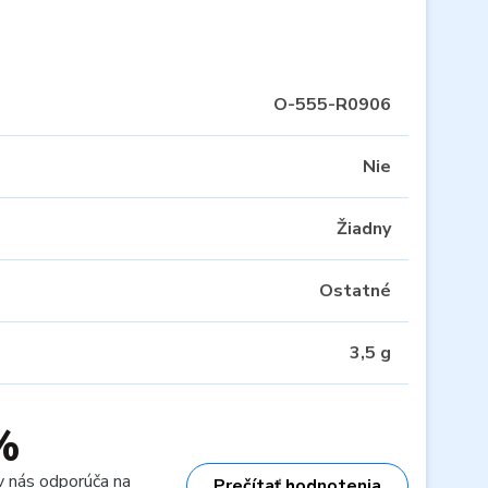
O-555-R0906
Nie
Žiadny
Ostatné
3,5 g
%
v nás odporúča na
Prečítať hodnotenia