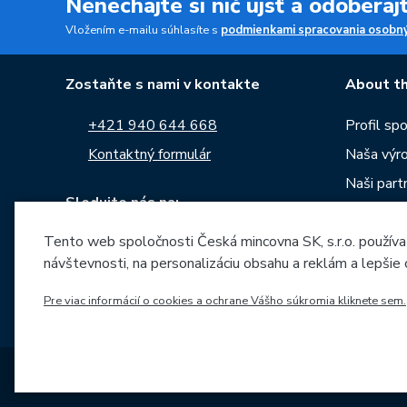
Nenechajte si nič ujsť a odobera
Vložením e-mailu súhlasíte s
podmienkami spracovania osobný
Zostaňte s nami v kontakte
About th
+421 940 644 668
Profil sp
Kontaktný formulár
Naša výr
Naši partn
Sledujte nás na:
Kariéra
Tento web spoločnosti Česká mincovna SK, s.r.o. používa
Správy
návštevnosti, na personalizáciu obsahu a reklám a lepšie
Na stiahn
Archív raz
Pre viac informácií o cookies a ochrane Vášho súkromia kliknete sem.