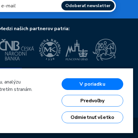
Odoberať newsletter
Medzi našich partnerov patria:
Európska únia
Európsky fond pre regionálny rozvoj
OP Podnikanie a inovácie pre konkurencieschopnosť
u, analýzu
V poriadku
Európska únia
tretím stranám.
Európsky fond pre regionálny rozvoj
Investície do vašej budúcnosti
Predvoľby
Odmietnuť všetko
6