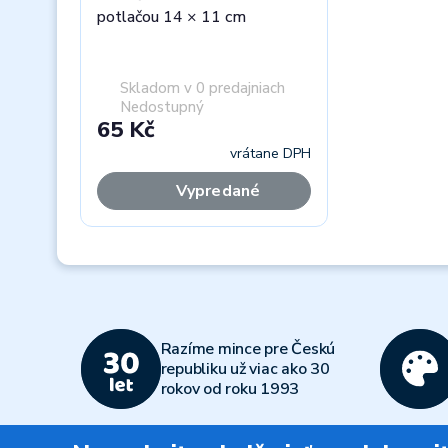
potlačou 14 × 11 cm
Skladom v 0 predajniach
Nedostupný
65 Kč
vrátane DPH
Vypredané
Previous
Razíme mince pre Českú
republiku už viac ako 30
rokov od roku 1993