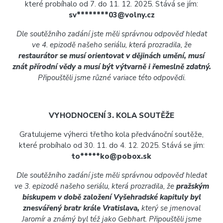
které probíhalo od 7. do 11. 12. 2025. Stává se jím:
sv********03@volny.cz
Dle soutěžního zadání jste měli správnou odpověď hledat
ve 4. epizodě našeho seriálu, která prozradila, že
restaurátor se musí orientovat v dějinách umění, musí
znát přírodní vědy a musí být výtvarně i řemeslně zdatný.
Připouštěli jsme různé variace této odpovědi.
VYHODNOCENÍ 3. KOLA SOUTĚŽE
Gratulujeme výherci třetího kola předvánoční soutěže,
které probíhalo od 30. 11. do 4. 12. 2025. Stává se jím:
to*****ko@pobox.sk
Dle soutěžního zadání jste měli správnou odpověď hledat
ve 3. epizodě našeho seriálu, která prozradila, že
pražským
biskupem v době založení Vyšehradské kapituly byl
znesvářený bratr krále Vratislava,
který se jmenoval
Jaromír a známý byl též jako Gebhart. Připouštěli jsme