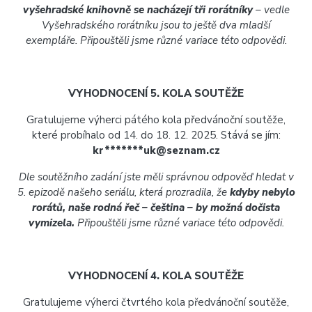
vyšehradské knihovně se nacházejí tři rorátníky
– vedle
Vyšehradského rorátníku jsou to ještě dva mladší
exempláře. Připouštěli jsme různé variace této odpovědi.
VYHODNOCENÍ 5. KOLA SOUTĚŽE
Gratulujeme výherci pátého kola předvánoční soutěže,
které probíhalo od 14. do 18. 12. 2025. Stává se jím:
kr*******uk@seznam.cz
Dle soutěžního zadání jste měli správnou odpověď hledat v
5. epizodě našeho seriálu, která prozradila, že
kdyby nebylo
rorátů, naše rodná řeč – čeština – by možná dočista
vymizela.
Připouštěli jsme různé variace této odpovědi.
VYHODNOCENÍ 4. KOLA SOUTĚŽE
Gratulujeme výherci čtvrtého kola předvánoční soutěže,