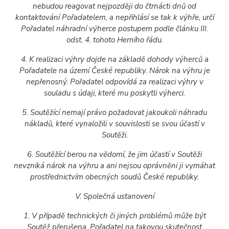
nebudou reagovat nejpozději do čtrnácti dnů od
kontaktování Pořadatelem, a nepřihlásí se tak k výhře, určí
Pořadatel náhradní výherce postupem podle článku III.
odst. 4. tohoto Herního řádu.
4. K realizaci výhry dojde na základě dohody výherců a
Pořadatele na území České republiky. Nárok na výhru je
nepřenosný. Pořadatel odpovídá za realizaci výhry v
souladu s údaji, které mu poskytli výherci.
5. Soutěžící nemají právo požadovat jakoukoli náhradu
nákladů, které vynaložili v souvislosti se svou účastí v
Soutěži.
6. Soutěžící berou na vědomí, že jim účastí v Soutěži
nevzniká nárok na výhru a ani nejsou oprávněni ji vymáhat
prostřednictvím obecných soudů České republiky.
V. Společná ustanovení
1. V případě technických či jiných problémů může být
Soutěž přerušena. Pořadatel na takovou skutečnost