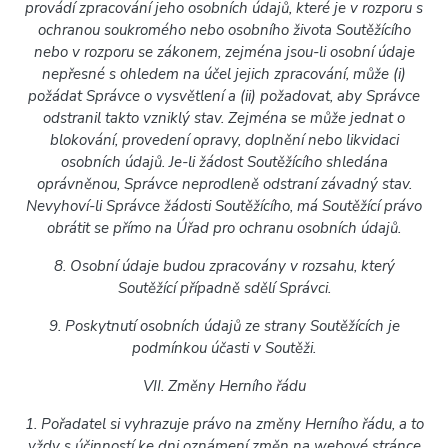
provádí zpracování jeho osobních údajů, které je v rozporu s
ochranou soukromého nebo osobního života Soutěžícího
nebo v rozporu se zákonem, zejména jsou-li osobní údaje
nepřesné s ohledem na účel jejich zpracování, může (i)
požádat Správce o vysvětlení a (ii) požadovat, aby Správce
odstranil takto vzniklý stav. Zejména se může jednat o
blokování, provedení opravy, doplnění nebo likvidaci
osobních údajů. Je-li žádost Soutěžícího shledána
oprávněnou, Správce neprodleně odstraní závadný stav.
Nevyhoví-li Správce žádosti Soutěžícího, má Soutěžící právo
obrátit se přímo na Úřad pro ochranu osobních údajů.
8. Osobní údaje budou zpracovány v rozsahu, který
Soutěžící případně sdělí Správci.
9. Poskytnutí osobních údajů ze strany Soutěžících je
podmínkou účasti v Soutěži.
VII. Změny Herního řádu
1. Pořadatel si vyhrazuje právo na změny Herního řádu, a to
vždy s účinností ke dni oznámení změn na webové stránce