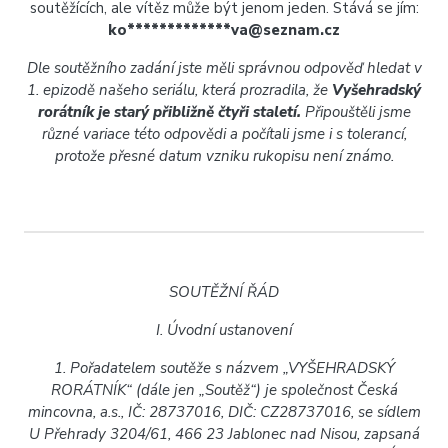
soutěžících, ale vítěz může být jenom jeden. Stává se jím:
ko*************va@seznam.cz
Dle soutěžního zadání jste měli správnou odpověď hledat v
1. epizodě našeho seriálu, která prozradila, že
Vyšehradský
rorátník je starý přibližně
čtyři staletí.
Připouštěli jsme
různé variace této odpovědi a počítali jsme i s tolerancí,
protože přesné datum vzniku rukopisu není známo.
SOUTĚŽNÍ ŘÁD
I. Úvodní ustanovení
1. Pořadatelem soutěže s názvem „VYŠEHRADSKÝ
RORÁTNÍK“ (dále jen „Soutěž“) je společnost Česká
mincovna, a.s., IČ: 28737016, DIČ: CZ28737016, se sídlem
U Přehrady 3204/61, 466 23 Jablonec nad Nisou, zapsaná