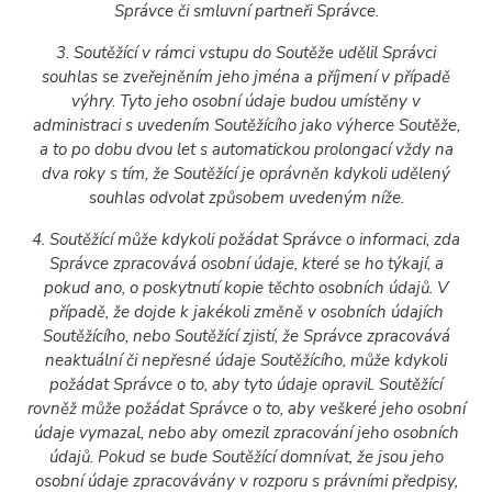
Správce či smluvní partneři Správce.
3. Soutěžící v rámci vstupu do Soutěže udělil Správci
souhlas se zveřejněním jeho jména a příjmení v případě
výhry. Tyto jeho osobní údaje budou umístěny v
administraci s uvedením Soutěžícího jako výherce Soutěže,
a to po dobu dvou let s automatickou prolongací vždy na
dva roky s tím, že Soutěžící je oprávněn kdykoli udělený
souhlas odvolat způsobem uvedeným níže.
4. Soutěžící může kdykoli požádat Správce o informaci, zda
Správce zpracovává osobní údaje, které se ho týkají, a
pokud ano, o poskytnutí kopie těchto osobních údajů. V
případě, že dojde k jakékoli změně v osobních údajích
Soutěžícího, nebo Soutěžící zjistí, že Správce zpracovává
neaktuální či nepřesné údaje Soutěžícího, může kdykoli
požádat Správce o to, aby tyto údaje opravil. Soutěžící
rovněž může požádat Správce o to, aby veškeré jeho osobní
údaje vymazal, nebo aby omezil zpracování jeho osobních
údajů. Pokud se bude Soutěžící domnívat, že jsou jeho
osobní údaje zpracovávány v rozporu s právními předpisy,