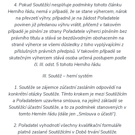
4. Pokud Soutěžící nesplňuje podmínky tohoto článku
Herního řádu, nemá v případě, že se stane výhercem, nárok
na převzetí výhry, případně je na žádost Pořadatele
povinen již předanou výhru vrátit, přičemž v takovém
případě je plnění ze strany Pořadatele výherci plněním bez
právního titulu a stává se bezdůvodným obohacením na
straně výherce se všemi důsledky z toho vyplývajícími z
příslušných právních předpisů. V takovém případě se
skutečným výhercem stává osoba určená postupem podle
čl. III. odst. 5 tohoto Herního řádu.
III. Soutěž – herní systém
1. Soutěže se zájemce zúčastní zasláním odpovědí na
konkrétní otázky Soutěže. Tímto krokem je mezi Soutěžícím
a Pořadatelem uzavřena smlouva, na jejímž základě se
Soutěžící účastní Soutěže, a to za podmínek stanovených v
tomto Herním řádu (dále jen „Smlouva o účasti“).
2. Pořadatel vyhodnotí všechny kvalifikační formuláře
platně zaslané Soutěžícími v Době trvání Soutěže.