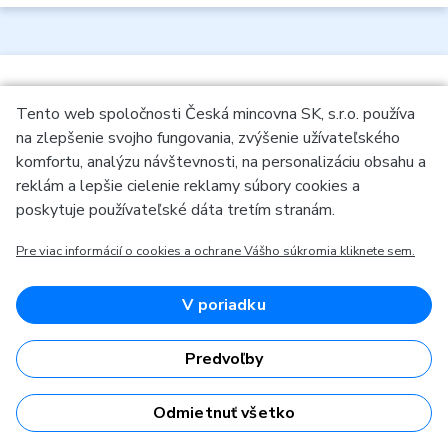
Tento web spoločnosti Česká mincovna SK, s.r.o. používa
S čím vám môžeme pomôcť?
na zlepšenie svojho fungovania, zvýšenie užívateľského
komfortu, analýzu návštevnosti, na personalizáciu obsahu a
reklám a lepšie cielenie reklamy súbory cookies a
poskytuje používateľské dáta tretím stranám.
Služba na vybavovanie dotazov nie je momentálne
Pre viac informácií o cookies a ochrane Vášho súkromia kliknete sem.
dostupná. Prosím, obnovte stránku neskôr.
Opýtať sa
V poriadku
Predvoľby
Odmietnuť všetko