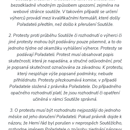
bezodkladně vhodným způsobem upozorní, zejména na
webové stránce soutěže. V takovém případě se určení
výherců provádí mezi kvalifikačními formuláři, které došly
Pořadateli předtím, než došlo k přerušení Soutěže.
2. Protesty proti průběhu Soutěže či rozhodnutí o výherci či
jiné protesty mohou být podávány pouze písemně, a to do
jednoho týdne od okamžiku vyhlášení výherce. Protesty se
podávají Pořadateli. Protest musí obsahovat popis
skutečnosti, která je napadána, a stručné odůvodnění, proč
je popsaná skutečnost označována za závadnou. K protestu,
který nesplňuje výše popsané podmínky, nebude
přihlédnuto. Protesty přezkoumává komise, v případě
Pořadatele složená z právníka Pořadatele. Do případného
opačného rozhodnutí platí, že jsou rozhodnutí či opatření
učiněná v rámci Soutěže správná.
3. O protestu musí být rozhodnuto nejpozději do jednoho
měsíce od jeho doručení Pořadateli. Pokud právník dojde k
názoru, že Herní řád byl porušen v neprospěch Soutěžícího,
rozhodne jménem Pořadatele o způsobu zjednání nápravy