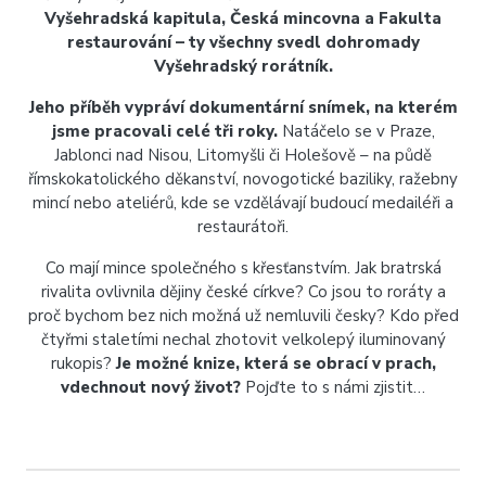
Vyšehradská kapitula, Česká mincovna a Fakulta
restaurování – ty všechny svedl dohromady
Vyšehradský rorátník.
Jeho příběh vypráví dokumentární snímek, na kterém
jsme pracovali celé tři roky.
Natáčelo se v Praze,
Jablonci nad Nisou, Litomyšli či Holešově – na půdě
římskokatolického děkanství, novogotické baziliky, ražebny
mincí nebo ateliérů, kde se vzdělávají budoucí medailéři a
restaurátoři.
Co mají mince společného s křesťanstvím. Jak bratrská
rivalita ovlivnila dějiny české církve? Co jsou to roráty a
proč bychom bez nich možná už nemluvili česky? Kdo před
čtyřmi staletími nechal zhotovit velkolepý iluminovaný
rukopis?
Je možné knize, která se obrací v prach,
vdechnout nový život?
Pojďte to s námi zjistit…