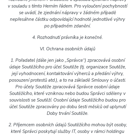
v souladu s tímto Herním řádem. Pro vyloučení pochybností
se uvádí, že zjednání nápravy v žádném případě
nepřesáhne částku odpovídající hodnotě jednotlivé výhry
po případném zdanění.
4. Rozhodnutí právníka je konečné.
VI. Ochrana osobních údajů
1. Pořadatel (dále jen jako „Správce“) zpracovává osobní
údaje Soutěžícího pro účel Soutěže (tj. organizace Soutěže,
její vyhodnocení, kontaktování výherců a předání výhry,
posouzení protestů atd.), a to na základě Smlouvy o účasti.
Pro účely Soutěže zpracovává Správce osobní údaje
Soutěžícího, které vzniknou nebo budou Správci sděleny v
souvislosti se Soutěží. Osobní údaje Soutěžícího budou pro
účel Soutěže zpracovány po dobu šesti měsíců od uplynutí
Doby trvání Soutěže.
2. Příjemcem osobních údajů Soutěžícího mohou být osoby,
které Správci poskytují služby IT, osoby v rámci holdingu