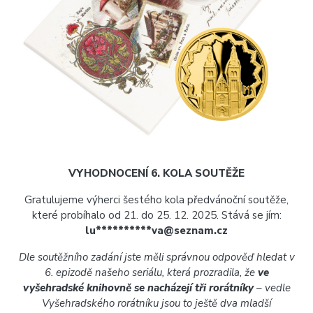
VYHODNOCENÍ 6. KOLA SOUTĚŽE
Gratulujeme výherci šestého kola předvánoční soutěže,
které probíhalo od 21. do 25. 12. 2025. Stává se jím:
lu**********va@seznam.cz
Dle soutěžního zadání jste měli správnou odpověď hledat v
6. epizodě našeho seriálu, která prozradila, že
ve
vyšehradské knihovně se nacházejí tři rorátníky
– vedle
Vyšehradského rorátníku jsou to ještě dva mladší