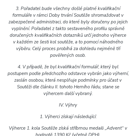
3. Pořadatel bude všechny došlé platné kvalifikační
formuláře v rámci Doby trvání Soutěže shromažďovat v
zabezpečené administraci, do které byly doručeny po jejich
vyplnění. Pořadatel z takto sestaveného profilu správně
doručených kvalifikačních dotazníků určí jednoho výherce
v každém ze šesti kol soutěže, a to pomocí náhodného
výběru. Celý proces probíhá za dohledu nejméně tří
pověřených osob.
4. V případě, že byl kvalifikační formulář, který byl
postupem podle předchozího odstavce vybrán jako výherní,
zaslán osobou, která nesplňuje podmínky pro účast v
Soutěži dle článku II. tohoto Herního řádu, stane se
výhercem další vybraný.
IV. Výhry
1. Výherci získají následující:
Výherce 1. kola Soutěže získá stříbrnou medaili „Advent“ v
hodnotě 1390 Kč (včetně DPH).