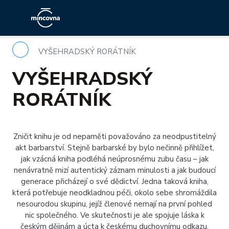
VYŠEHRADSKÝ RORÁTNÍK
VYŠEHRADSKÝ
RORÁTNÍK
Zničit knihu je od nepaměti považováno za neodpustitelný
akt barbarství. Stejně barbarské by bylo nečinně přihlížet,
jak vzácná kniha podléhá neúprosnému zubu času – jak
nenávratně mizí autentický záznam minulosti a jak budoucí
generace přicházejí o své dědictví. Jedna taková kniha,
která potřebuje neodkladnou péči, okolo sebe shromáždila
nesourodou skupinu, jejíž členové nemají na první pohled
nic společného. Ve skutečnosti je ale spojuje láska k
českým dějinám a úcta k českému duchovnímu odkazu.