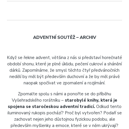
ADVENTNÍ SOUTĚŽ – ARCHIV
Když se řekne advent, většina z nás si představí horečnaté
období shonu, které je plné úklidu, pečení cukroví a shánění
dárků. Zapomínáme, že smysl těchto čtyř předvánočních
nedělí by měl být především duchovní a že by měl právě
naopak spočívat ve zpomalení a rozjímání.
Zpomalte spolu s námi a ponořte se do příběhu
Vyšehradského rorátníku –
starobylé knihy, která je
spojena se staročeskou adventní tradicí.
Odkud tento
iluminovaný rukopis pochází? Proč byl vytvořen? Podaří se
zachovat nejen jeho důstojnou fyzickou podobu, ale
především myšlenky a emoce, které se v něm ukrývají?