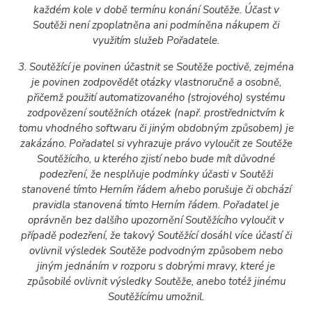
každém kole v době termínu konání Soutěže. Účast v
Soutěži není zpoplatněna ani podmíněna nákupem či
využitím služeb Pořadatele.
3. Soutěžící je povinen účastnit se Soutěže poctivě, zejména
je povinen zodpovědět otázky vlastnoručně a osobně,
přičemž použití automatizovaného (strojového) systému
zodpovězení soutěžních otázek (např. prostřednictvím k
tomu vhodného softwaru či jiným obdobným způsobem) je
zakázáno. Pořadatel si vyhrazuje právo vyloučit ze Soutěže
Soutěžícího, u kterého zjistí nebo bude mít důvodné
podezření, že nesplňuje podmínky účasti v Soutěži
stanovené tímto Herním řádem a/nebo porušuje či obchází
pravidla stanovená tímto Herním řádem. Pořadatel je
oprávněn bez dalšího upozornění Soutěžícího vyloučit v
případě podezření, že takový Soutěžící dosáhl více účastí či
ovlivnil výsledek Soutěže podvodným způsobem nebo
jiným jednáním v rozporu s dobrými mravy, které je
způsobilé ovlivnit výsledky Soutěže, anebo totéž jinému
Soutěžícímu umožnil.