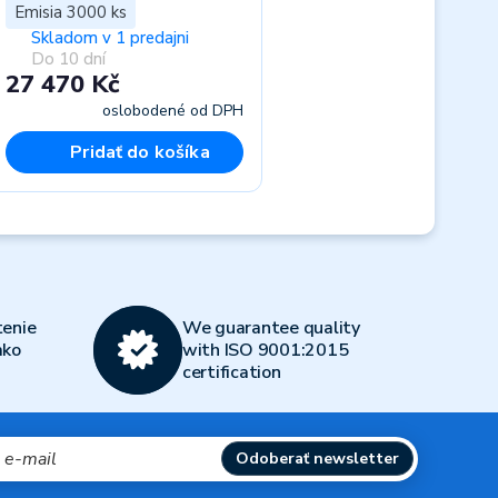
Emisia 3000 ks
Skladom v 1 predajni
Do 10 dní
27 470 Kč
oslobodené od DPH
Pridať do košíka
Next
enie
We guarantee quality
ako
with ISO 9001:2015
certification
Odoberať newsletter