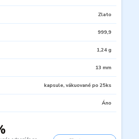
Zlato
999,9
1,24 g
13 mm
kapsule, vákuované po 25ks
Áno
%