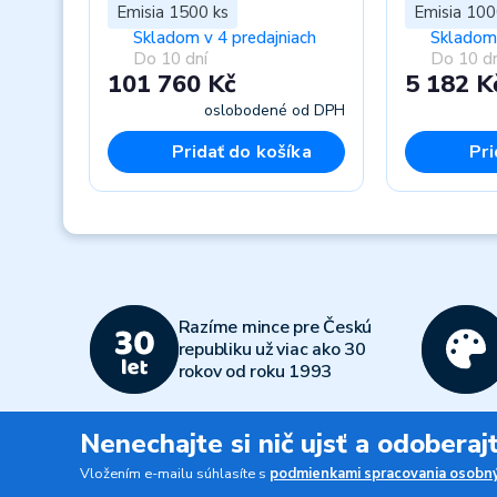
Emisia 1500 ks
Emisia 100
Skladom v 4 predajniach
Skladom 
Do 10 dní
Do 10 dn
101 760 Kč
5 182 K
oslobodené od DPH
Pridať do košíka
Pri
Previous
Razíme mince pre Českú
republiku už viac ako 30
rokov od roku 1993
Nenechajte si nič ujsť a odobera
Vložením e-mailu súhlasíte s
podmienkami spracovania osobný