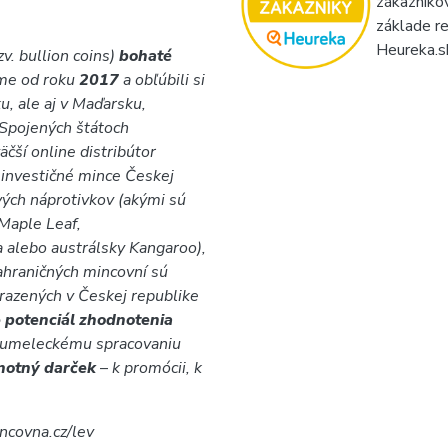
zákazníko
základe re
Heureka.s
v. bullion coins)
bohaté
íme od roku
2017
a obľúbili si
u, ale aj v Maďarsku,
 Spojených štátoch
äčší online distribútor
 investičné mince Českej
vých náprotivkov (akými sú
Maple Leaf,
a alebo austrálsky Kangaroo),
ahraničných mincovní sú
 razených v Českej republike
 potenciál zhodnotenia
 umeleckému spracovaniu
dnotný darček
–
k promócii, k
ncovna.cz/lev