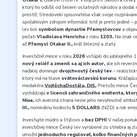
Otakar I.
cisárovi Otovi IV. v boji proti Sasom a český
ktorý ho odlíšil od šeliem ostatných národov a dodal
prestíž. Stredovekí spisovatelia však svoje rozprávanie 
spoľahlivým zdrojom informácií. Isté je preto jediné 
lev bol
symbolom dynastie Přemyslovcov
a objav
pečati
Vladislava Henricha
z roku
1203.
Na znak ce
až
Přemysl Otakar II.,
kráľ železný a zlatý.
Investičné mince v roku
2026
vstúpili do jubilejného 1
nový reliéf a zmenil sa aj ich autor,
ale ich reverzn
naďalej dominuje
dvojchvostý český lev
– realistic
ktorý má na hlave
svätováclavskú korunu
. Kráčajú
medailéra
VojtěchaDostála, DiS.
Pretože mince Če
vychádzajú
v licencii zahraničného emitenta, ktor
Niue,
ich averzná strana nesie jeho nevyhnutné atribú
III.,
nominálnu hodnotu
5 DOLLARS
(NZD) a rok emi
Investujte múdro a štýlovo a
bez DPH
!
V našej ponuke
investičnej mince Český lev vyrobené zo striebra aj z
umožní
jednoducho regulovať, koľko finančných p