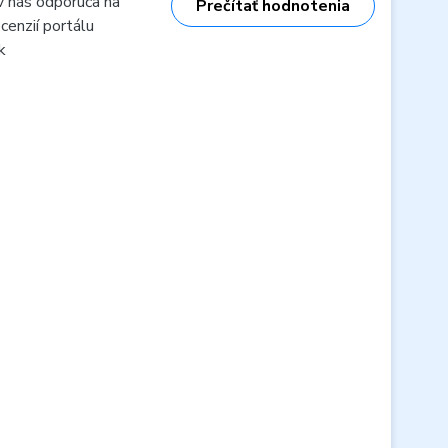
v nás odporúča na
Prečítať hodnotenia
cenzií portálu
k