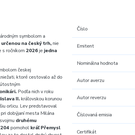
Číslo
 národným symbolom a
 určenou na český trh,
nie
Emitent
e s ročníkom
2026
je
jedna
Nominálna hodnota
ymbolom českej
niežati, ktoré cestovalo až do
Autor averzu
eľútostným
ronikári.
Podľa nich v roku
Autor reverzu
islava II.
kráľovskou korunou
iu orlicu. Lev predstavoval
l pri dobýjaní mesta Milána
Číslovaná emisia
k svojmu
druhému
1204
pomohol
kráľ Přemysl
Certifikát