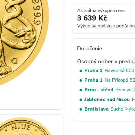
Aktuálna výkupná cena
3 639 Kč
Next
Výkup sa realizuje podľa
pr
Doručenie
Osobný odber v predaj
Praha 1
, Havelská 50
Praha 1
, Na Příkopě 8
Brno - střed
, Roosvel
Jablonec nad Nisou
, 
Bratislava
, Suché Mýt