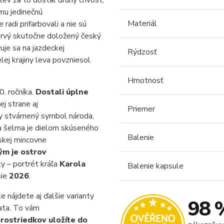
 lev za to dostal druhý chvost,
 mu jedinečnú
Materiál
radi prifarbovali a nie sú
– prvý skutočne doložený český
uje sa na jazdeckej
Rýdzosť
lej krajiny leva povzniesol
Hmotnosť
0. ročníka.
Dostali
úplne
ej strane aj
Priemer
ky stvárnený symbol národa,
ca šelma je dielom skúseného
Balenie
skej mincovne
ým je ostrov
ty – portrét kráľa
Karola
Balenie kapsule
sie
2026
.
 nájdete aj ďalšie varianty
98 
lata. To vám
rostriedkov uložíte do