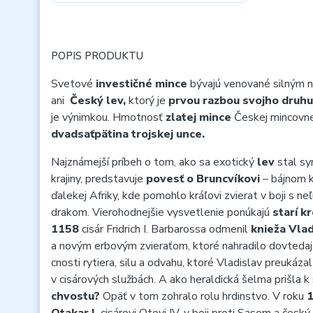
POPIS PRODUKTU
Svetové
investičné mince
bývajú venované silným
ani
Český lev,
ktorý je
prvou razbou svojho druhu
je výnimkou. Hmotnosť
zlatej mince
Českej mincovn
dvadsaťpätina trojskej unce.
Najznámejší príbeh o tom, ako sa exotický
lev
stal s
krajiny, predstavuje
povesť o Bruncvíkovi
– bájnom k
ďalekej Afriky, kde pomohlo kráľovi zvierat v boji s n
drakom. Vierohodnejšie vysvetlenie ponúkajú
starí k
1158
cisár Fridrich I. Barbarossa odmenil
knieža Vlad
a novým erbovým zvieraťom, ktoré nahradilo dovtedajš
cnosti rytiera, silu a odvahu, ktoré Vladislav preukáza
v cisárových službách. A ako heraldická šelma prišla 
chvostu?
Opäť v tom zohralo rolu hrdinstvo. V roku