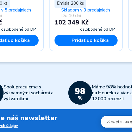
0 ks
Emisia 200 ks
v 5 predajniach
Skladom v 3 predajniach
í
Do 10 dní
č
102 349 Kč
oslobodené od DPH
oslobodené od DPH
dať do košíka
Pridať do košíka
Spolupracujeme s
Máme 98% hodnot
významnými sochármi a
na Heureka a viac 
výtvarníkmi
12000 recenzií
jte náš newsletter
ch údajov