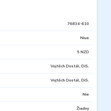
76834-610
Niue
5 NZD
Vojtěch Dostál, DiS.
Vojtěch Dostál, DiS.
Nie
Žiadny