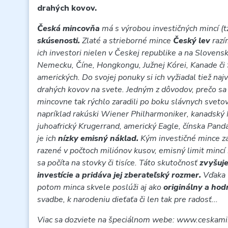
drahých kovov.
Česká mincovňa
má s výrobou investičných mincí (tz
skúsenosti.
Zlaté a strieborné mince
Český lev
raz
ich investori nielen v Českej republike a na Slovensk
Nemecku, Číne, Hongkongu, Južnej Kórei, Kanade či
amerických. Do svojej ponuky si ich vyžiadal tiež najv
drahých kovov na svete. Jedným z dôvodov, prečo sa
mincovne tak rýchlo zaradili po boku slávnych sveto
napríklad rakúski Wiener Philharmoniker, kanadský 
juhoafrický Krugerrand, americký Eagle, čínska Pand
je ich
nízky emisný náklad.
Kým investičné mince z
razené v počtoch miliónov kusov, emisný limit mincí
sa počíta na stovky či tisíce. Táto skutočnosť
zvyšuje
investície a pridáva jej zberateľský rozmer.
Vďaka
potom minca skvele poslúži aj ako
originálny a ho
svadbe, k narodeniu dieťaťa či len tak pre radosť...
Viac sa dozviete na špeciálnom webe: www.ceskami