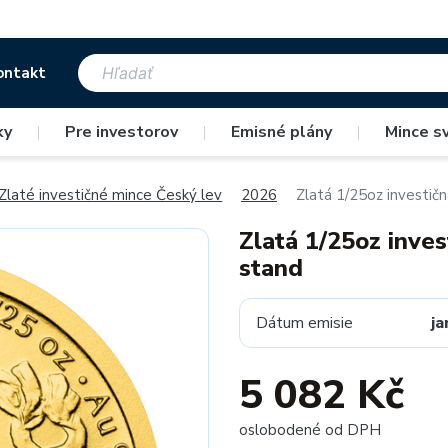
ontakt
ky
|
Pre investorov
|
Emisné plány
|
Mince s
Zlaté investičné mince Český lev
2026
Zlatá 1/25oz investič
Zlatá 1/25oz inve
stand
Dátum emisie
ja
5 082 Kč
oslobodené od DPH