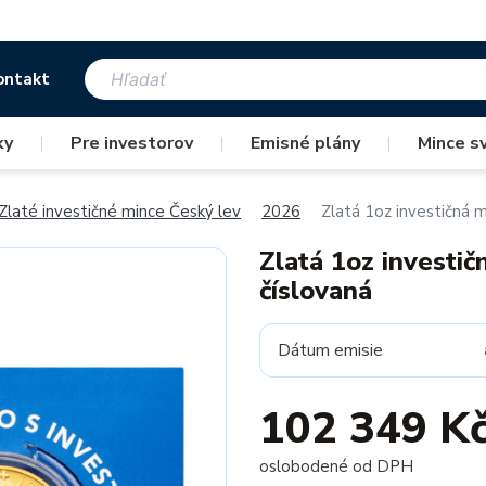
ontakt
ky
|
Pre investorov
|
Emisné plány
|
Mince s
Zlaté investičné mince Český lev
2026
Zlatá 1oz investičná 
Zlatá 1oz investi
číslovaná
Dátum emisie
102 349 K
oslobodené od DPH