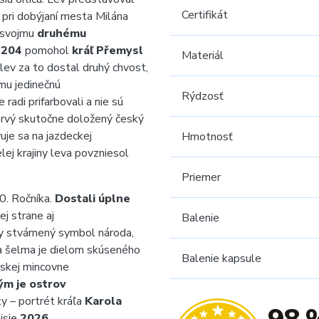
Certifikát
l pri dobýjaní mesta Milána
k svojmu
druhému
1204
pomohol
kráľ Přemysl
Materiál
 lev za to dostal druhý chvost,
 mu jedinečnú
Rýdzosť
radi prifarbovali a nie sú
– prvý skutočne doložený český
uje sa na jazdeckej
Hmotnosť
lej krajiny leva povzniesol
Priemer
0. Ročníka.
Dostali
úplne
ej strane aj
Balenie
cky stvárnený symbol národa,
ca šelma je dielom skúseného
Balenie kapsule
skej mincovne
ým je ostrov
ty – portrét kráľa
Karola
isie
2026
.