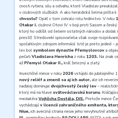
cnosti rytiera, silu a odvahu, ktoré Vladislav preukáza
v cisárových službách. A ako heraldická šelma prišla 
chvostu?
Opäť v tom zohralo rolu hrdinstvo. V roku
Otakar I.
cisárovi Otovi IV. v boji proti Sasom a český
ktorý ho odlíšil od šeliem ostatných národov a dodal
prestíž. Stredovekí spisovatelia však svoje rozprávanie 
spoľahlivým zdrojom informácií. Isté je preto jediné 
lev bol
symbolom dynastie Přemyslovcov
a objav
pečati
Vladislava Henricha
z roku
1203.
Na znak ce
až
Přemysl Otakar II.,
kráľ železný a zlatý.
Investičné mince v roku
2026
vstúpili do jubilejného 1
nový reliéf a zmenil sa aj ich autor,
ale ich reverzn
naďalej dominuje
dvojchvostý český lev
– realisti
ktorý má na hlave
svätováclavskú korunu
. Kráčajú
medailéra
Vojtěcha Dostála, DiS.
Pretože mince Če
vychádzajú
v licencii zahraničného emitenta, ktor
Niue,
ich averzná strana nesie jeho nevyhnutné atribú
III.,
nominálnu hodnotu
50 DOLLARS
(NZD) a rok em