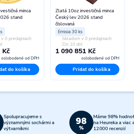
nvestičná minca
Zlatá 10oz investičná minca
2026 stand
Český lev 2026 stand
číslovaná
ks
Emisia 30 ks
v 0 predajniach
Skladom v 0 predajniach
í
Do 10 dní
 Kč
1 090 851 Kč
oslobodené od DPH
oslobodené od DPH
dať do košíka
Pridať do košíka
Spolupracujeme s
Máme 98% hodnot
významnými sochármi a
na Heureka a viac 
výtvarníkmi
12000 recenzií