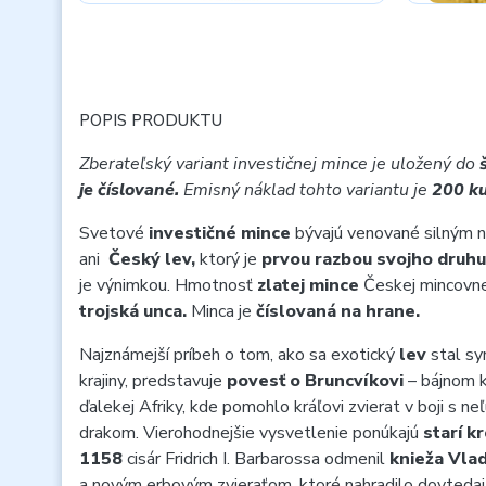
POPIS PRODUKTU
Zberateľský variant investičnej mince je uložený do
je číslované.
Emisný náklad tohto variantu je
200 ku
Svetové
investičné mince
bývajú venované silným
ani
Český lev,
ktorý je
prvou razbou svojho druhu
je výnimkou. Hmotnosť
zlatej mince
Českej mincovn
trojská unca.
Minca je
číslovaná na hrane.
Najznámejší príbeh o tom, ako sa exotický
lev
stal s
krajiny, predstavuje
povesť o Bruncvíkovi
– bájnom k
ďalekej Afriky, kde pomohlo kráľovi zvierat v boji s n
drakom. Vierohodnejšie vysvetlenie ponúkajú
starí k
1158
cisár Fridrich I. Barbarossa odmenil
knieža Vlad
a novým erbovým zvieraťom, ktoré nahradilo dovtedajš