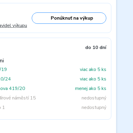
Ponúknuť na výkup
avidel výkupu
do 10 dní
ni
3/19
viac ako 5 ks
20/24
viac ako 5 ks
tova 419/20
menej ako 5 ks
Mírové náměstí 15
nedostupný
o 1
nedostupný