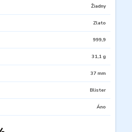
Žiadny
Zlato
999,9
31,1 g
37 mm
Blister
Áno