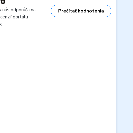
%
v nás odporúča na
Prečítať hodnotenia
cenzií portálu
k