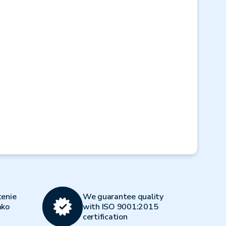
Next
enie
We guarantee quality
ako
with ISO 9001:2015
certification