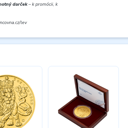
dnotný darček
–
k promócii, k
ncovna.cz/lev