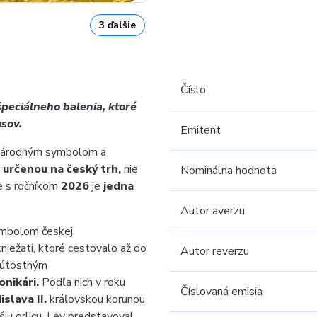
3 ďalšie
Číslo
špeciálneho balenia, ktoré
sov.
Emitent
 národným symbolom a
 určenou na český trh,
nie
Nominálna hodnota
e s ročníkom
2026
je
jedna
Autor averzu
ymbolom českej
niežati, ktoré cestovalo až do
Autor reverzu
eľútostným
ronikári.
Podľa nich v roku
Číslovaná emisia
islava II.
kráľovskou korunou
iu orlicu. Lev predstavoval