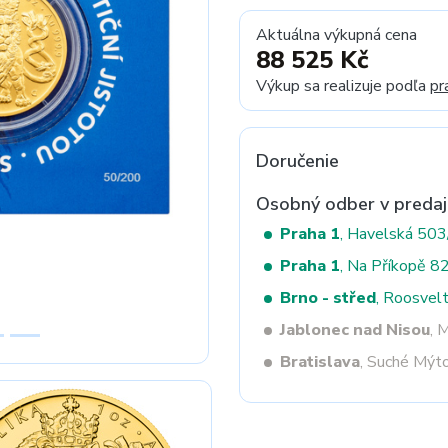
Aktuálna výkupná cena
88 525 Kč
Next
Výkup sa realizuje podľa
pr
Doručenie
Osobný odber v predaj
Praha 1
, Havelská 50
Praha 1
, Na Příkopě 8
Brno - střed
, Roosvel
Jablonec nad Nisou
, 
Bratislava
, Suché Mýt