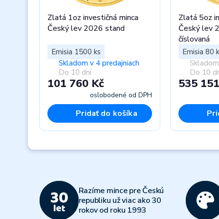
Zlatá 1oz investičná minca
Zlatá 5oz i
Český lev 2026 stand
Český lev 
číslovaná
Emisia 1500 ks
Emisia 80 
Skladom v 4 predajniach
Skladom 
Do 10 dní
Do 10 dn
101 760 Kč
535 151
oslobodené od DPH
Pridať do košíka
Pri
Previous
Razíme mince pre Českú
republiku už viac ako 30
rokov od roku 1993