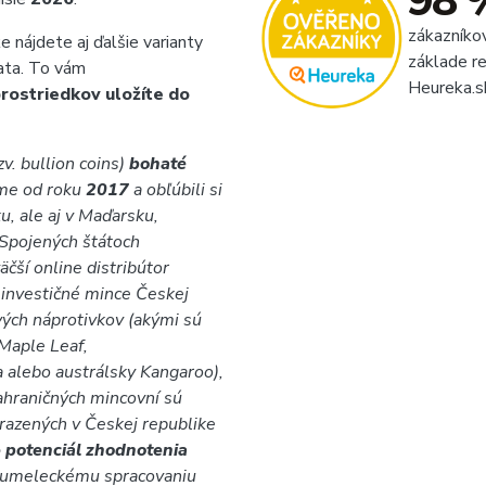
98 
zákazníko
e nájdete aj ďalšie varianty
základe re
lata. To vám
Heureka.s
rostriedkov uložíte do
v. bullion coins)
bohaté
íme od roku
2017
a obľúbili si
u, ale aj v Maďarsku,
 Spojených štátoch
äčší online distribútor
 investičné mince Českej
vých náprotivkov (akými sú
Maple Leaf,
a alebo austrálsky Kangaroo),
ahraničných mincovní sú
 razených v Českej republike
 potenciál zhodnotenia
 umeleckému spracovaniu