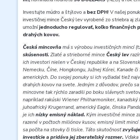
Investujte múdro a štýlovo a
bez DPH
! V našej ponuk
investičnej mince Český lev vyrobené zo striebra aj z
umožní
jednoducho regulovať, koľko finančných p
drahých kovov.
Česká mincovňa
má s výrobou investičných mincí (tz
skúsenosti.
Zlaté a strieborné mince
Český lev
raz
ich investori nielen v Českej republike a na Slovensk
Nemecku, Číne, Hongkongu, Južnej Kórei, Kanade či
amerických. Do svojej ponuky si ich vyžiadal tiež najv
drahých kovov na svete. Jedným z dôvodov, prečo sa
mincovne tak rýchlo zaradili po boku slávnych sveto
napríklad rakúski Wiener Philharmoniker, kanadský 
juhoafrický Krugerrand, americký Eagle, čínska Pand
je ich
nízky emisný náklad.
Kým investičné mince z
razené v počtoch miliónov kusov, emisný limit mincí
sa počíta na stovky či tisíce. Táto skutočnosť
zvyšuje
investície a pridáva jej zberateľský rozmer.
Vďaka