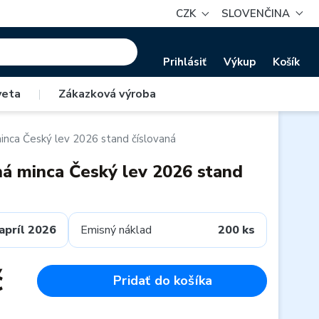
CZK
SLOVENČINA
Prihlásiť
Výkup
Košík
veta
|
Zákazková výroba
minca Český lev 2026 stand číslovaná
čná minca Český lev 2026 stand
apríl 2026
Emisný náklad
200 ks
č
Pridať do košíka