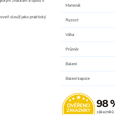
ogickým značkám a opisu v
Materiál
oveň slouží jako praktický
Ryzost
Váha
Průměr
Balení
Balení kapsle
98 
zákazníků