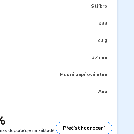
Stříbro
999
20 g
37 mm
Modrá papírová etue
Ano
%
Přečíst hodnocení
 nás doporučuje na základě