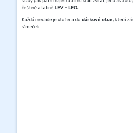
ražby pak patří majestátnímu králi zvířat, jeho astrol
češtině a latině
LEV – LEO.
Každá medaile je uložena do
dárkové etue,
která zár
rámeček.