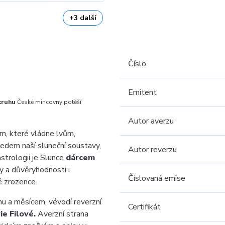
+3 další
Číslo
Emitent
kruhu
České mincovny potěší
Autor averzu
, které vládne lvům,
ředem naší sluneční soustavy,
Autor reverzu
strologii je Slunce
dárcem
y a důvěryhodnosti i
Číslovaná emise
é zrozence.
u a měsícem, vévodí reverzní
Certifikát
ie Filové.
Averzní strana