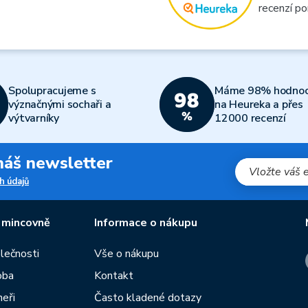
recenzí po
Spolupracujeme s
Máme 98% hodnoc
význačnými sochaři a
na Heureka a přes
výtvarníky
12000 recenzí
 náš newsletter
h údajů
 mincovně
Informace o nákupu
olečnosti
Vše o nákupu
oba
Kontakt
neři
Často kladené dotazy