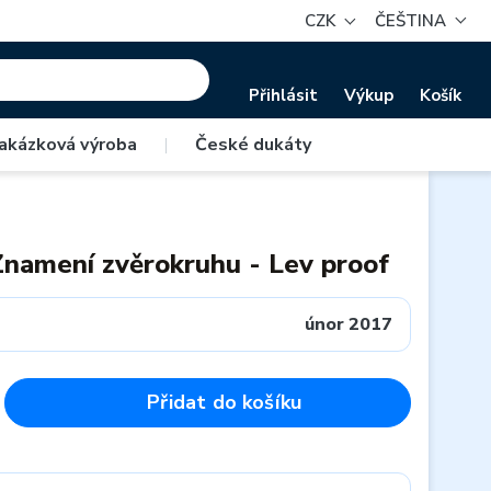
CZK
ČEŠTINA
Přihlásit
Výkup
Košík
akázková výroba
|
České dukáty
Znamení zvěrokruhu - Lev proof
únor 2017
Přidat do košíku