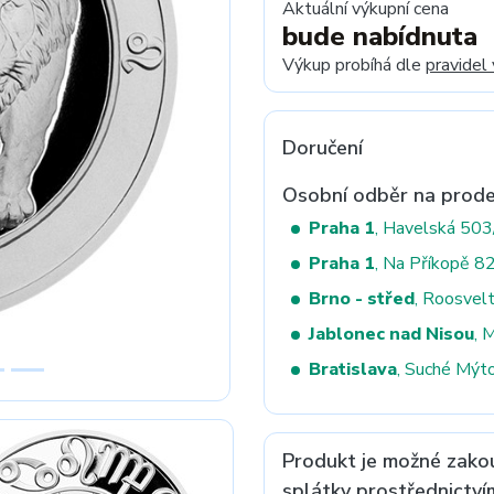
Aktuální výkupní cena
bude nabídnuta
Výkup probíhá dle
pravidel
Next
Doručení
Osobní odběr na prode
Praha 1
, Havelská 50
Praha 1
, Na Příkopě 8
Brno - střed
, Roosvel
Jablonec nad Nisou
, 
Bratislava
, Suché Mýt
Produkt je možné zako
splátky prostřednictví