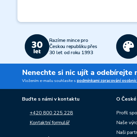
Razíme mince pro
Českou republiku přes
30 let od roku 1993
Nenechte si nic ujít a odebírejte
Vložením e-mailu souhlasíte s
podmínkami zpracování osobníc
Buďte s námi v kontaktu
O České
+420 800 225 228
Profil sp
Kontaktní formulář
Naše výr
Naši part