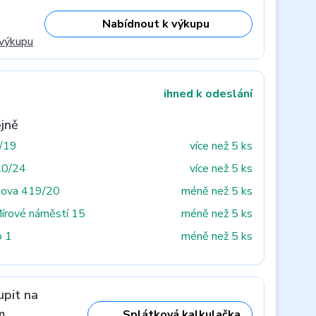
Nabídnout k výkupu
 výkupu
ihned k odeslání
jně
3/19
více než 5 ks
20/24
více než 5 ks
tova 419/20
méně než 5 ks
Mírové náměstí 15
méně než 5 ks
o 1
méně než 5 ks
upit na
m
Splátková kalkulačka