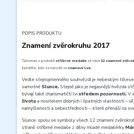
POPIS PRODUKTU
Znamení zvěrokruhu 2017
Talisman v podobě
stříbrné medaile
ze série
12 znamení zvěro
každého, kdo se narodil ve
znamení Lva.
Vedle stejnojmenného souhvězdí je nebeským tělesem
samotné
Slunce.
Stejně jako je nejjasnější hvězda st
bývají také charismatičtí lvi
středem pozornosti.
V a
života
a nositelem dobrých i špatných vlastností – síl
namyšlenosti a sebestřednosti –, které přenáší na sv
Slunce, spolu se symboly všech 12 znamení zvěrokruh
straně stříbrné medaile z dílny mladé medailérky
Már