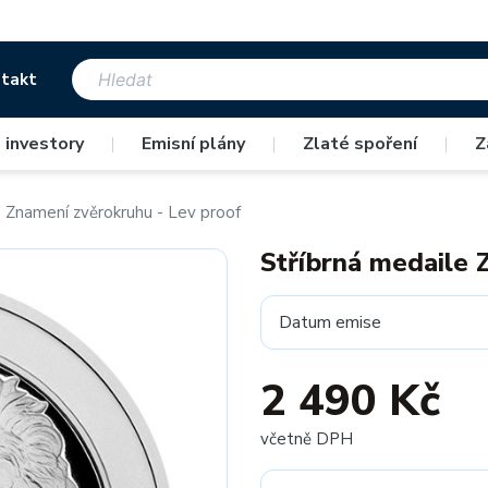
takt
 investory
|
Emisní plány
|
Zlaté spoření
|
Z
e Znamení zvěrokruhu - Lev proof
Stříbrná medaile 
Datum emise
2 490 Kč
včetně DPH