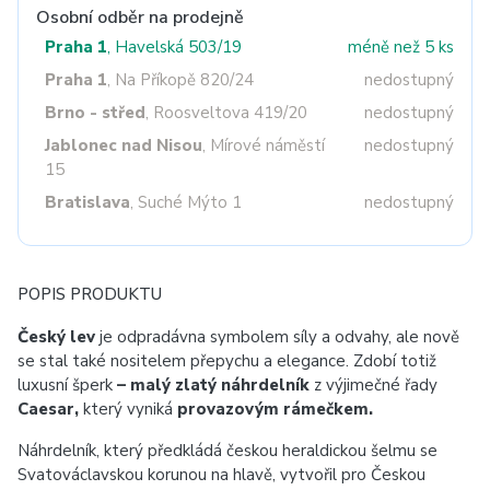
Osobní odběr na prodejně
Praha 1
, Havelská 503/19
méně než 5 ks
Praha 1
, Na Příkopě 820/24
nedostupný
Brno - střed
, Roosveltova 419/20
nedostupný
Jablonec nad Nisou
, Mírové náměstí
nedostupný
15
Bratislava
, Suché Mýto 1
nedostupný
POPIS PRODUKTU
Český lev
je odpradávna symbolem síly a odvahy, ale nově
se stal také nositelem přepychu a elegance. Zdobí totiž
luxusní šperk
– malý zlatý náhrdelník
z výjimečné řady
Caesar,
který vyniká
provazovým rámečkem.
Náhrdelník, který předkládá českou heraldickou šelmu se
Svatováclavskou korunou na hlavě, vytvořil pro Českou