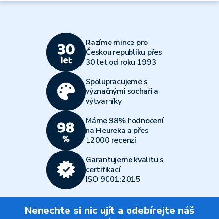
Razíme mince pro
Českou republiku přes
30 let od roku 1993
Spolupracujeme s
význačnými sochaři a
výtvarníky
Máme 98% hodnocení
na Heureka a přes
12000 recenzí
Garantujeme kvalitu s
certifikací
ISO 9001:2015
Nenechte si nic ujít a odebírejte náš