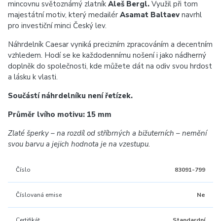
mincovnu světoznámý zlatník
Aleš Bergl.
Využil při tom
majestátní motiv, který medailér
Asamat Baltaev
navrhl
pro investiční minci Český lev.
Náhrdelník Caesar vyniká precizním zpracováním a decentním
vzhledem. Hodí se ke každodennímu nošení i jako nádherný
doplněk do společnosti, kde můžete dát na odiv svou hrdost
a lásku k vlasti.
Součástí náhrdelníku není řetízek.
Průměr lvího motivu: 15 mm
Zlaté šperky – na rozdíl od stříbrných a bižuterních – nemění
svou barvu a jejich hodnota je na vzestupu.
Číslo
83091-799
Číslovaná emise
Ne
Certifikát
Standardní