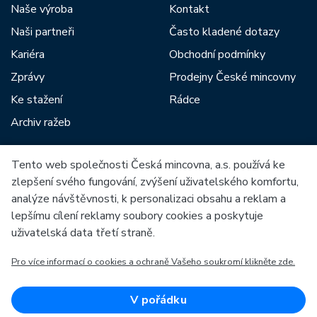
Naše výroba
Kontakt
Naši partneři
Často kladené dotazy
Kariéra
Obchodní podmínky
Zprávy
Prodejny České mincovny
Ke stažení
Rádce
Archiv ražeb
Tento web společnosti Česká mincovna, a.s. používá ke
Mezi naše partnery patří:
zlepšení svého fungování, zvýšení uživatelského komfortu,
analýze návštěvnosti, k personalizaci obsahu a reklam a
lepšímu cílení reklamy soubory cookies a poskytuje
uživatelská data třetí straně.
Pro více informací o cookies a ochraně Vašeho soukromí klikněte zde.
Evropská unie
Evropský fond pro regionální rozvoj
OP Podnikání a inovace pro konkurenceschopnost
Evropská unie
V pořádku
Evropský fond pro regionální rozvoj