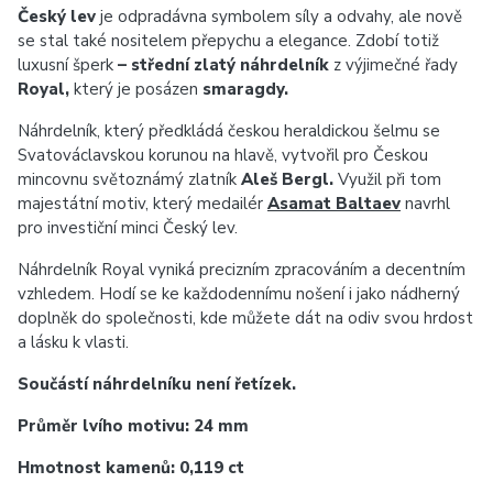
Český lev
je odpradávna symbolem síly a odvahy, ale nově
se stal také nositelem přepychu a elegance. Zdobí totiž
luxusní šperk
– střední zlatý náhrdelník
z výjimečné řady
Royal,
který je posázen
smaragdy.
Náhrdelník, který předkládá českou heraldickou šelmu se
Svatováclavskou korunou na hlavě, vytvořil pro Českou
mincovnu světoznámý zlatník
Aleš Bergl.
Využil při tom
majestátní motiv, který medailér
Asamat Baltaev
navrhl
pro investiční minci Český lev.
Náhrdelník Royal vyniká precizním zpracováním a decentním
vzhledem. Hodí se ke každodennímu nošení i jako nádherný
doplněk do společnosti, kde můžete dát na odiv svou hrdost
a lásku k vlasti.
Součástí náhrdelníku není řetízek.
Průměr lvího motivu: 24 mm
Hmotnost kamenů: 0,119 ct