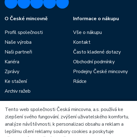
O České mincovně
Informace o nákupu
Profil společnosti
Vše o nákupu
Naše výroba
Kontakt
Naši partneři
Často kladené dotazy
Kariéra
Obchodní podmínky
Zprávy
Prodejny České mincovny
Ke stažení
Rádce
Archiv ražeb
Tento web společnosti Česká mincovna, a.s. používá ke
Mezi naše partnery patří:
zlepšení svého fungování, zvýšení uživatelského komfortu,
analýze návštěvnosti, k personalizaci obsahu a reklam a
lepšímu cílení reklamy soubory cookies a poskytuje