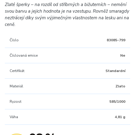
Zlaté šperky – na rozdíl od stříbrných a bižuterních – nemění
svou barvu a jejich hodnota je na vzestupu. Rovněž smaragdy
neztrácejí díky svým výjimečným vlastnostem na lesku ani na
ceně.
Číslo
83085-799
Číslovaná emise
Ne
Certifikát
Standardní
Materiál
Zlato
Ryzost
585/1000
Váha
4,81 g