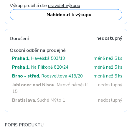
Výkup probíhá dle
pravidel výkupu
Nabídnout k výkupu
Doručení
nedostupný
Osobní odběr na prodejně
Praha 1
, Havelská 503/19
méně než 5 ks
Praha 1
, Na Příkopě 820/24
méně než 5 ks
Brno - střed
, Roosveltova 419/20
méně než 5 ks
Jablonec nad Nisou
, Mírové náměstí
nedostupný
15
Bratislava
, Suché Mýto 1
nedostupný
POPIS PRODUKTU