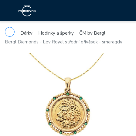
Dárky
Hodinky a šperky
ČM by Bergl
Bergl Diamonds - Lev Royal střední přívěsek - smaragdy
Previous
Ne