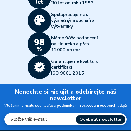
30 let od roku 1993
Spolupracujeme s
význačnými sochaři a
výtvarníky
Máme 98% hodnocení
na Heureka a přes
12000 recenzí
Garantujeme kvalitu s
certifikací
ISO 9001:2015
Nenechte si nic ujít a odebírejte náš
newsletter
Vložením e-mailu souhlasíte s
podmínkami zpracování osobních údajů
Odebírat newsletter