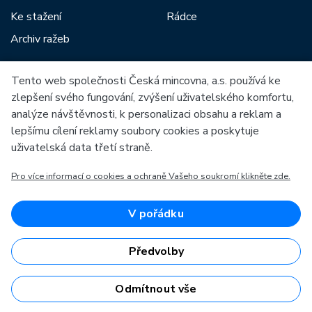
Ke stažení
Rádce
Archiv ražeb
Tento web společnosti Česká mincovna, a.s. používá ke
Mezi naše partnery patří:
zlepšení svého fungování, zvýšení uživatelského komfortu,
analýze návštěvnosti, k personalizaci obsahu a reklam a
lepšímu cílení reklamy soubory cookies a poskytuje
uživatelská data třetí straně.
Pro více informací o cookies a ochraně Vašeho soukromí klikněte zde.
Evropská unie
Evropský fond pro regionální rozvoj
OP Podnikání a inovace pro konkurenceschopnost
Evropská unie
V pořádku
Evropský fond pro regionální rozvoj
Investice do vaší budoucnosti
Předvolby
Odmítnout vše
Česká mincovna, a.s. © 1993 - 2026