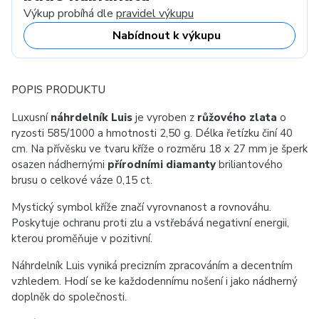
Výkup probíhá dle
pravidel výkupu
Nabídnout k výkupu
POPIS PRODUKTU
Luxusní
náhrdelník Luis
je vyroben z
růžového zlata
o
ryzosti 585/1000 a hmotnosti 2,50 g. Délka řetízku činí 40
cm. Na přívěsku ve tvaru kříže o rozměru 18 x 27 mm je šperk
osazen nádhernými
přírodními diamanty
briliantového
brusu o celkové váze 0,15 ct.
Mystický symbol kříže značí vyrovnanost a rovnováhu.
Poskytuje ochranu proti zlu a vstřebává negativní energii,
kterou proměňuje v pozitivní.
Náhrdelník Luis vyniká precizním zpracováním a decentním
vzhledem. Hodí se ke každodennímu nošení i jako nádherný
doplněk do společnosti.