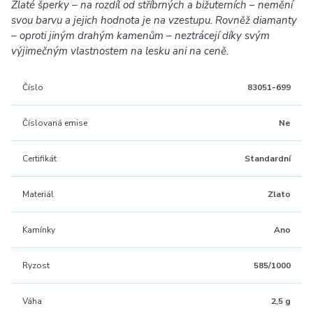
Zlaté šperky – na rozdíl od stříbrných a bižuterních – nemění
svou barvu a jejich hodnota je na vzestupu. Rovněž diamanty
– oproti jiným drahým kamenům – neztrácejí díky svým
výjimečným vlastnostem na lesku ani na ceně.
Číslo
83051-699
Číslovaná emise
Ne
Certifikát
Standardní
Materiál
Zlato
Kamínky
Ano
Ryzost
585/1000
Váha
2,5 g