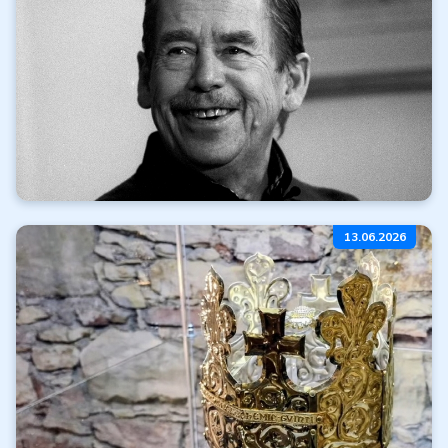
Číst dále
Všechny články
Míříme na karlovarský
13.06.2026
filmový festival
Číst dále
Všechny články