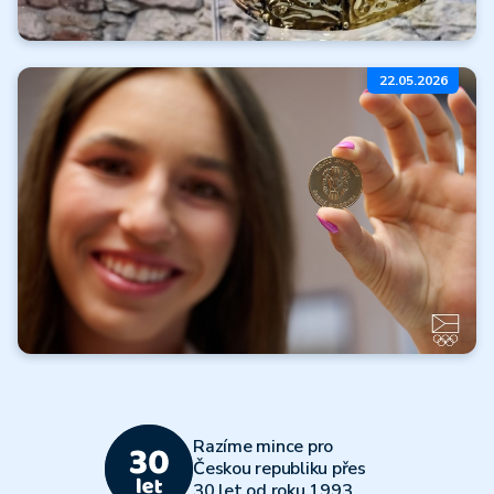
Koruny moci
22.05.2026
a nebes
Číst dále
Všechny články
Olympijský
víceboj 2026
Razíme mince pro
Číst dále
Českou republiku přes
30 let od roku 1993