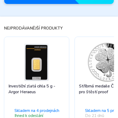
Novinky
měsíce
NEJPRODÁVANĚJŠÍ PRODUKTY
Nepřehlédněte
zbrusu nové
produkty.
Prohlédnout nabídku
Investiční zlatá cihla 5 g -
Stříbrná medaile Čty
Argor Heraeus
pro štěstí proof
Skladem na 4 prodejnách
Skladem na 5 pro
Ihned k odeslání
Do 21 dnů