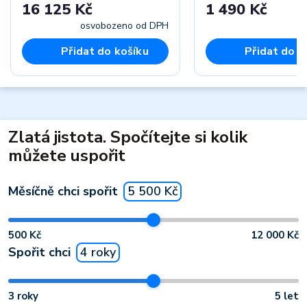
16 125 Kč
1 490 Kč
osvobozeno od DPH
Přidat do košíku
Přidat do k
Zlatá jistota. Spočítejte si kolik
můžete uspořit
Měsíčně chci spořit
5 500 Kč
500 Kč
12 000 Kč
Spořit chci
4 roky
3 roky
5 let