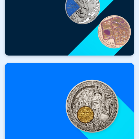
ZDARMA
Hodnotné dárky
k nákupu!
Získat dárek zdarma