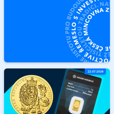
produktů
Vykoupíme vaše zlato a
stříbro.
Výkup produktů
O České mincovně
22.07.2026
Kdo jsme? Kde jsme
začali a kam směřujeme?
Více