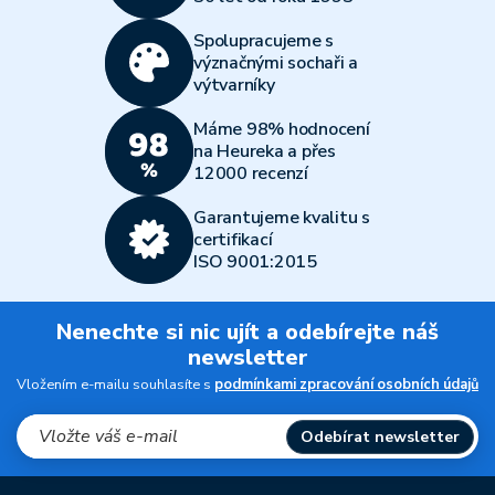
Všechny články
Spolupracujeme s
význačnými sochaři a
výtvarníky
Máme 98% hodnocení
na Heureka a přes
12000 recenzí
Garantujeme kvalitu s
certifikací
ISO 9001:2015
Nenechte si nic ujít a odebírejte náš
newsletter
Vložením e-mailu souhlasíte s
podmínkami zpracování osobních údajů
Odebírat newsletter