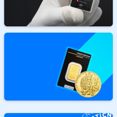
Investiční
zlato
Vaše investice. Vaše
pravidla.
Investiční cihly a slitky
Investiční mince Český lev
Výkup
investičních