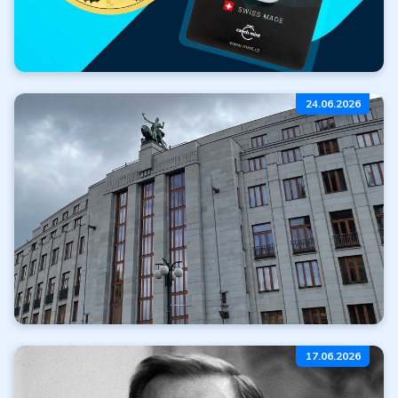
Zlato zdarma
24.06.2026
k nákupu
Číst dále
Všechny články
Zdržení realizace
17.06.2026
emisního plánu ČNB