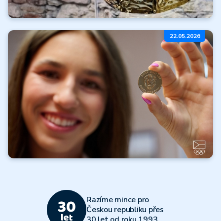
Koruny moci
22.05.2026
a nebes
Číst dále
Všechny články
Olympijský
víceboj 2026
Razíme mince pro
Číst dále
Českou republiku přes
30 let od roku 1993