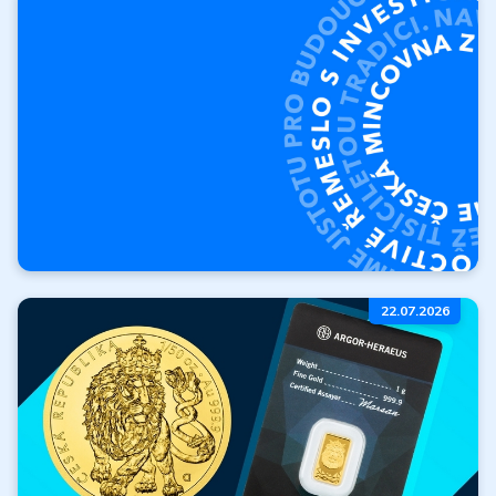
produktů
Vykoupíme vaše zlato a
stříbro.
Výkup produktů
O České mincovně
22.07.2026
Kdo jsme? Kde jsme
začali a kam směřujeme?
Více