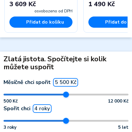
3 609 Kč
1 490 Kč
osvobozeno od DPH
Přidat do košíku
Přidat do k
Zlatá jistota. Spočítejte si kolik
můžete uspořit
Měsíčně chci spořit
5 500 Kč
500 Kč
12 000 Kč
Spořit chci
4 roky
3 roky
5 let