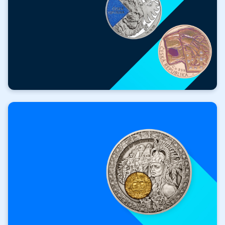
ZDARMA
Hodnotné dárky
k nákupu!
Získat dárek zdarma