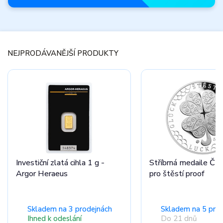
Novinky
měsíce
NEJPRODÁVANĚJŠÍ PRODUKTY
Nepřehlédněte
zbrusu nové
produkty.
Prohlédnout nabídku
Investiční zlatá cihla 1 g -
Stříbrná medaile Čty
Argor Heraeus
pro štěstí proof
Skladem na 3 prodejnách
Skladem na 5 pro
Ihned k odeslání
Do 21 dnů