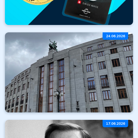
Zlato zdarma
24.06.2026
k nákupu
Číst dále
Všechny články
Zdržení realizace
17.06.2026
emisního plánu ČNB