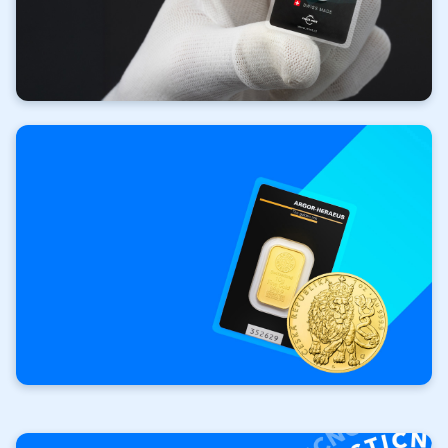
Investiční
zlato
Vaše investice. Vaše
pravidla.
Investiční cihly a slitky
Investiční mince Český lev
Výkup
investičních