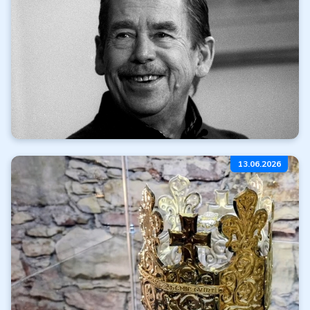
Číst dále
Všechny články
Míříme na karlovarský
13.06.2026
filmový festival
Číst dále
Všechny články