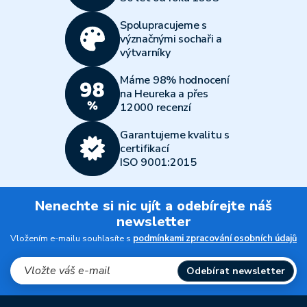
Všechny články
Spolupracujeme s
význačnými sochaři a
výtvarníky
Máme 98% hodnocení
na Heureka a přes
12000 recenzí
Garantujeme kvalitu s
certifikací
ISO 9001:2015
Nenechte si nic ujít a odebírejte náš
newsletter
Vložením e-mailu souhlasíte s
podmínkami zpracování osobních údajů
Odebírat newsletter