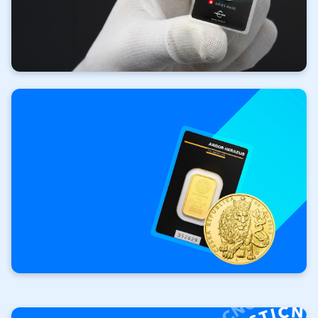
Investiční
zlato
Vaše investice. Vaše
pravidla.
Investiční cihly a slitky
Investiční mince Český lev
Výkup
investičních