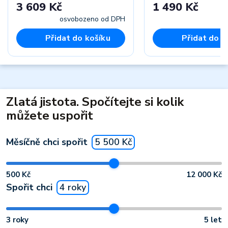
3 609 Kč
1 490 Kč
osvobozeno od DPH
Přidat do košíku
Přidat do k
Zlatá jistota. Spočítejte si kolik
můžete uspořit
Měsíčně chci spořit
5 500 Kč
500 Kč
12 000 Kč
Spořit chci
4 roky
3 roky
5 let