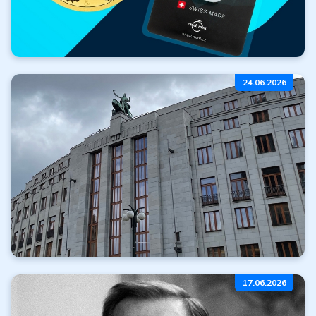
Zlato zdarma
24.06.2026
k nákupu
Číst dále
Všechny články
Zdržení realizace
17.06.2026
emisního plánu ČNB