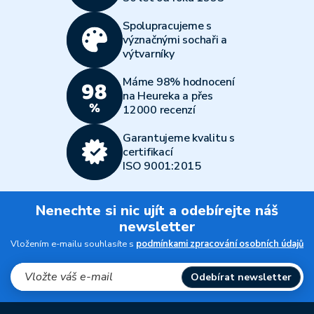
Všechny články
Spolupracujeme s
význačnými sochaři a
výtvarníky
Máme 98% hodnocení
na Heureka a přes
12000 recenzí
Garantujeme kvalitu s
certifikací
ISO 9001:2015
Nenechte si nic ujít a odebírejte náš
newsletter
Vložením e-mailu souhlasíte s
podmínkami zpracování osobních údajů
Odebírat newsletter