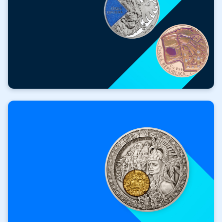
ZDARMA
Hodnotné dárky
k nákupu!
Získat dárek zdarma