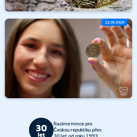
Koruny moci
22.05.2026
a nebes
Číst dále
Všechny články
Olympijský
víceboj 2026
Razíme mince pro
Číst dále
Českou republiku přes
30 let od roku 1993