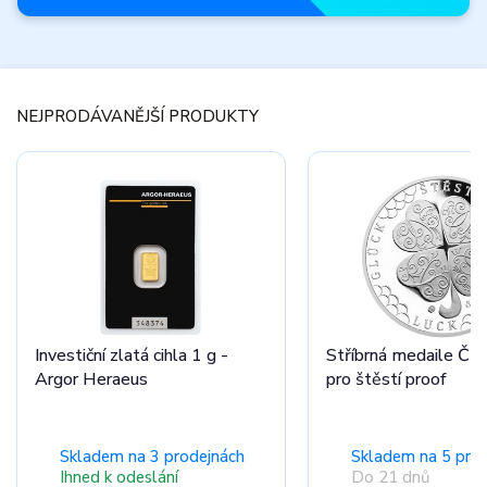
Novinky
měsíce
NEJPRODÁVANĚJŠÍ PRODUKTY
Nepřehlédněte
zbrusu nové
produkty.
Prohlédnout nabídku
Investiční zlatá cihla 1 g -
Stříbrná medaile Čty
Argor Heraeus
pro štěstí proof
Skladem na 3 prodejnách
Skladem na 5 pro
Ihned k odeslání
Do 21 dnů