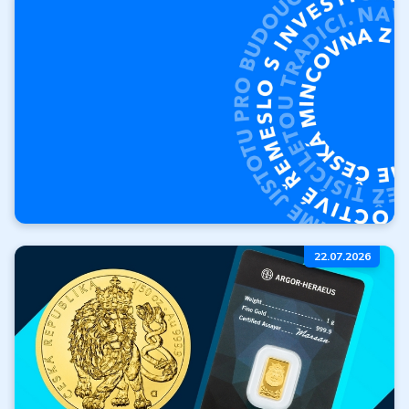
produktů
Vykoupíme vaše zlato a
stříbro.
Výkup produktů
O České mincovně
22.07.2026
Kdo jsme? Kde jsme
začali a kam směřujeme?
Více