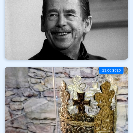
Číst dále
Všechny články
Míříme na karlovarský
13.06.2026
filmový festival
Číst dále
Všechny články