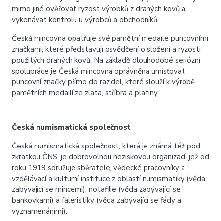
mimo jiné ověřovat ryzost výrobků z drahých kovů a
vykonávat kontrolu u výrobců a obchodníků.
Česká mincovna opatřuje své pamětní medaile puncovními
značkami, které představují osvědčení o složení a ryzosti
použitých drahých kovů. Na základě dlouhodobé seriózní
spolupráce je Česká mincovna oprávněna umísťovat
puncovní značky přímo do razidel, které slouží k výrobě
pamětních medailí ze zlata, stříbra a platiny.
Česká numismatická společnost
Česká numismatická společnost, která je známá též pod
zkratkou ČNS, je dobrovolnou neziskovou organizací, jež od
roku 1919 sdružuje sběratele, vědecké pracovníky a
vzdělávací a kulturní instituce z oblastí numismatiky (věda
zabývající se mincemi), notafilie (věda zabývající se
bankovkami) a faleristiky (věda zabývající se řády a
vyznamenáními).