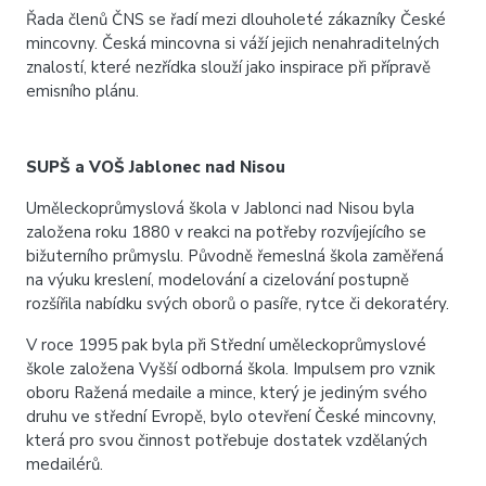
Řada členů ČNS se řadí mezi dlouholeté zákazníky České
mincovny. Česká mincovna si váží jejich nenahraditelných
znalostí, které nezřídka slouží jako inspirace při přípravě
emisního plánu.
SUPŠ a VOŠ Jablonec nad Nisou
Uměleckoprůmyslová škola v Jablonci nad Nisou byla
založena roku 1880 v reakci na potřeby rozvíjejícího se
bižuterního průmyslu. Původně řemeslná škola zaměřená
na výuku kreslení, modelování a cizelování postupně
rozšířila nabídku svých oborů o pasíře, rytce či dekoratéry.
V roce 1995 pak byla při Střední uměleckoprůmyslové
škole založena Vyšší odborná škola. Impulsem pro vznik
oboru Ražená medaile a mince, který je jediným svého
druhu ve střední Evropě, bylo otevření České mincovny,
která pro svou činnost potřebuje dostatek vzdělaných
medailérů.