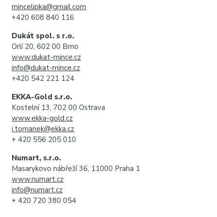
mincelipka@gmail.com
+420 608 840 116
Dukát spol. s r.o.
Orlí 20, 602 00 Brno
www.dukat-mince.cz
info@dukat-mince.cz
+420 542 221 124
EKKA-Gold s.r.o.
Kostelní 13, 702 00 Ostrava
www.ekka-gold.cz
i.tomanek@ekka.cz
+ 420 556 205 010
Numart, s.r.o.
Masarykovo nábřeží 36, 11000 Praha 1
www.numart.cz
info@numart.cz
+ 420 720 380 054