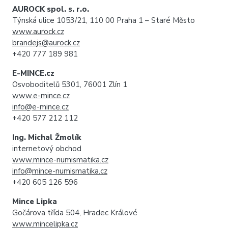
AUROCK spol. s. r.o.
Týnská ulice 1053/21, 110 00 Praha 1 – Staré Město
www.aurock.cz
brandejs@aurock.cz
+420 777 189 981
E-MINCE.cz
Osvoboditelů 5301, 76001 Zlín 1
www.e-mince.cz
info@e-mince.cz
+420 577 212 112
Ing. Michal Žmolík
internetový obchod
www.mince-numismatika.cz
info@mince-numismatika.cz
+420 605 126 596
Mince Lipka
Gočárova třída 504, Hradec Králové
www.mincelipka.cz