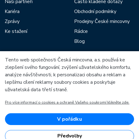
Naši partneři
Často kladené dotazy
Kariéra
Obchodní podmínky
Zprávy
Prodejny České mincovny
Ke stažení
Rádce
Blog
Tento web společnosti Česká mincovna, a.s. používá ke
Mezi naše partnery patří:
zlepšení svého fungování, zvýšení uživatelského komfortu,
analýze návštěvnosti, k personalizaci obsahu a reklam a
lepšímu cílení reklamy soubory cookies a poskytuje
uživatelská data třetí straně.
Pro více informací o cookies a ochraně Vašeho soukromí klikněte zde.
Evropská unie
Evropský fond pro regionální rozvoj
OP Podnikání a inovace pro konkurenceschopnost
Evropská unie
V pořádku
Evropský fond pro regionální rozvoj
Investice do vaší budoucnosti
Předvolby