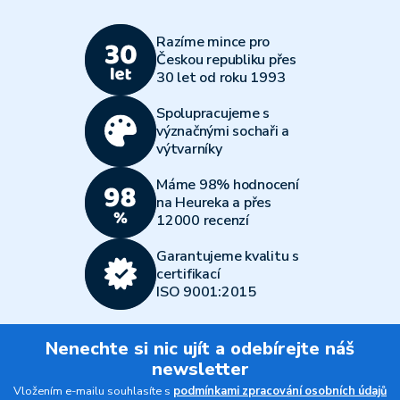
Razíme mince pro
Českou republiku přes
30 let od roku 1993
Spolupracujeme s
význačnými sochaři a
výtvarníky
Máme 98% hodnocení
na Heureka a přes
12000 recenzí
Garantujeme kvalitu s
certifikací
ISO 9001:2015
Nenechte si nic ujít a odebírejte náš
newsletter
Vložením e-mailu souhlasíte s
podmínkami zpracování osobních údajů