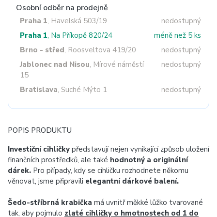
Osobní odběr na prodejně
Praha 1
, Havelská 503/19
nedostupný
Praha 1
, Na Příkopě 820/24
méně než 5 ks
Brno - střed
, Roosveltova 419/20
nedostupný
Jablonec nad Nisou
, Mírové náměstí
nedostupný
15
Bratislava
, Suché Mýto 1
nedostupný
POPIS PRODUKTU
Investiční cihličky
představují nejen vynikající způsob uložení
finančních prostředků, ale také
hodnotný a originální
dárek.
Pro případy, kdy se cihličku rozhodnete někomu
věnovat, jsme připravili
elegantní dárkové balení.
Šedo-stříbrná krabička
má uvnitř měkké lůžko tvarované
tak, aby pojmulo
zlaté cihličky o hmotnostech od 1 do