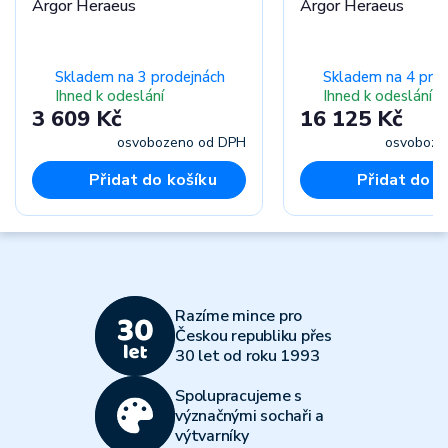
Argor Heraeus
Argor Heraeus
Skladem na 3 prodejnách
Skladem na 4 pro
Ihned k odeslání
Ihned k odeslání
3 609 Kč
16 125 Kč
osvobozeno od DPH
osvoboze
Přidat do košíku
Přidat do k
Razíme mince pro
Českou republiku přes
30 let od roku 1993
Spolupracujeme s
význačnými sochaři a
výtvarníky