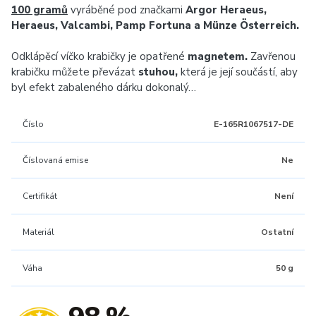
100 gramů
vyráběné pod značkami
Argor Heraeus,
Heraeus, Valcambi, Pamp Fortuna a Münze Österreich.
Odklápěcí víčko krabičky je opatřené
magnetem.
Zavřenou
krabičku můžete převázat
stuhou,
která je její součástí, aby
byl efekt zabaleného dárku dokonalý…
Číslo
E-165R1067517-DE
Číslovaná emise
Ne
Certifikát
Není
Materiál
Ostatní
Váha
50 g