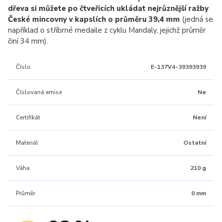
dřeva si můžete po čtveřicích ukládat nejrůznější ražby
České mincovny v kapslích o průměru 39,4 mm
(jedná se
například o stříbrné medaile z cyklu Mandaly, jejichž průměr
činí 34 mm).
Číslo
E-137V4-39393939
Číslovaná emise
Ne
Certifikát
Není
Materiál
Ostatní
Váha
210 g
Průměr
0 mm