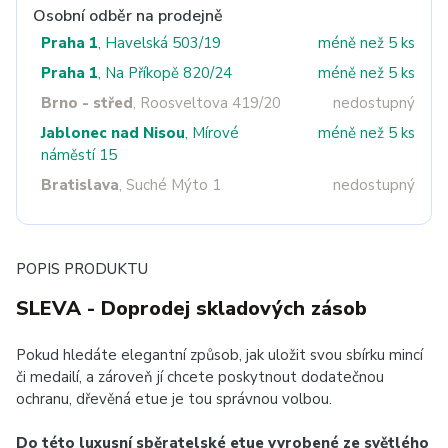
Osobní odběr na prodejně
Praha 1
, Havelská 503/19
méně než 5 ks
Praha 1
, Na Příkopě 820/24
méně než 5 ks
Brno - střed
, Roosveltova 419/20
nedostupný
Jablonec nad Nisou
, Mírové
méně než 5 ks
náměstí 15
Bratislava
, Suché Mýto 1
nedostupný
POPIS PRODUKTU
SLEVA - Doprodej skladových zásob
Pokud hledáte elegantní způsob, jak uložit svou sbírku mincí
či medailí, a zároveň jí chcete poskytnout dodatečnou
ochranu, dřevěná etue je tou správnou volbou.
Do této luxusní sběratelské etue vyrobené ze světlého