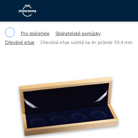
Pro sběratele
Sběratelské pomůcky
Dřevěné etue
Dřevěná etue světlá na 4× průměr 39,4 mm
Previous
Ne