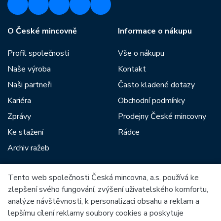
O České mincovně
Informace o nákupu
Profil společnosti
Vše o nákupu
Naše výroba
Kontakt
Naši partneři
Často kladené dotazy
Kariéra
Obchodní podmínky
Zprávy
Prodejny České mincovny
Ke stažení
Rádce
Archiv ražeb
Tento web společnosti Česká mincovna, a.s. používá ke
Mezi naše partnery patří:
zlepšení svého fungování, zvýšení uživatelského komfortu,
analýze návštěvnosti, k personalizaci obsahu a reklam a
lepšímu cílení reklamy soubory cookies a poskytuje