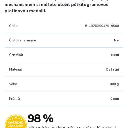
mechanismem si můžete uložit půlkilogramovou
platinovou medaili.
Číslo
E-137R200170-9500
Číslovaná emise
Ne
Certifikát
Není
Materiál
Ostatní
Váha
800 g
Průměr
0 mm
98 %
zákazníků nás doporučuje na základě recenzí