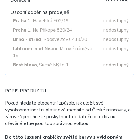
Doručení
Osobní odběr na prodejně
Praha 1
, Havelská 503/19
nedostupný
Praha 1
, Na Příkopě 820/24
nedostupný
Brno - střed
, Roosveltova 419/20
nedostupný
Jablonec nad Nisou
, Mírové náměstí
nedostupný
15
Bratislava
, Suché Mýto 1
nedostupný
POPIS PRODUKTU
Pokud hledáte elegantní způsob, jak uložit své
vysokohmotnostní platinové medaile od České mincovny, a
zároveň jim chcete poskytnout dodatečnou ochranu,
dřevěné etue jsou tou správnou volbou.
Do této luxusní krabičky světlé barvy s výklopným