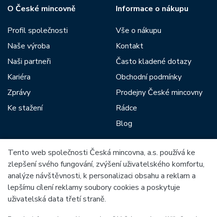
O České mincovně
Informace o nákupu
Profil společnosti
Vše o nákupu
Naše výroba
Kontakt
Naši partneři
Často kladené dotazy
Kariéra
Obchodní podmínky
Zprávy
Prodejny České mincovny
Ke stažení
Rádce
Blog
Tento web společnosti Česká mincovna, a.s. používá ke
Mezi naše partnery patří:
zlepšení svého fungování, zvýšení uživatelského komfortu,
analýze návštěvnosti, k personalizaci obsahu a reklam a
lepšímu cílení reklamy soubory cookies a poskytuje
uživatelská data třetí straně.