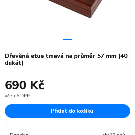
Dřevěná etue tmavá na průměr 57 mm (40
dukát)
690 Kč
včetně DPH
Přidat do košíku
do 21 dnů