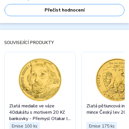
Přečíst hodnocení
SOUVISEJÍCÍ PRODUKTY
Zlatá medaile ve váze
Zlatá pětiuncová inve
40dukátu s motivem 20 Kč
mince Český lev 20
bankovky - Přemysl Otakar I.
stand
Emise 100 ks
Emise 175 ks