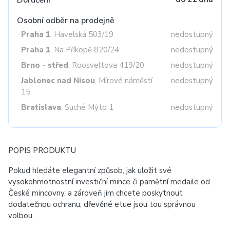
Doručení
Osobní odběr na prodejně
Praha 1
, Havelská 503/19
nedostupný
Praha 1
, Na Příkopě 820/24
nedostupný
Brno - střed
, Roosveltova 419/20
nedostupný
Jablonec nad Nisou
, Mírové náměstí
nedostupný
15
Bratislava
, Suché Mýto 1
nedostupný
POPIS PRODUKTU
Pokud hledáte elegantní způsob, jak uložit své
vysokohmotnostní investiční mince či pamětní medaile od
České mincovny, a zároveň jim chcete poskytnout
dodatečnou ochranu, dřevěné etue jsou tou správnou
volbou.