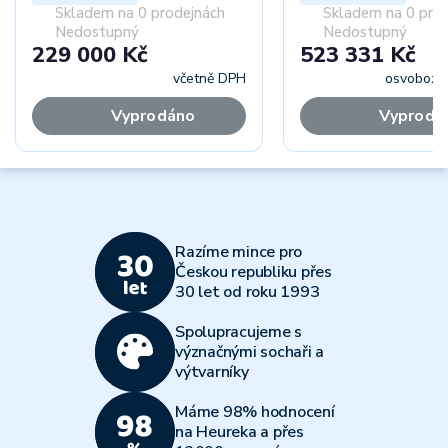
Skladem na 0 prodejnách
Skladem na 0 pro
Nedostupný
Nedostupný
229 000 Kč
523 331 Kč
včetně DPH
osvoboze
Vyprodáno
Vyprodá
Razíme mince pro
Českou republiku přes
30 let od roku 1993
Spolupracujeme s
význačnými sochaři a
výtvarníky
Máme 98% hodnocení
na Heureka a přes