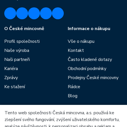
O České mincovně
Informace o nákupu
Profil společnosti
Vše o nákupu
Naše výroba
Kontakt
Naši partneři
Často kladené dotazy
Kariéra
Obchodní podmínky
Zprávy
Prodejny České mincovny
Ke stažení
Rádce
Blog
Tento web společnosti Česká mincovna, a.s. používá ke
Mezi naše partnery patří:
zlepšení svého fungování, zvýšení uživatelského komfortu,
analýze návštěvnosti, k personalizaci obsahu a reklam a