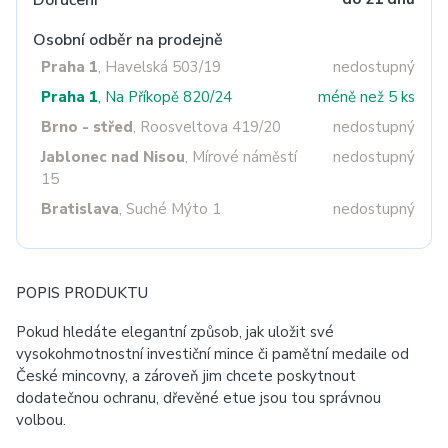
Doručení
Osobní odběr na prodejně
Praha 1
, Havelská 503/19
nedostupný
Praha 1
, Na Příkopě 820/24
méně než 5 ks
Brno - střed
, Roosveltova 419/20
nedostupný
Jablonec nad Nisou
, Mírové náměstí
nedostupný
15
Bratislava
, Suché Mýto 1
nedostupný
POPIS PRODUKTU
Pokud hledáte elegantní způsob, jak uložit své
vysokohmotnostní investiční mince či pamětní medaile od
České mincovny, a zároveň jim chcete poskytnout
dodatečnou ochranu, dřevěné etue jsou tou správnou
volbou.