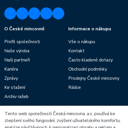
O České mincovně
Informace o nákupu
Profil společnosti
Vše o nákupu
Naše výroba
Kontakt
Naši partneři
Často kladené dotazy
Kariéra
Obchodní podmínky
Zprávy
Prodejny České mincovny
Ke stažení
Rádce
Archiv ražeb
Tento web společnosti Česká mincovna, a.s. používá ke
Mezi naše partnery patří:
zlepšení svého fungování, zvýšení uživatelského komfortu,
analýze návštěvnosti, k personalizaci obsahu a reklam a