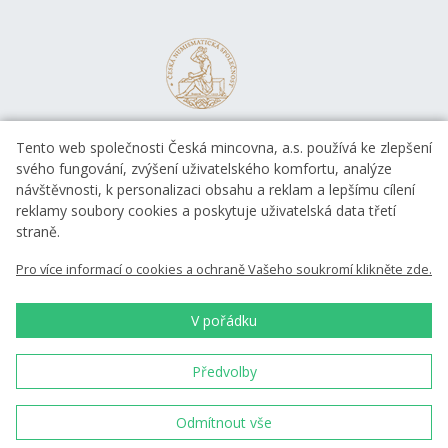
Tento web společnosti Česká mincovna, a.s. používá ke zlepšení
svého fungování, zvýšení uživatelského komfortu, analýze
návštěvnosti, k personalizaci obsahu a reklam a lepšímu cílení
reklamy soubory cookies a poskytuje uživatelská data třetí
straně.
EVROPSKÁ UNIE
Pro více informací o cookies a ochraně Vašeho soukromí klikněte zde.
Evropský fond pro regionální rozvoj
OP Podnikání a inovace pro konkurenceschopnost
EVROPSKÁ UNIE
V pořádku
Evropský fond pro regionální rozvoj
Investice do vaší budoucnosti
Předvolby
Česká mincovna, a.s. © 1993 - 2026
Odmítnout vše