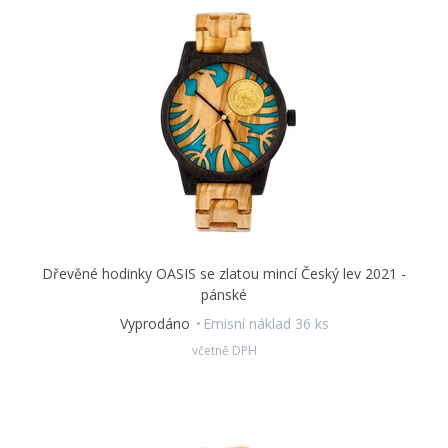
hmotnosti 1/25 trojské unce s motivem z roku 2022.
Spolutvůrcem designu hodinek se stal
Asamat Baltaev, DiS.
,
který je autorem reliéfu mince.
Hodinky Český lev se postarají, abyste neměli zpoždění,
vykřičí do světa, že máte vytříbený styl, a zachrání vám
život v krizové situaci.
Představte si například, že na
dovolené v exotické zemi přijdete o všechny peníze. V takovém
případě se vám vyplatí mít investiční minci neustále po ruce.
Zlato totiž snadno zpeněžíte kdekoli na světě…
Rozměry unisex hodinek:
41x52x10 mm
Dřevěné hodinky OASIS se zlatou mincí Český lev 2021 -
V naší nabídce najdete také
pánskou variantu
těchto
pánské
hodinek, která je svou větší velikostí vhodná zejména pro
Vyprodáno
Emisní náklad 36 ks
muže.
včetně DPH
Nepřehlédněte zásady
péče o hodinky
.