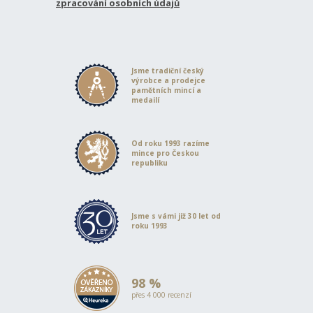
zpracování osobních údajů
Jsme tradiční český
výrobce a prodejce
pamětních mincí a
medailí
Od roku 1993 razíme
mince pro Českou
republiku
Jsme s vámi již 30 let od
roku 1993
98 %
přes 4 000 recenzí