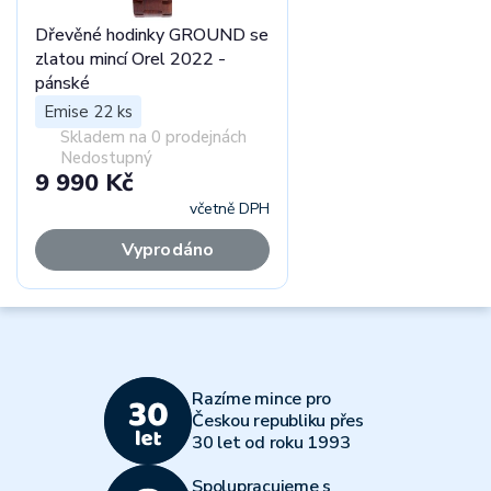
Dřevěné hodinky GROUND se
zlatou mincí Orel 2022 -
pánské
Emise 22 ks
Skladem na 0 prodejnách
Nedostupný
9 990 Kč
včetně DPH
Vyprodáno
Razíme mince pro
Českou republiku přes
30 let od roku 1993
Spolupracujeme s