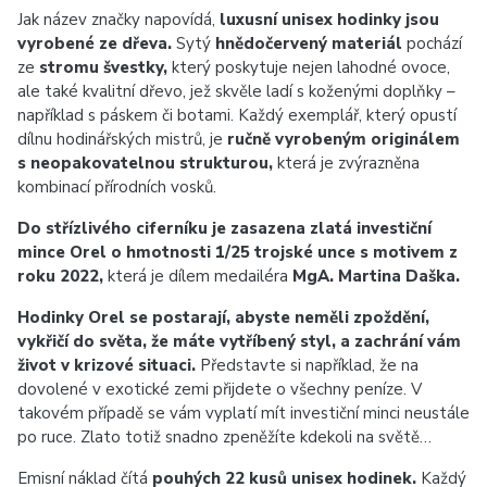
Jak název značky napovídá,
luxusní unisex hodinky jsou
vyrobené ze dřeva.
Sytý
hnědočervený materiál
pochází
ze
stromu švestky,
který poskytuje nejen lahodné ovoce,
ale také kvalitní dřevo, jež skvěle ladí s koženými doplňky –
například s páskem či botami. Každý exemplář, který opustí
dílnu hodinářských mistrů, je
ručně vyrobeným originálem
s neopakovatelnou strukturou,
která je zvýrazněna
kombinací přírodních vosků.
Do střízlivého ciferníku je zasazena zlatá investiční
mince Orel o hmotnosti 1/25 trojské unce s motivem z
roku 2022,
která je dílem medailéra
MgA. Martina Daška.
Hodinky Orel se postarají, abyste neměli zpoždění,
vykřičí do světa, že máte vytříbený styl, a zachrání vám
život v krizové situaci.
Představte si například, že na
dovolené v exotické zemi přijdete o všechny peníze. V
takovém případě se vám vyplatí mít investiční minci neustále
po ruce. Zlato totiž snadno zpeněžíte kdekoli na světě…
Emisní náklad čítá
pouhých 22 kusů unisex hodinek.
Každý