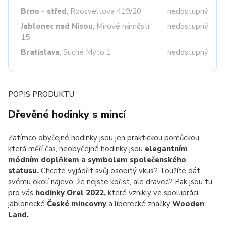
Brno - střed
, Roosveltova 419/20
nedostupný
Jablonec nad Nisou
, Mírové náměstí
nedostupný
15
Bratislava
, Suché Mýto 1
nedostupný
POPIS PRODUKTU
Dřevěné hodinky s mincí
Zatímco obyčejné hodinky jsou jen praktickou pomůckou,
která měří čas, neobyčejné hodinky jsou
elegantním
módním doplňkem a symbolem společenského
statusu.
Chcete vyjádřit svůj osobitý vkus? Toužíte dát
svému okolí najevo, že nejste kořist, ale dravec? Pak jsou tu
pro vás
hodinky Orel 2022,
které vznikly ve spolupráci
jablonecké
České mincovny
a liberecké značky
Wooden
Land.