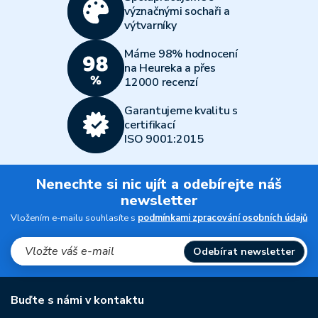
význačnými sochaři a
výtvarníky
Máme 98% hodnocení
na Heureka a přes
12000 recenzí
Garantujeme kvalitu s
certifikací
ISO 9001:2015
Nenechte si nic ujít a odebírejte náš
newsletter
Vložením e-mailu souhlasíte s
podmínkami zpracování osobních údajů
Odebírat newsletter
Buďte s námi v kontaktu